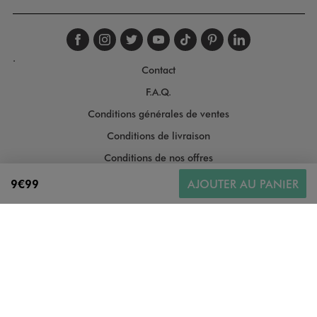
Suivez-nous sur faceboo
Suivez-nous sur inst
Suivez-nous sur twi
Suivez-nous sur
Suivez-nous s
Suivez-nou
Suivez-
.
Contact
F.A.Q.
Conditions générales de ventes
Conditions de livraison
Conditions de nos offres
Conditions générales d'utilisation
9€99
AJOUTER AU PANIER
Politique de protection des données
Gestion des cookies
Informations légales
Plan du site
Accessibilité : moyennement conforme