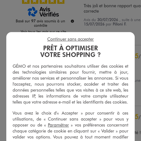
Très joli et bonne rapport qualit
correcte
Avis du
30/07/2026
, suite à un
Basé sur
97
avis soumis à un
15/07/2026
par
Pilloni F.
contrôle
Voir tous les avis sur ce site
Utile
(0)
Signaler
Continuer sans accepter
5
étoiles
88
PRÊT À OPTIMISER
4
étoiles
8
VOTRE SHOPPING ?
5
/
3
étoiles
1
Avis vérifié et récompensé
2
étoiles
0
GÉMO et nos partenaires souhaitons utiliser des cookies et
Ma fille l'adore !
des technologies similaires pour fournir, mettre à jour,
1
étoile
0
améliorer nos services et personnaliser les annonces. Si vous
Avis du
30/07/2026
, suite à un
l'acceptez, nous pourrons stocker, accéder et traiter des
Trier les avis
13/06/2026
par
Elise M.
données personnelles telles que vos visites à ce site web, les
adresses IP, les informations de votre compte utilisateur
Utile
(0)
Signaler
telles que votre adresse e-mail et les identifiants des cookies.
Vous avez le choix d'« Accepter » pour consentir à ces
5
/
utilisations, de « Continuer sans accepter » pour vous y
Avis vérifié et récompensé
opposer ou de «
Paramétrer
» vos préférences concernant
chaque catégorie de cookie en cliquant sur « Valider » pour
Superbe ensemble pour l’été ! 
valider vos options. Vous pouvez à tout moment modifier
a porter