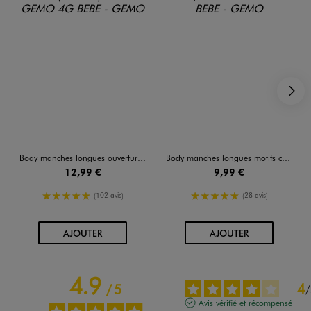
S
Body manches longues ouverture devant en coton bébé (lot de 3)
Body manches longues motifs coeurs bébé fille (lot de 3)
12,99 €
9,99 €
5/5 de moyenne
5/5 de moyenne
(102 avis)
(28 avis)
AU PANIER
AU PANIER
AJOUTER
AJOUTER
4.9
4
/
5
/
Avis vérifié et récompensé