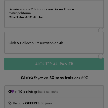
Livraison
Livraison sous 2 à 4 jours ouvrés en France
métropolitaine.
Offert dès 40€ d'achat.
Sélectionner l’option de livraison
Click & Collect ou réservation en 4h
Sélectionner l’option de livraiso
AJOUTER AU PANIER
Payez en
3X sans frais
dès 50€
+
10 points
grâce à cet achat
Retours
OFFERTS
30 jours