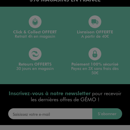
Click & Collect OFFERT
Livraison OFFERTE
Retrait 4h en magasin
A partir de 40€
Retours OFFERTS
Paiement 100% sécurisé
30 jours en magasin
Payez en 3X sans frais dès
50€
Inscrivez-vous à notre newsletter
pour recevoir
les dernières offres de GÉMO !
S’abonner