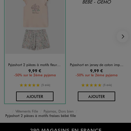
S
Pyjashort 2 pièces à motifs fleurs bébé fille
Pyjashort en jersey de coton imprimé et pailleté bébé fille
9,99 €
9,99 €
-50% sur le 2ème pyjama
-50% sur le 2ème pyjama
5/5 de moyenne
5/5 de moyenne
(5 avis)
(5 avis)
AU PANIER
AU PANIER
AJOUTER
AJOUTER
Vêtements Fille
Pyjamas, Dors bien
Accueil
Bébé
Pyjashort 2 pièces à motifs fraises bébé fille
390 MAGASINS EN FRANCE