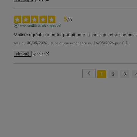
5
/
5
Avis vérifié et récompensé
Matière agréable à porter parfait pour les nuits de mi saison pas
Avis du
30/05/2026
, suite à une expérience du
16/05/2026
par
C.D.
Utile
(0)
Signaler
1
2
3