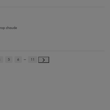
 trop chaude
4
5
6
11