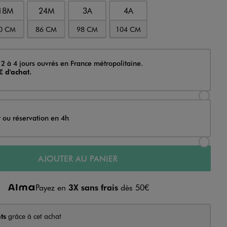
18M
24M
3A
4A
0 CM
86 CM
98 CM
104 CM
 2 à 4 jours ouvrés en France métropolitaine.
€ d'achat.
Sélectionner l’option de livraison Achat et li
t ou réservation en 4h
Sélectionner l’option de livraison Achat et r
AJOUTER AU PANIER
Payez en
3X sans frais
dès 50€
ts
grâce à cet achat