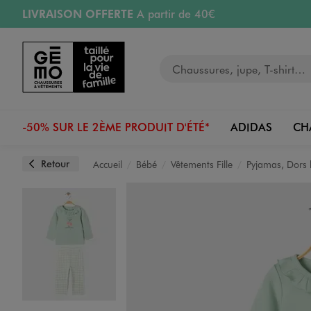
LIVRAISON OFFERTE
A partir de 40€
Aller au contenu principal
Aller à la navigation
RETRAIT ET LIVRAISON OFFERTE
en magasin
Votre recherche
RÉSERVATION GRATUITE
4h en magasin
Retours OFFERTS
pendant 30 jours
-50% SUR LE 2ÈME PRODUIT D'ÉTÉ*
ADIDAS
CH
Retour
Accueil
Bébé
Vêtements Fille
Pyjamas, Dors 
Image 1 sur 4