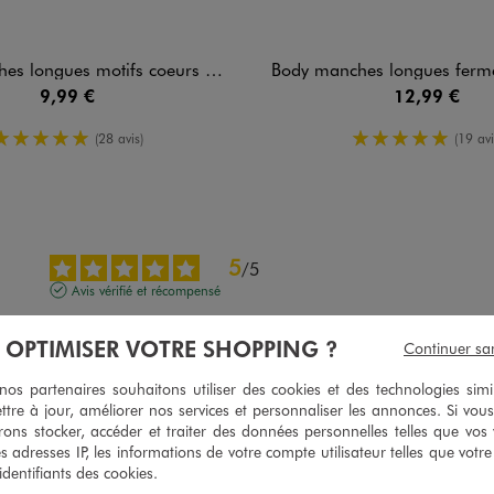
gues motifs coeurs bébé fille (lot de 3)
Body manches longues fermeture croisée bébé ga
9,99 €
12,99 €
5/5 de moyenne
5/5 de moy
(28 avis)
(19 avi
5
/
5
Avis vérifié et récompensé
Parfait
À OPTIMISER VOTRE SHOPPING ?
Continuer sa
Avis du
28/07/2026
, suite à une expérience du
12/06/2026
par
Valerie L.
s partenaires souhaitons utiliser des cookies et des technologies simi
Utile
(0)
Signaler
ttre à jour, améliorer nos services et personnaliser les annonces. Si vous
ons stocker, accéder et traiter des données personnelles telles que vos v
es adresses IP, les informations de votre compte utilisateur telles que votr
5
/
5
 identifiants des cookies.
Avis vérifié et récompensé