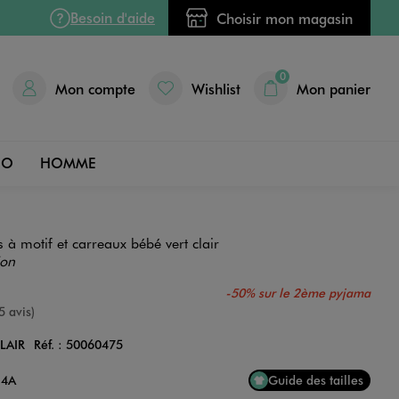
Besoin d'aide
Choisir mon magasin
0
Mon compte
Wishlist
Mon panier
DO
HOMME
 à motif et carreaux bébé vert clair
ion
-50% sur le 2ème pyjama
e
5 avis)
LAIR
Réf. :
50060475
Couleur
 4A
Guide des tailles