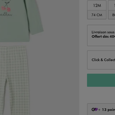
12M
74 CM
8
Livraison
Livraison sous
Offert dès 40
Click & Collec
+
13 poin