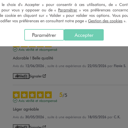
le choix d'« Accepter » pour consentir à ces utilisations, de « Con
Bien taille. Très jolie
» pour vous y opposer ou de «
Paramétrer
» vos préférences concern
Avis du
23/06/2026
, suite à une expérience du
04/06/2026
par
Charlene
de cookie en cliquant sur « Valider » pour valider vos options. Vous po
ifier vos préférences en consultant notre page «
Gestion des cookies
».
Utile
(0)
Signaler
Paramétrer
Accepter
5
/
5
Avis vérifié et récompensé
Adorable ! Belle qualité
Avis du
12/06/2026
, suite à une expérience du
22/05/2026
par
Flavie S.
Utile
(0)
Signaler
5
/
5
Avis vérifié et récompensé
Léger agréable
Avis du
30/05/2026
, suite à une expérience du
18/05/2026
par
C.K.
Utile
(0)
Signaler