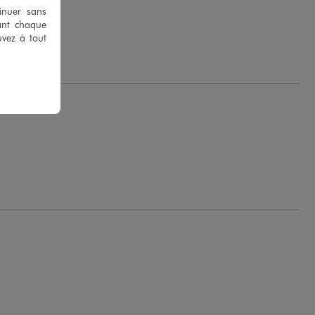
tinuer sans
ant chaque
 S.
uvez à tout