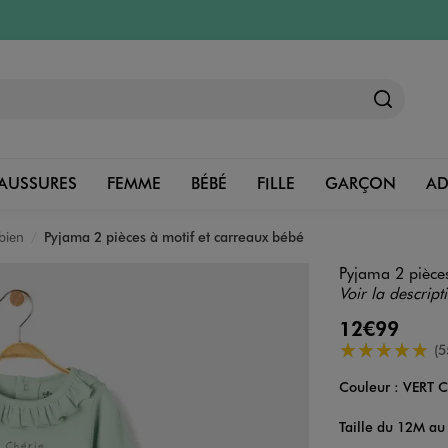
AUSSURES
FEMME
BÉBÉ
FILLE
GARÇON
A
bien
Pyjama 2 pièces à motif et carreaux bébé
Pyjama 2 pièces
Voir la descript
12€99
5/5 de moyenn
(5
Couleur :
VERT C
Couleur
Choisissez votre 
Taille du 12M au