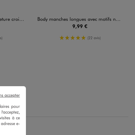
rçon (lot de 3)
Body manches longues avec motifs noeuds bébé fille (lot de 3)
9,99 €
enne
5/5 de moyenne
s)
(22 avis)
ns accepter
laires pour
 l'acceptez,
isites à ce
e adresse e-