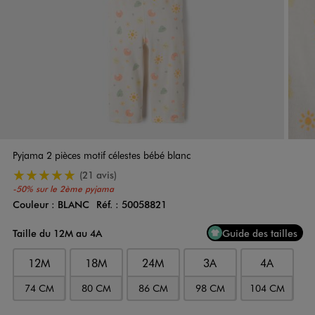
Pyjama 2 pièces motif célestes bébé blanc
5/5 de moyenne
(21 avis)
-50% sur le 2ème pyjama
Couleur :
BLANC
Réf. :
50058821
Couleur
Choisissez votre Couleur
Taille du 12M au 4A
Guide des tailles
12M
18M
24M
3A
4A
74 CM
80 CM
86 CM
98 CM
104 CM