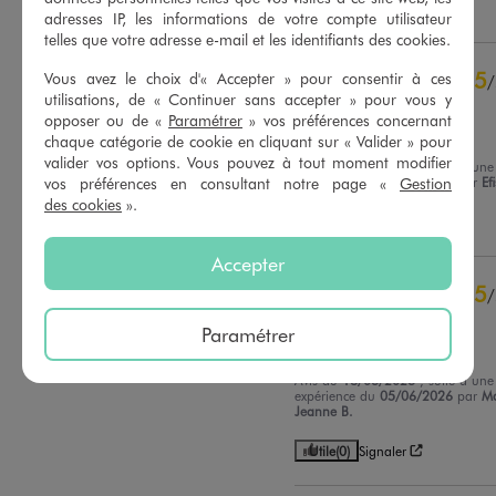
Utile
(0)
Signaler
adresses IP, les informations de votre compte utilisateur
telles que votre adresse e-mail et les identifiants des cookies.
5
étoiles
20
4
étoiles
2
5
Vous avez le choix d'« Accepter » pour consentir à ces
/
3
étoiles
0
utilisations, de « Continuer sans accepter » pour vous y
Avis vérifié et récompensé
2
étoiles
0
opposer ou de «
Paramétrer
» vos préférences concernant
Taille bien
1
étoile
0
chaque catégorie de cookie en cliquant sur « Valider » pour
valider vos options. Vous pouvez à tout moment modifier
Avis du
06/08/2026
, suite à une
vos préférences en consultant notre page «
Gestion
Trier les avis
expérience du
24/07/2026
par
Ef
des cookies
».
Utile
(0)
Signaler
Accepter
5
/
Avis vérifié et récompensé
Paramétrer
Très agréable
Avis du
18/06/2026
, suite à une
expérience du
05/06/2026
par
Ma
Jeanne B.
Utile
(0)
Signaler