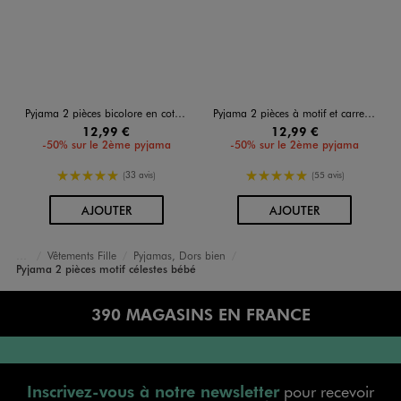
Pyjama 2 pièces bicolore en coton bébé fille
Pyjama 2 pièces à motif et carreaux bébé
12,99 €
12,99 €
-50% sur le 2ème pyjama
-50% sur le 2ème pyjama
5/5 de moyenne
5/5 de moyenne
(33 avis)
(55 avis)
AU PANIER
AU PANIER
AJOUTER
AJOUTER
Vêtements Fille
Pyjamas, Dors bien
Accueil
Bébé
Pyjama 2 pièces motif célestes bébé
390 MAGASINS EN FRANCE
Inscrivez-vous à notre newsletter
pour recevoir