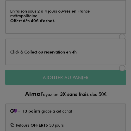
Livraison
Livraison sous 2 à 4 jours ouvrés en France
métropolitaine.
Offert dès 40€ d'achat.
Sélectionner l’option de livraison
Click & Collect ou réservation en 4h
Sélectionner l’option de livraiso
AJOUTER AU PANIER
Payez en
3X sans frais
dès 50€
+
13 points
grâce à cet achat
Retours
OFFERTS
30 jours