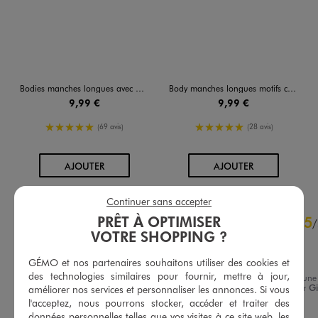
Bodies manches longues avec messages bébé fille (lot de 3)
Body manches longues motifs coeurs bébé fille (lot de 3)
9,99 €
9,99 €
5/5 de moyenne
5/5 de moyenne
(69 avis)
(28 avis)
AU PANIER
AU PANIER
AJOUTER
AJOUTER
Continuer sans accepter
4.9
PRÊT À OPTIMISER
5
/
5
/
VOTRE SHOPPING ?
Avis vérifié et récompensé
Très jolie
GÉMO et nos partenaires souhaitons utiliser des cookies et
des technologies similaires pour fournir, mettre à jour,
Avis du
07/08/2026
, suite à une
expérience du
25/07/2026
par
G
améliorer nos services et personnaliser les annonces. Si vous
Basé sur
22
avis soumis à un
G.
l'acceptez, nous pourrons stocker, accéder et traiter des
contrôle
données personnelles telles que vos visites à ce site web, les
Voir tous les avis sur ce site