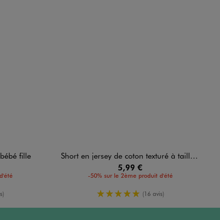
bébé fille
Short en jersey de coton texturé à taille élastiquée bébé fille
5,99 €
d'été
-50% sur le 2ème produit d'été
enne
5/5 de moyenne
s)
(16 avis)