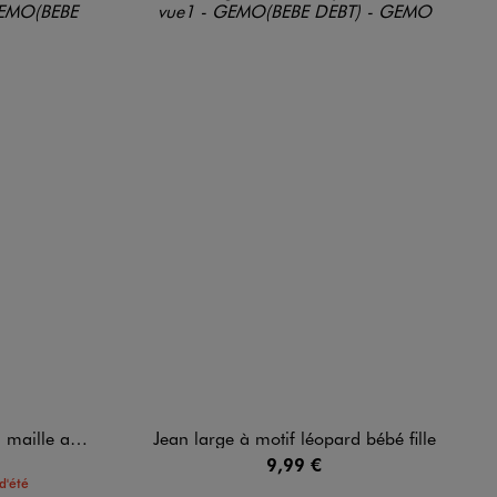
ée bébé fille
Jean large à motif léopard bébé fille
9,99 €
d'été