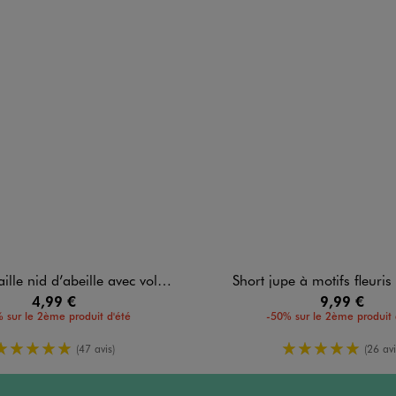
nid d’abeille avec volants bébé fille
Short jupe à motifs fleuris 
4,99 €
9,99 €
 sur le 2ème produit d'été
-50% sur le 2ème produit 
5/5 de moyenne
5/5 de moy
(47 avis)
(26 avi