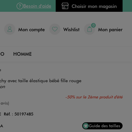
Besoin d'aide
Choisir mon magasin
0
Mon compte
Wishlist
Mon panier
DO
HOMME
e
chy avec taille élastique bébé fille rouge
ion
-50% sur le 2ème produit d'été
e
 avis)
E
Réf. :
50197485
Couleur
4A
Guide des tailles