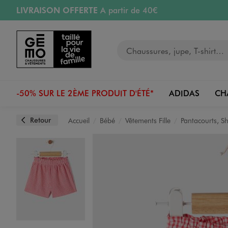
LIVRAISON OFFERTE
A partir de 40€
Aller au contenu principal
Aller à la navigation
RETRAIT ET LIVRAISON OFFERTE
en magasin
Votre recherche
RÉSERVATION GRATUITE
4h en magasin
Retours OFFERTS
pendant 30 jours
-50% SUR LE 2ÈME PRODUIT D'ÉTÉ*
ADIDAS
CH
Retour
Accueil
Bébé
Vêtements Fille
Pantacourts, S
Image 1 sur 4