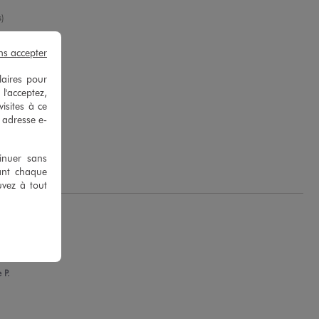
yenne
)
ns accepter
laires pour
 l'acceptez,
isites à ce
e adresse e-
e G.
tinuer sans
ant chaque
uvez à tout
 P.