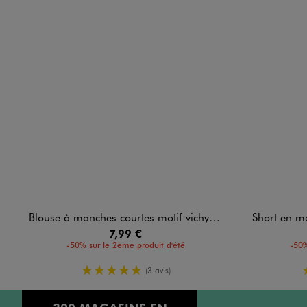
Blouse à manches courtes motif vichy bébé fille
Short en maille 
7,99 €
-50% sur le 2ème produit d'été
-50%
5/5 de moyenne
(3 avis)