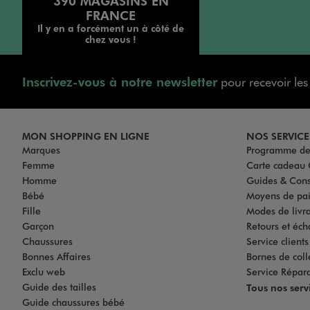
390 MAGASINS EN
FRANCE
Il y en a forcément un à côté de
chez vous !
Inscrivez-vous à notre newsletter
pour recevoir le
MON SHOPPING EN LIGNE
NOS SERVICE
Marques
Programme de 
Femme
Carte cadea
Homme
Guides & Cons
Bébé
Moyens de pa
Fille
Modes de livrai
Garçon
Retours et éch
Chaussures
Service client
Bonnes Affaires
Bornes de coll
Exclu web
Service Répar
Guide des tailles
Tous nos serv
Guide chaussures bébé