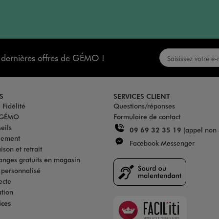
s dernières offres de GÉMO !
S
SERVICES CLIENT
Fidélité
Questions/réponses
u GÉMO
Formulaire de contact
eils
09 69 32 35 19
(appel non 
iement
Facebook Messenger
son et retrait
anges gratuits en magasin
s personnalisé
ecte
ation
Faciliti
ices