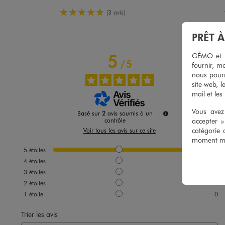
5/5 de moyenne
(3 avis)
PRÊT 
GÉMO et no
5
/
5
fournir, me
nous pourr
site web, l
mail et les
Vous avez 
Basé sur
2
avis soumis à un
accepter 
contrôle
catégorie 
Voir tous les avis sur ce site
moment mod
5
étoiles
2
4
étoiles
0
3
étoiles
0
2
étoiles
0
1
étoile
0
Trier les avis