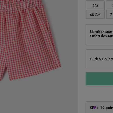
6M
68 CM
7
Livraison
Livraison sous
Offert dès 40
Click & Collec
+
10 poin