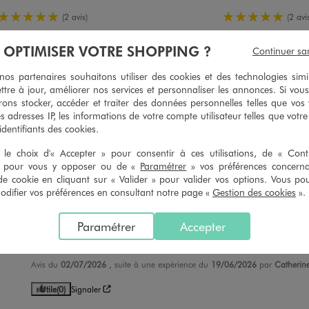
5/5 de moyenne
5/5 de mo
(2 avis)
(2 avis
À OPTIMISER VOTRE SHOPPING ?
Continuer sa
s partenaires souhaitons utiliser des cookies et des technologies simi
5
/
5
ttre à jour, améliorer nos services et personnaliser les annonces. Si vous
ons stocker, accéder et traiter des données personnelles telles que vos v
Avis vérifié et récompensé
es adresses IP, les informations de votre compte utilisateur telles que votr
Ça va avec le haut, nikel
 identifiants des cookies.
Avis du
04/08/2026
, suite à une expérience du
22/07/2026
par
Veroniqu
le choix d'« Accepter » pour consentir à ces utilisations, de « Con
» pour vous y opposer ou de «
Paramétrer
» vos préférences concern
Utile
(0)
Signaler
de cookie en cliquant sur « Valider » pour valider vos options. Vous po
ifier vos préférences en consultant notre page «
Gestion des cookies
».
5
/
5
Paramétrer
Accepter
Avis vérifié et récompensé
Associé à la blouse : tenue idéale par temps chaud
Avis du
02/07/2026
, suite à une expérience du
19/06/2026
par
Catherine
Utile
(0)
Signaler