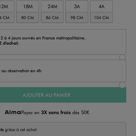
12M
18M
24M
3A
4A
4 CM
80 CM
86 CM
98 CM
104 CM
 2 à 4 jours ouvrés en France métropolitaine.
€ d'achat.
Sélectionner l’option de livraison Achat et li
t ou réservation en 4h
Sélectionner l’option de livraison Achat et r
AJOUTER AU PANIER
Payez en
3X sans frais
dès 50€
ts
grâce à cet achat