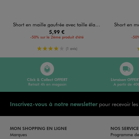
Short en maille gaufrée avec taille élastique bébé fille
Short en maille 
5,99 €
-50% sur le 2ème produit d'été
-50%
4/5 de moyenne
(1 avis)
Click & Collect OFFERT
Livraison OFFER
Retrait 4h en magasin
A partir de 40
Inscrivez-vous à notre newsletter
pour recevoir le
MON SHOPPING EN LIGNE
NOS SERVICE
Marques
Programme de 