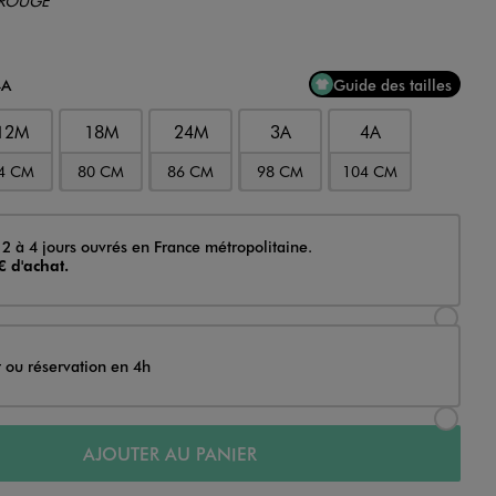
4A
Guide des tailles
12M
18M
24M
3A
4A
4 CM
80 CM
86 CM
98 CM
104 CM
 2 à 4 jours ouvrés en France métropolitaine.
€ d'achat.
Sélectionner l’option de livraison Achat et li
t ou réservation en 4h
Sélectionner l’option de livraison Achat et r
AJOUTER AU PANIER