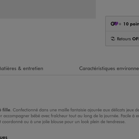
+
10 poin
Retours
OF
atières & entretien
Caractéristiques environn
 fille
. Confectionné dans une maille fantaisie ajourée aux délicats jeux de
our accompagner bébé avec fraîcheur tout au long de la journée. Facile à enf
rt coordonné ou à une jolie blouse pour un look plein de tendresse.
ques