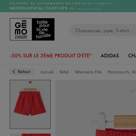
RÉSERVATION GRATUITE
4h en magasin
Aller au contenu principal
Aller à la navigation
Retours OFFERTS
pendant 30 jours
LIVRAISON OFFERTE
A partir de 40€
Votre recherche
-50% SUR LE 2ÈME PRODUIT D'ÉTÉ*
ADIDAS
CH
Retour
Accueil
Bébé
Vêtements Fille
Pantacourts, S
Image 1 sur 3