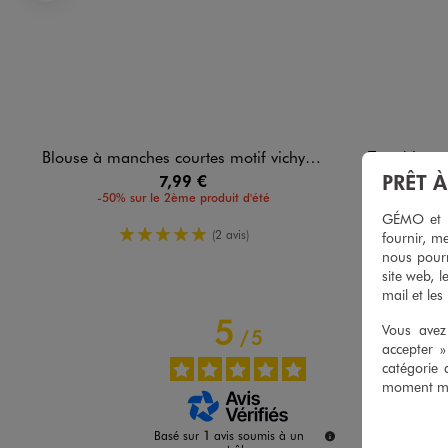
Précédent
Blouse à manches courtes motif vichy bébé fille
Tee-shirt manche
PRÊT 
7,99 €
-50% sur le 2ème produit d'été
-50%
GÉMO et no
5/5 de moyenne
(2 avis)
fournir, me
nous pourr
site web, l
mail et les
5
Vous avez 
/
5
accepter 
catégorie 
moment mod
Basé sur
1
avis soumis à un