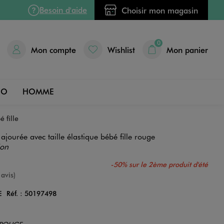
Besoin d'aide
Choisir mon magasin
0
Mon compte
Wishlist
Mon panier
DO
HOMME
é fille
ajourée avec taille élastique bébé fille rouge
ion
-50% sur le 2ème produit d'été
e
 avis)
E
Réf. :
50197498
Couleur