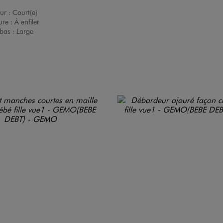
ur :
Court(e)
ure :
À enfiler
bas :
Large