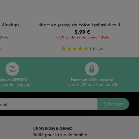
ue bébé fille
Short en jersey de coton texturé à taille élastiquée bébé fille
5,99 €
d'été
-50% sur le 2ème produit d'été
yenne
5/5 de moyenne
)
(16 avis)
etours OFFERTS
Paiement 100% sécurisé
 jours en magasin
Payez en 3X sans frais dès 50€
S’abonner
L'ENSEIGNE GÉMO
Taillé pour la vie de famille