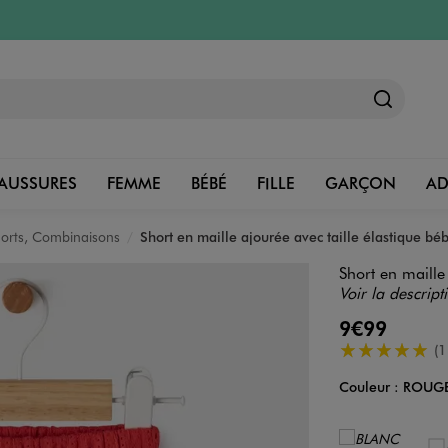
AUSSURES
FEMME
BÉBÉ
FILLE
GARÇON
A
horts, Combinaisons
Short en maille ajourée avec taille élastique béb
Short en maille 
Voir la descript
9€99
5/5 de moyenn
(1
Couleur :
ROUG
Couleur
Choisissez votre 