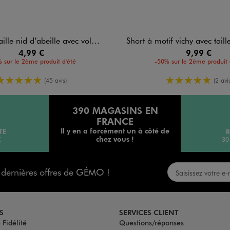
nid d’abeille avec volants bébé fille
Short à motif vichy avec taille élastiq
4,99 €
9,99 €
 sur le 2ème produit d'été
-50% sur le 2ème produit 
5/5 de moyenne
5/5 de mo
(45 avis)
(2 avis
390 MAGASINS EN
FRANCE
Il y en a forcément un à côté de
TE
R
chez vous !
€
30
s dernières offres de GÉMO !
S
SERVICES CLIENT
Fidélité
Questions/réponses