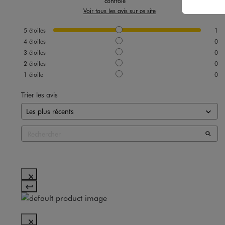
contrôle
Voir tous les avis sur ce site
5
étoiles
1
4
étoiles
0
3
étoiles
0
2
étoiles
0
1
étoile
0
Trier les avis