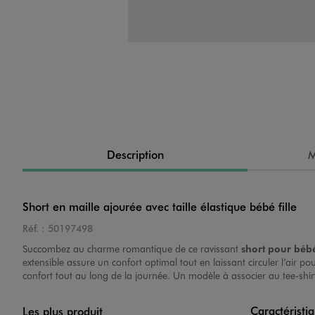
Description
M
Short en maille ajourée avec taille élastique bébé fille
Réf. :
50197498
Succombez au charme romantique de ce ravissant
short pour bébé
extensible assure un confort optimal tout en laissant circuler l’air p
confort tout au long de la journée. Un modèle à associer au tee-shi
Caractéristi
Les plus produit