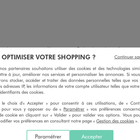
s courtes en maille ajourée bébé fille
Débardeur ajouré façon crochet 
À OPTIMISER VOTRE SHOPPING ?
7,99 €
9,99 €
Continuer sa
 sur le 2ème produit d'été
-50% sur le 2ème produit 
s partenaires souhaitons utiliser des cookies et des technologies simi
5/5 de moyenne
5/5 de mo
(1 avis)
(2 avis
ttre à jour, améliorer nos services et personnaliser les annonces. Si vous
ons stocker, accéder et traiter des données personnelles telles que vos v
es adresses IP, les informations de votre compte utilisateur telles que votr
 identifiants des cookies.
le choix d'« Accepter » pour consentir à ces utilisations, de « Con
5
/
5
» pour vous y opposer ou de «
Paramétrer
» vos préférences concern
Avis vérifié et récompensé
de cookie en cliquant sur « Valider » pour valider vos options. Vous po
ifier vos préférences en consultant notre page «
Gestion des cookies
».
Trop joli...

Dommage qu il n'y ai que rouge ou blanc
Avis du
30/07/2026
, suite à une expérience du
16/07/2026
par
Corinne P
Paramétrer
Accepter