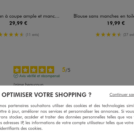
 coupe ample et manches courtes femme
Blouse sans manches en toile denim f
29,99 €
19,99 €
4.5/5 de moyenne
4.5/5 de m
(11 avis)
(27 avi
5
/
5
Avis vérifié et récompensé
j'aime beaucoup
Avis du
31/07/2026
, suite à une expérience du
18/07/2026
par
Carole O
À OPTIMISER VOTRE SHOPPING ?
Continuer sa
Utile
(0)
Signaler
s partenaires souhaitons utiliser des cookies et des technologies simi
ttre à jour, améliorer nos services et personnaliser les annonces. Si vous
ons stocker, accéder et traiter des données personnelles telles que vos v
5
es adresses IP, les informations de votre compte utilisateur telles que votr
/
5
 identifiants des cookies.
Avis vérifié et récompensé