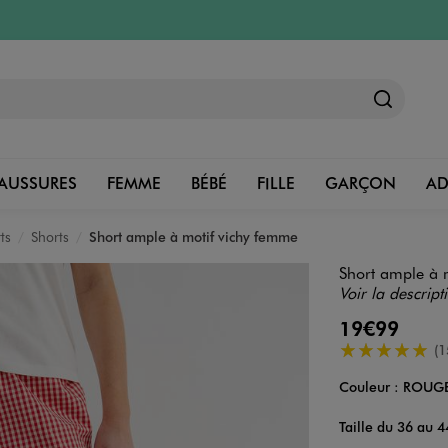
AUSSURES
FEMME
BÉBÉ
FILLE
GARÇON
A
ts
Shorts
Short ample à motif vichy femme
Short ample à 
Voir la descript
19€99
5/5 de moyenn
(1
Couleur :
ROUG
Couleur
Choisissez votre 
Taille du 36 au 4