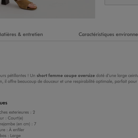
atières & entretien
Caractéristiques environn
urs pétillantes ! Un
short femme
coupe oversize
doté d’une large ceint
 il offre beaucoup de douceur et une respirabilité optimale, parfait pour
ques
hes exterieures :
2
ur :
Court(e)
rejambe (en cm) :
7
ure :
À enfiler
bas :
Large