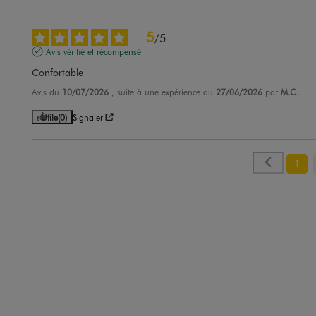
5
/
5
Avis vérifié et récompensé
Confortable
Avis du
10/07/2026
, suite à une expérience du
27/06/2026
par
M.C.
Utile
(0)
Signaler
1