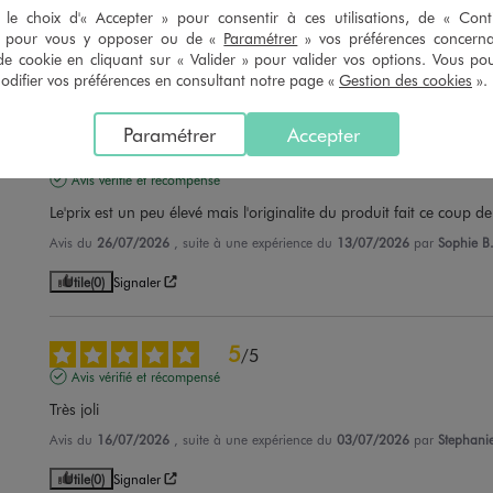
Très joli
le choix d'« Accepter » pour consentir à ces utilisations, de « Con
» pour vous y opposer ou de «
Paramétrer
» vos préférences concern
Avis du
31/07/2026
, suite à une expérience du
18/07/2026
par
Cathy M.
de cookie en cliquant sur « Valider » pour valider vos options. Vous po
ifier vos préférences en consultant notre page «
Gestion des cookies
».
Utile
(0)
Signaler
Paramétrer
Accepter
4
/
5
Avis vérifié et récompensé
Le'prix est un peu élevé mais l'originalite du produit fait ce coup d
Avis du
26/07/2026
, suite à une expérience du
13/07/2026
par
Sophie B
Utile
(0)
Signaler
5
/
5
Avis vérifié et récompensé
Très joli
Avis du
16/07/2026
, suite à une expérience du
03/07/2026
par
Stephanie
Utile
(0)
Signaler