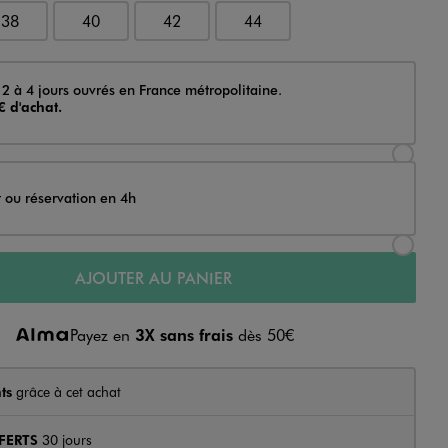
38
40
42
44
 2 à 4 jours ouvrés en France métropolitaine.
€ d'achat.
Sélectionner l’option de livraison Achat et li
t ou réservation en 4h
Sélectionner l’option de livraison Achat et r
AJOUTER AU PANIER
Payez en
3X sans frais
dès 50€
ts
grâce à cet achat
FERTS
30 jours