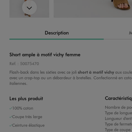
Suivant
Image 4 sur 5
Description
M
Short ample à motif vichy femme
Réf. :
50075470
Image 5 sur 5
Flash-back dans les sixties avec ce joli
short à motif vichy
aux coule
avec un crop-top ou un débardeur à bretelles. Confectionné en coton,
italiennes.
Caractéristi
Les plus produit
Nombre de poc
100% coton
Type de longue
Coupe très large
Longueur d'ent
Image 1 sur 5
Type de fermet
Ceinture élastique
Type de coupe 