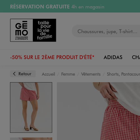
RÉSERVATION GRATUITE
4h en magasin
Aller au contenu principal
Aller à la navigation
Retours OFFERTS
pendant 30 jours
LIVRAISON OFFERTE
A partir de 40€
Image 4 sur 5
Votre recherche
-50% SUR LE 2ÈME PRODUIT D'ÉTÉ*
ADIDAS
CH
Retour
Accueil
Femme
Vêtements
Shorts, Pantacour
Image 5 sur 5
Image 1 sur 5