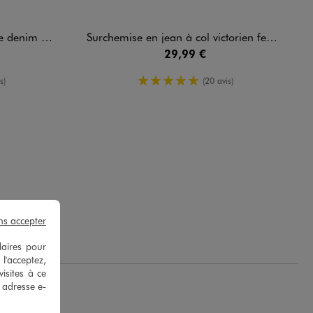
luide femme
Surchemise en jean à col victorien femme
29,99 €
oyenne
5/5 de moyenne
s)
(20 avis)
k G.
ns accepter
laires pour
 l'acceptez,
isites à ce
e adresse e-