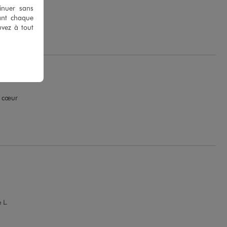
tinuer sans
ant chaque
uvez à tout
e cœur
.
 L.