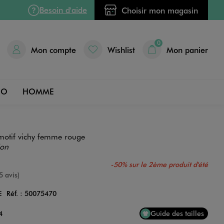
Besoin d'aide
Choisir mon magasin
0
Mon compte
Wishlist
Mon panier
DO
HOMME
motif vichy femme rouge
ion
-50% sur le 2ème produit d'été
e
5 avis)
E
Réf. :
50075470
Couleur
4
Guide des tailles