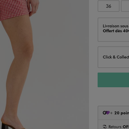
36
Livraison
Livraison sous
Offert dès 40
Click & Collec
+
20 poin
Retours
OF