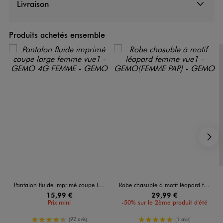
Livraison
Produits achetés ensemble
S
Pantalon fluide imprimé coupe large femme
Robe chasuble à motif léopard femme
15,99 €
29,99 €
Prix mini
-50% sur le 2ème produit d'été
4.5/5 de moyenne
5/5 de moyenne
(92 avis)
(1 avis)