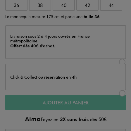
36
38
40
42
44
Le mannequin mesure 175 cm et porte une
taille 36
Livraison
Livraison sous 2 à 4 jours ouvrés en France
métropolitaine.
Offert dès 40€ d'achat.
Sélectionner l’option de livraison
Click & Collect ou réservation en 4h
Sélectionner l’option de livraiso
AJOUTER AU PANIER
Payez en
3X sans frais
dès 50€