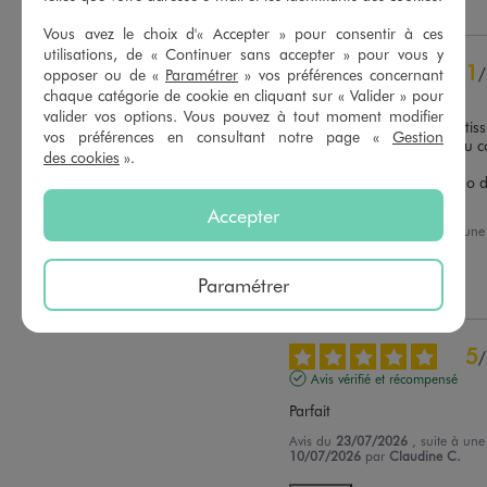
Utile
(0)
Signaler
Vous avez le choix d'« Accepter » pour consentir à ces
utilisations, de « Continuer sans accepter » pour vous y
1
/
opposer ou de «
Paramétrer
» vos préférences concernant
chaque catégorie de cookie en cliquant sur « Valider » pour
Avis vérifié et récompensé
valider vos options. Vous pouvez à tout moment modifier
Une partie de la trame du tiss
vos préférences en consultant notre page «
Gestion
l'ourlet est tout effiloché. Du 
des cookies
».
l'ourlet pend

J'irai voir au magasin Gemo d
trouver un arrangement
Accepter
Avis du
23/07/2026
, suite à un
10/07/2026
par
Leila R.
Paramétrer
Utile
(0)
Signaler
5
/
Avis vérifié et récompensé
Parfait
Avis du
23/07/2026
, suite à un
10/07/2026
par
Claudine C.