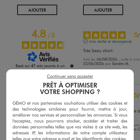
AU PANIER
AU PANIER
AJOUTER
AJOUTER
4.8
5
/
5
/
Avis vérifié et récompensé
Très beau short.
Avis du
06/08/2026
, suite à un
22/06/2026
par
Sandra M.
Basé sur
47
avis soumis à un
contrôle
Utile
(0)
Signaler
Continuer sans accepter
Voir tous les avis sur ce site
PRÊT À OPTIMISER
5
étoiles
39
VOTRE SHOPPING ?
5
/
4
étoiles
7
Avis vérifié et récompensé
3
étoiles
0
GÉMO et nos partenaires souhaitons utiliser des cookies et
des technologies similaires pour fournir, mettre à jour,
2
étoiles
0
Ce produit est très agréable à p
améliorer nos services et personnaliser les annonces. Si vous
fin. J’en suis très contente.
1
étoile
1
l'acceptez, nous pourrons stocker, accéder et traiter des
Avis du
03/08/2026
, suite à un
données personnelles telles que vos visites à ce site web, les
Trier les avis
21/07/2026
par
Christiane Bon 
adresses IP, les informations de votre compte utilisateur
telles que votre adresse e-mail et les identifiants des cookies.