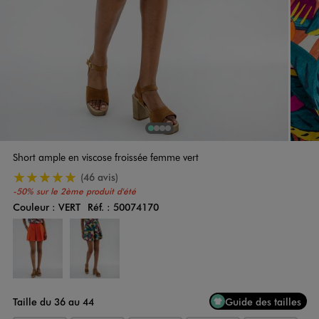
1
Sur 4
2
Sur 4
3
Sur 4
4
Sur 4
Short ample en viscose froissée femme vert
5/5 de moyenne
(46 avis)
-50% sur le 2ème produit d'été
Couleur :
VERT
Réf. :
50074170
Couleur
Choisissez votre Couleur
Taille du 36 au 44
Guide des tailles