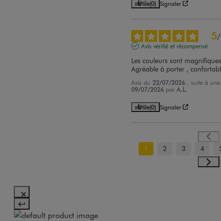
Utile
(0)
Signaler
5
/
Avis vérifié et récompensé
Les couleurs sont magnifiques
Agréable à porter , confortab
Avis du
22/07/2026
, suite à un
09/07/2026
par
A.L.
Utile
(0)
Signaler
1
2
3
4