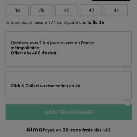
36
38
40
42
44
Le mannequin mesure 174 cm et porte une
taille 36
Livraison
Livraison sous 2 à 4 jours ouvrés en France
métropolitaine.
Offert dès 40€ d'achat.
Sélectionner l’option de livraison
Click & Collect ou réservation en 4h
Sélectionner l’option de livraiso
AJOUTER AU PANIER
Payez en
3X sans frais
dès 50€