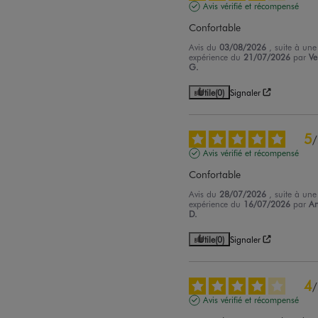
Avis vérifié et récompensé
Confortable
Avis du
03/08/2026
, suite à une
expérience du
21/07/2026
par
Ve
G.
Utile
(0)
Signaler
5
/
Avis vérifié et récompensé
Confortable
Avis du
28/07/2026
, suite à une
expérience du
16/07/2026
par
An
D.
Utile
(0)
Signaler
4
/
Avis vérifié et récompensé