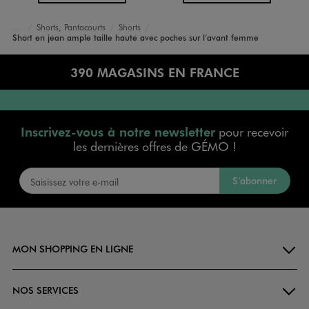
Shorts, Pantacourts
Shorts
Accueil
Femme
Vêtements
Short en jean ample taille haute avec poches sur l’avant femme
390 MAGASINS EN FRANCE
Inscrivez-vous à notre newsletter
pour recevoir
les dernières offres de GÉMO !
S’abonner
MON SHOPPING EN LIGNE
NOS SERVICES