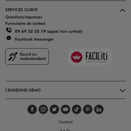
SERVICES CLIENT
Questions/réponses
Formulaire de contact
09 69 32 35 19
(appel non surtaxé)
Facebook Messenger
Faciliti
Goodays
L'ENSEIGNE GÉMO
Suivez-nous sur faceboo
Suivez-nous sur inst
Suivez-nous sur twi
Suivez-nous sur
Suivez-nous s
Suivez-nou
Suivez-
.
Contact
F.A.Q.