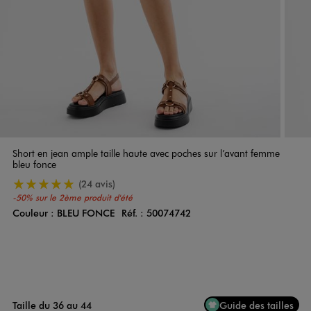
Short en jean ample taille haute avec poches sur l’avant femme
bleu fonce
5/5 de moyenne
(24 avis)
-50% sur le 2ème produit d'été
Couleur :
BLEU FONCE
Réf. :
50074742
Couleur
Choisissez votre Couleur
Taille du 36 au 44
Guide des tailles