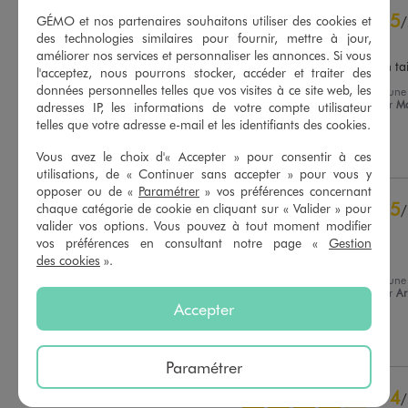
4.8
5
/
5
GÉMO et nos partenaires souhaitons utiliser des cookies et
/
des technologies similaires pour fournir, mettre à jour,
Avis vérifié et récompensé
améliorer nos services et personnaliser les annonces. Si vous
Un short confortable,  bien tai
l'acceptez, nous pourrons stocker, accéder et traiter des
données personnelles telles que vos visites à ce site web, les
Avis du
06/08/2026
, suite à une
expérience du
24/07/2026
par
Ma
adresses IP, les informations de votre compte utilisateur
Basé sur
25
avis soumis à un
P.
telles que votre adresse e-mail et les identifiants des cookies.
contrôle
Voir tous les avis sur ce site
Utile
(0)
Signaler
Vous avez le choix d'« Accepter » pour consentir à ces
utilisations, de « Continuer sans accepter » pour vous y
5
étoiles
20
opposer ou de «
Paramétrer
» vos préférences concernant
4
étoiles
4
5
chaque catégorie de cookie en cliquant sur « Valider » pour
/
3
étoiles
1
valider vos options. Vous pouvez à tout moment modifier
Avis vérifié et récompensé
2
étoiles
0
vos préférences en consultant notre page «
Gestion
Donne de belles formes.
1
étoile
0
des cookies
».
Avis du
05/08/2026
, suite à une
Trier les avis
expérience du
23/07/2026
par
Ar
Accepter
B.
Utile
(0)
Signaler
Paramétrer
4
/