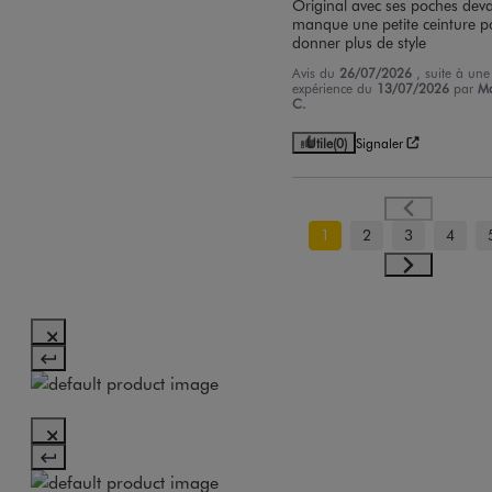
Original avec ses poches devant
manque une petite ceinture po
donner plus de style
Avis du
26/07/2026
, suite à une
expérience du
13/07/2026
par
M
C.
Utile
(0)
Signaler
1
2
3
4