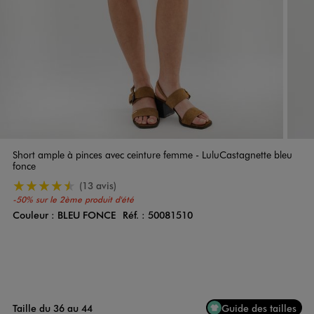
Short ample à pinces avec ceinture femme - LuluCastagnette bleu
fonce
4.5/5 de moyenne
(13 avis)
-50% sur le 2ème produit d'été
Couleur :
BLEU FONCE
Réf. :
50081510
Couleur
Choisissez votre Couleur
Taille du 36 au 44
Guide des tailles