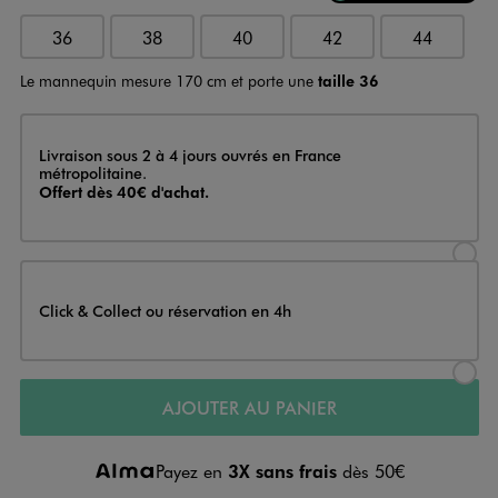
36
38
40
42
44
Le mannequin mesure 170 cm et porte une
taille 36
Livraison
Livraison sous 2 à 4 jours ouvrés en France
métropolitaine.
Offert dès 40€ d'achat.
Sélectionner l’option de livraison
Click & Collect ou réservation en 4h
Sélectionner l’option de livraiso
AJOUTER AU PANIER
Payez en
3X sans frais
dès 50€