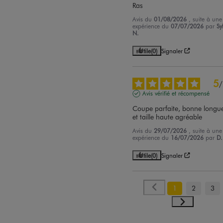
Ras
Avis du
01/08/2026
, suite à une
expérience du
07/07/2026
par
Sy
N.
Utile
(0)
Signaler
5
/
Avis vérifié et récompensé
Coupe parfaite, bonne longue
et taille haute agréable
Avis du
29/07/2026
, suite à une
expérience du
16/07/2026
par
D.
Utile
(0)
Signaler
1
2
3