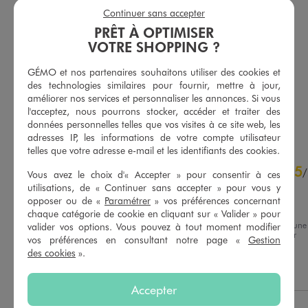
Continuer sans accepter
PRÊT À OPTIMISER
Chemise sans manches à rayures femme - LuluCastagnette
Pull d'été sans manches femme - LuluCastagnette
VOTRE SHOPPING ?
22,99 €
19,99 €
-50% sur le 2ème produit d'été
5/5 de moyenne
(8 avis)
GÉMO et nos partenaires souhaitons utiliser des cookies et
5/5 de moyenne
(47 avis)
des technologies similaires pour fournir, mettre à jour,
améliorer nos services et personnaliser les annonces. Si vous
l'acceptez, nous pourrons stocker, accéder et traiter des
AU PANIER
AU PANIER
AJOUTER
AJOUTER
données personnelles telles que vos visites à ce site web, les
adresses IP, les informations de votre compte utilisateur
telles que votre adresse e-mail et les identifiants des cookies.
4.5
5
/
5
/
Vous avez le choix d'« Accepter » pour consentir à ces
Avis vérifié et récompensé
utilisations, de « Continuer sans accepter » pour vous y
opposer ou de «
Paramétrer
» vos préférences concernant
Parfait !
chaque catégorie de cookie en cliquant sur « Valider » pour
Avis du
07/08/2026
, suite à une
valider vos options. Vous pouvez à tout moment modifier
expérience du
25/07/2026
par
vos préférences en consultant notre page «
Gestion
Basé sur
15
avis soumis à un
Melanie B.
contrôle
des cookies
».
Voir tous les avis sur ce site
Utile
(0)
Signaler
Accepter
5
étoiles
12
4
étoiles
1