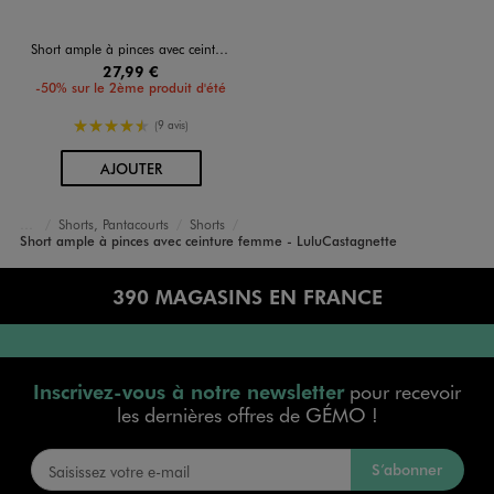
Short ample à pinces avec ceinture femme - LuluCastagnette
27,99 €
-50% sur le 2ème produit d'été
4.5/5 de moyenne
(9 avis)
AU PANIER
AJOUTER
Shorts, Pantacourts
Shorts
Accueil
Femme
Vêtements
Short ample à pinces avec ceinture femme - LuluCastagnette
390 MAGASINS EN FRANCE
Inscrivez-vous à notre newsletter
pour recevoir
les dernières offres de GÉMO !
S’abonner