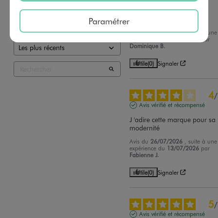
2
étoiles
1
Avis vérifié et récompensé
1
étoile
0
RAS
Paramétrer
Trier les avis
Avis du
30/07/2026
, suite à une
expérience du
17/07/2026
par
Dominique B.
Utile
(0)
Signaler
4
/
Avis vérifié et récompensé
J 'adire cette marque pour sa 
modernité
Avis du
26/07/2026
, suite à une
expérience du
13/07/2026
par
Fabienne J.
Utile
(0)
Signaler
5
/
Avis vérifié et récompensé