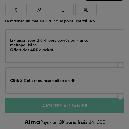
S
M
L
XL
Le mannequin mesure 170 cm et porte une
taille S
Livraison
Livraison sous 2 à 4 jours ouvrés en France
métropolitaine.
Offert dès 40€ d'achat.
Sélectionner l’option de livraison
Click & Collect ou réservation en 4h
Sélectionner l’option de livraiso
AJOUTER AU PANIER
Payez en
3X sans frais
dès 50€