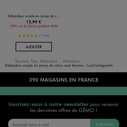
Débardeur ample en jersey de coton rayé femme - LuluCastagnette
12,99 €
-50% sur le 2ème produit d'été
5/5 de moyenne
(17 avis)
AU PANIER
AJOUTER
Tee-shirts, Tops, Débardeurs
Débardeurs
Accueil
Femme
Vêtements
Débardeur ample en jersey de coton rayé femme - LuluCastagnette
390 MAGASINS EN FRANCE
Inscrivez-vous à notre newsletter
pour recevoir
les dernières offres de GÉMO !
S’abonner