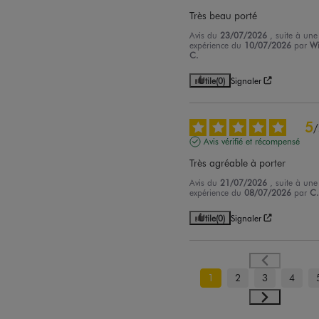
Très beau porté
Avis du
23/07/2026
, suite à une
expérience du
10/07/2026
par
Wi
C.
Utile
(0)
Signaler
5
/
Avis vérifié et récompensé
Très agréable à porter
Avis du
21/07/2026
, suite à une
expérience du
08/07/2026
par
C.
Utile
(0)
Signaler
1
2
3
4