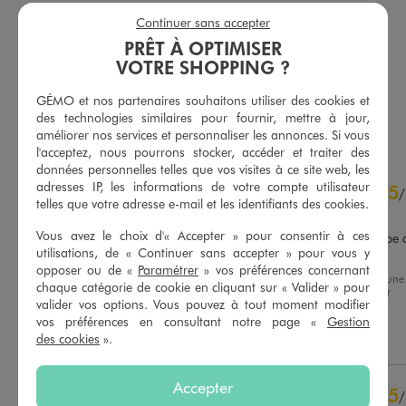
Pull d'été sans manches femme - LuluCastagnette
Robe courte sans manches à rayures femme - LuluCastagnette
Continuer sans accepter
19,99 €
19,99 €
-50% sur le 2ème produit d'été
PRÊT À OPTIMISER
5/5 de moyenne
(8 avis)
VOTRE SHOPPING ?
4.5/5 de moyenne
(27 avis)
GÉMO et nos partenaires souhaitons utiliser des cookies et
des technologies similaires pour fournir, mettre à jour,
AU PANIER
AU PANIER
AJOUTER
AJOUTER
améliorer nos services et personnaliser les annonces. Si vous
l'acceptez, nous pourrons stocker, accéder et traiter des
données personnelles telles que vos visites à ce site web, les
4.6
adresses IP, les informations de votre compte utilisateur
5
/
5
/
telles que votre adresse e-mail et les identifiants des cookies.
Avis vérifié et récompensé
Vous avez le choix d'« Accepter » pour consentir à ces
Un confort tant par la coupe 
utilisations, de « Continuer sans accepter » pour vous y
la matière
opposer ou de «
Paramétrer
» vos préférences concernant
Avis du
01/08/2026
, suite à une
Basé sur
23
avis soumis à un
chaque catégorie de cookie en cliquant sur « Valider » pour
expérience du
17/07/2026
par
contrôle
valider vos options. Vous pouvez à tout moment modifier
Nathalie N.
Voir tous les avis sur ce site
vos préférences en consultant notre page «
Gestion
Utile
(0)
Signaler
des cookies
».
5
étoiles
17
4
étoiles
4
Accepter
3
étoiles
1
5
/