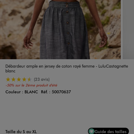
Débardeur ample en jersey de coton rayé femme - LuluCastagnette
blanc
4.5/5 de moyenne
(23 avis)
-50% sur le 2ème produit d'été
Couleur :
BLANC
Réf. :
50070637
Couleur
Choisissez votre Couleur
Taille du S au XL
Guide des tailles