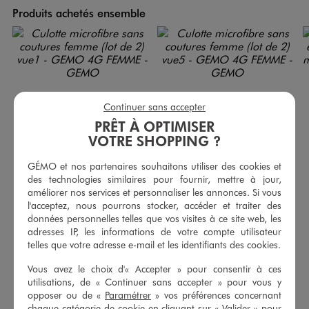
Produits achetés ensemble
Continuer sans accepter
PRÊT À OPTIMISER
VOTRE SHOPPING ?
GÉMO et nos partenaires souhaitons utiliser des cookies et
des technologies similaires pour fournir, mettre à jour,
améliorer nos services et personnaliser les annonces. Si vous
l'acceptez, nous pourrons stocker, accéder et traiter des
données personnelles telles que vos visites à ce site web, les
Culotte microfibre sans coutures femme (lot de 2)
Culotte microfibre sans coutures femme (lot de 2)
adresses IP, les informations de votre compte utilisateur
9,99 €
9,99 €
telles que votre adresse e-mail et les identifiants des cookies.
4.5/5 de moyenne
4.5/5 de moyenne
(9 avis)
(288 avis)
Vous avez le choix d'« Accepter » pour consentir à ces
utilisations, de « Continuer sans accepter » pour vous y
opposer ou de «
Paramétrer
» vos préférences concernant
AU PANIER
AU PANIER
AJOUTER
AJOUTER
chaque catégorie de cookie en cliquant sur « Valider » pour