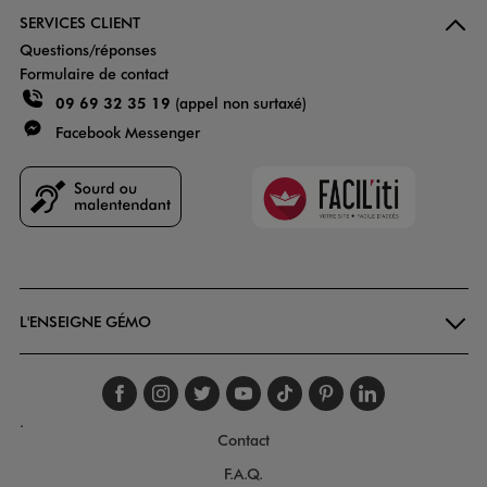
SERVICES CLIENT
Questions/réponses
Formulaire de contact
09 69 32 35 19
(appel non surtaxé)
Facebook Messenger
Faciliti
Goodays
L'ENSEIGNE GÉMO
Suivez-nous sur faceboo
Suivez-nous sur inst
Suivez-nous sur twi
Suivez-nous sur
Suivez-nous s
Suivez-nou
Suivez-
.
Contact
F.A.Q.