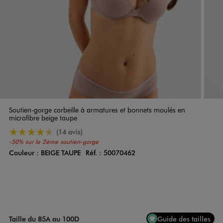
Soutien-gorge corbeille à armatures et bonnets moulés en
microfibre beige taupe
4.5/5 de moyenne
(14 avis)
-50% sur le 2ème soutien-gorge
Couleur :
BEIGE TAUPE
Réf. :
50070462
Couleur
Choisissez votre Couleur
Taille du 85A au 100D
Guide des tailles