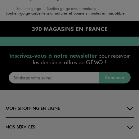
Soutiens-gorge
Soutien gorge avec armatures
Accueil
Femme
Lingerie
Soutien-gorge corbeille à armatures et bonnets moulés en microfibre
390 MAGASINS EN FRANCE
Inscrivez-vous à notre newsletter
pour recevoir
les dernières offres de GÉMO !
S’abonner
MON SHOPPING EN LIGNE
NOS SERVICES