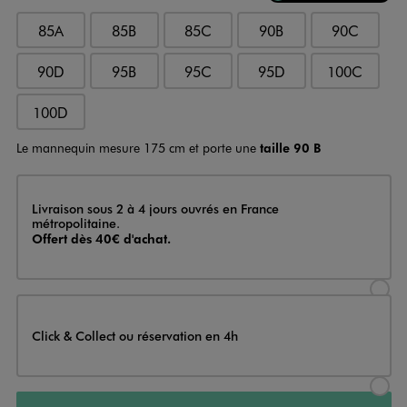
85A
85B
85C
90B
90C
90D
95B
95C
95D
100C
100D
Le mannequin mesure 175 cm et porte une
taille 90 B
Livraison
Livraison sous 2 à 4 jours ouvrés en France
métropolitaine.
Offert dès 40€ d'achat.
Sélectionner l’option de livraison
Click & Collect ou réservation en 4h
Sélectionner l’option de livraiso