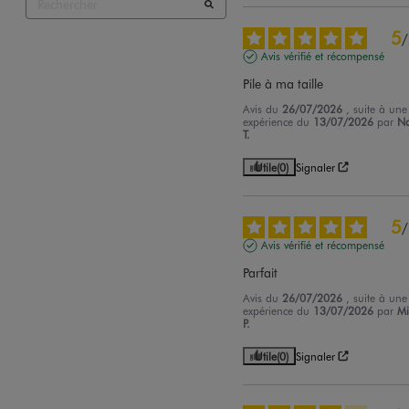
5
/
Avis vérifié et récompensé
Pile à ma taille
Avis du
26/07/2026
, suite à une
expérience du
13/07/2026
par
N
T.
Utile
(0)
Signaler
5
/
Avis vérifié et récompensé
Parfait
Avis du
26/07/2026
, suite à une
expérience du
13/07/2026
par
Mi
P.
Utile
(0)
Signaler