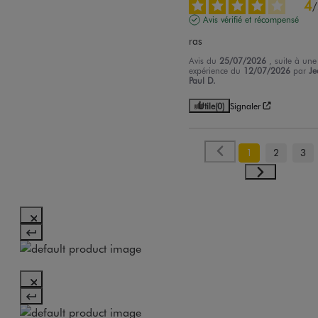
4
/
Avis vérifié et récompensé
ras
Avis du
25/07/2026
, suite à une
expérience du
12/07/2026
par
Je
Paul D.
Utile
(0)
Signaler
1
2
3