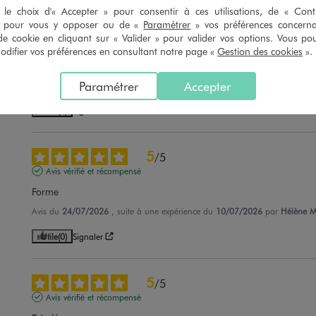
le choix d'« Accepter » pour consentir à ces utilisations, de « Con
» pour vous y opposer ou de «
Paramétrer
» vos préférences concern
5
/
5
de cookie en cliquant sur « Valider » pour valider vos options. Vous po
Avis vérifié et récompensé
ifier vos préférences en consultant notre page «
Gestion des cookies
».
Parfait
Paramétrer
Accepter
Avis du
25/07/2026
, suite à une expérience du
12/07/2026
par
Adelina 
Utile
(0)
Signaler
5
/
5
Avis vérifié et récompensé
Forme
Avis du
24/07/2026
, suite à une expérience du
10/07/2026
par
Hélène M
Utile
(0)
Signaler
5
/
5
Avis vérifié et récompensé