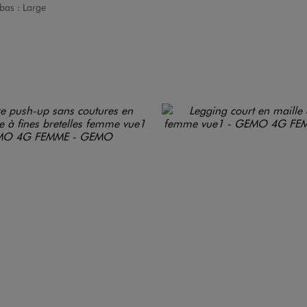
bas :
Large