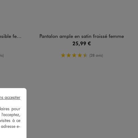
ble femme
Pantalon ample en satin froissé femme
25,99 €
yenne
4.5/5 de moyenne
is)
(28 avis)
ns accepter
laires pour
 l'acceptez,
isites à ce
.
e adresse e-