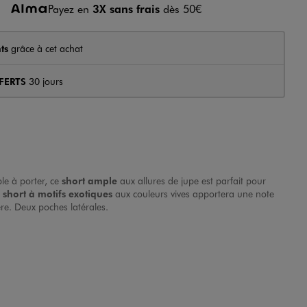
Payez en
3X sans frais
dès 50€
ts
grâce à cet achat
FERTS
30 jours
ble à porter, ce
short ample
aux allures de jupe est parfait pour
e
short à motifs exotiques
aux couleurs vives apportera une note
ère. Deux poches latérales.