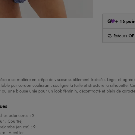
+
16 poin
Retours
OF
grâce à sa matière en crêpe de viscose subtilement froissée. Léger et agréa
stable par cordon coulissant, souligne la taille et structure la silhouette. C
rt ou une blouse unie pour un look féminin, décontracté et plein de caract
ques
hes exterieures :
2
ur :
Court(e)
rejambe (en cm) :
9
ure :
À enfiler