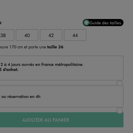
4
Guide des tailles
38
40
42
44
sure 170 cm et porte une
taille 36
 2 à 4 jours ouvrés en France métropolitaine.
€ d'achat.
Sélectionner l’option de livraison Achat et li
t ou réservation en 4h
Sélectionner l’option de livraison Achat et r
AJOUTER AU PANIER