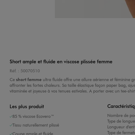
Short ample et fluide en viscose plissée femme
Réf. :
50070510
Ce
short femme
ultra fluide offre une allure aérienne et féminine 
affronter les fortes chaleurs. Sa taille élastique façon paper bag, aju
vitaminée et joyeuse à vos tenues estivales. A porter avec un tee-shi
Caractéristi
Les plus produit
Nombre de poc
85 % viscose Ecovero™
Type de longue
Tissu naturellement plissé
Longueur d'ent
Type de fermet
Coupe ample et fluide