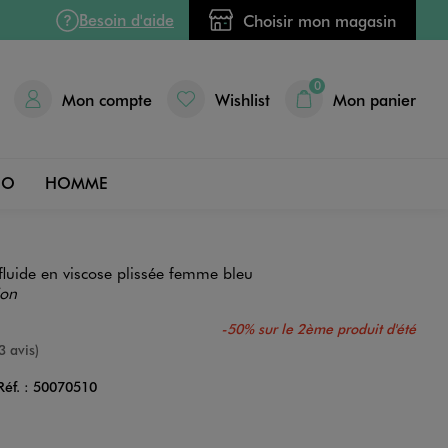
Besoin d'aide
Choisir mon magasin
0
Mon compte
Wishlist
Mon panier
DO
HOMME
fluide en viscose plissée femme bleu
ion
-50% sur le 2ème produit d'été
nne
3 avis)
Réf. :
50070510
Couleur