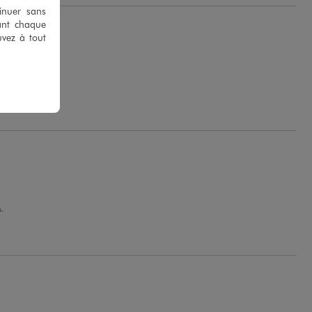
tinuer sans
ant chaque
uvez à tout
H.
.