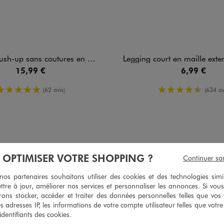
 coutures en maille côtelée à fines bretelles femme
Legging court en maille extensi
15,99 €
6,99 €
5/5 de moyenne
4.5/5 de mo
(62 avis)
(634 av
5
/
5
À OPTIMISER VOTRE SHOPPING ?
Continuer sa
Avis vérifié et récompensé
s partenaires souhaitons utiliser des cookies et des technologies simi
Bien
ttre à jour, améliorer nos services et personnaliser les annonces. Si vous
ons stocker, accéder et traiter des données personnelles telles que vos v
Avis du
28/07/2026
, suite à une expérience du
15/07/2026
par
Annya M
es adresses IP, les informations de votre compte utilisateur telles que votr
Utile
(0)
Signaler
 identifiants des cookies.