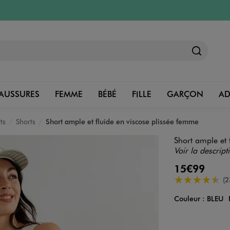
AUSSURES
FEMME
BÉBÉ
FILLE
GARÇON
A
ts
Shorts
Short ample et fluide en viscose plissée femme
Short ample et 
Voir la descript
15€99
4.5/5 de moye
(2
Couleur :
BLEU
Couleur
Choisissez votre 