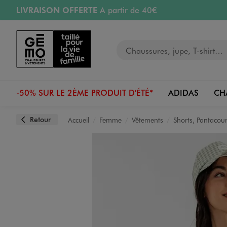
LIVRAISON OFFERTE
A partir de 40€
Aller au contenu principal
Aller à la navigation
RETRAIT ET LIVRAISON OFFERTE
en magasin
Votre recherche
RÉSERVATION GRATUITE
4h en magasin
Retours OFFERTS
pendant 30 jours
-50% SUR LE 2ÈME PRODUIT D'ÉTÉ*
ADIDAS
CH
Retour
Accueil
Femme
Vêtements
Shorts, Pantacour
Image 1 sur 3