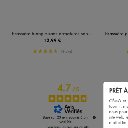
Brassière triangle sans armatures sans coutures avec mousses amovibles
Brassière push-up sans
12,99 €
4.5/5 de moyenne
(76 avis)
4.7
/
5
PRÊT 
GÉMO et no
fournir, me
nous pourr
site web, l
Basé sur
23
avis soumis à un
contrôle
mail et les
Voir tous les avis sur ce site