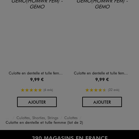
Culotte en dentelle et tulle femme (lot de 2)
Culotte en dentelle et tulle femme (lot de 2)
9,99 €
9,99 €
5/5 de moyenne
4.5/5 de moyenne
(6 avis)
(32 avis)
AU PANIER
AU PANIER
AJOUTER
AJOUTER
Culottes, Shorties, Strings
Culottes
Accueil
Femme
Lingerie
Culotte en dentelle et tulle femme (lot de 2)
390 MAGASINS EN FRANCE