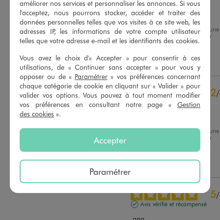
Avis vérifié et récompensé
améliorer nos services et personnaliser les annonces. Si vous
l'acceptez, nous pourrons stocker, accéder et traiter des
Très belle matière
données personnelles telles que vos visites à ce site web, les
Avis du
31/07/2026
, suite à une
adresses IP, les informations de votre compte utilisateur
expérience du
18/07/2026
par
Basé sur
11
avis soumis à un
telles que votre adresse e-mail et les identifiants des cookies.
Isabelle J.
contrôle
Voir tous les avis sur ce site
Vous avez le choix d'« Accepter » pour consentir à ces
Utile
(0)
Signaler
utilisations, de « Continuer sans accepter » pour vous y
5
étoiles
7
opposer ou de «
Paramétrer
» vos préférences concernant
chaque catégorie de cookie en cliquant sur « Valider » pour
4
étoiles
2
2
/
valider vos options. Vous pouvez à tout moment modifier
3
étoiles
1
Avis vérifié et récompensé
vos préférences en consultant notre page «
Gestion
2
étoiles
1
des cookies
».
Ne taille pas bien
1
étoile
0
Avis du
25/07/2026
, suite à une
Trier les avis
expérience du
12/07/2026
par
Accepter
Viviane D.
Utile
(0)
Signaler
Paramétrer
5
/
Avis vérifié et récompensé
.aaa