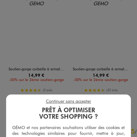
Soutien-gorge corbeille à armatures femme
Soutien-gorge corbeille à armatures femme
14,99 €
14,99 €
-50% sur le 2ème soutien-gorge
-50% sur le 2ème soutien-gorge
4.5/5 de moyenne
4.5/5 de moyenne
(3 avis)
(42 avis)
Continuer sans accepter
AU PANIER
AU PANIER
AJOUTER
AJOUTER
PRÊT À OPTIMISER
VOTRE SHOPPING ?
4.4
GÉMO et nos partenaires souhaitons utiliser des cookies et
5
/
5
/
des technologies similaires pour fournir, mettre à jour,