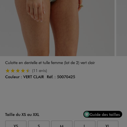
Culotte en dentelle et tulle femme (lot de 2) vert clair
4.5/5 de moyenne
(11 avis)
Couleur :
VERT CLAIR
Réf. :
50070425
Couleur
Choisissez votre Couleur
Taille du XS au XXL
Guide des tailles
XS
S
M
L
XL