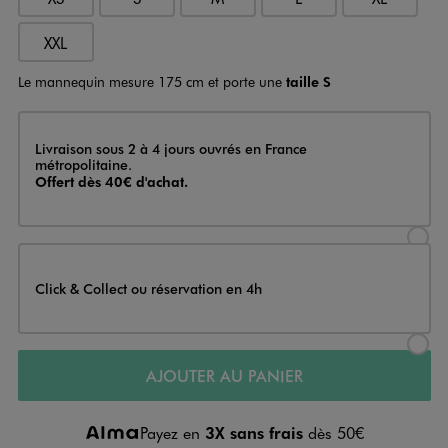
XXL
Le mannequin mesure 175 cm et porte une
taille S
Livraison
Livraison sous 2 à 4 jours ouvrés en France
métropolitaine.
Offert dès 40€ d'achat.
Sélectionner l’option de livraison
Click & Collect ou réservation en 4h
Sélectionner l’option de livraiso
AJOUTER AU PANIER
Payez en
3X sans frais
dès 50€