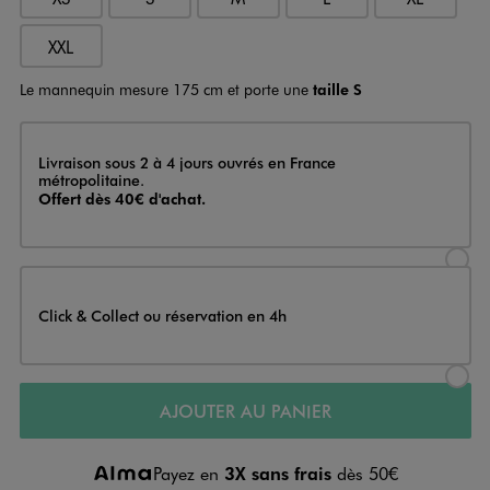
XXL
Le mannequin mesure 175 cm et porte une
taille S
Livraison
Livraison sous 2 à 4 jours ouvrés en France
métropolitaine.
Offert dès 40€ d'achat.
Sélectionner l’option de livraison
Click & Collect ou réservation en 4h
Sélectionner l’option de livraiso
AJOUTER AU PANIER
Payez en
3X sans frais
dès 50€