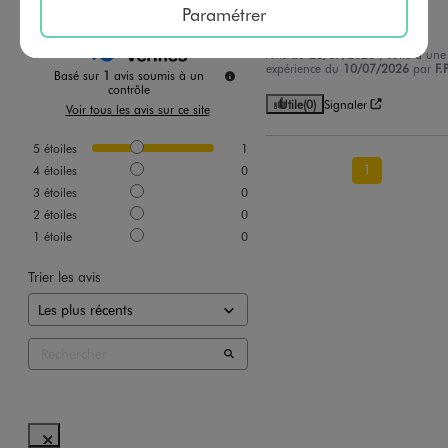
Paramétrer
RAS
Avis du
23/07/2026
, suite à une
expérience du
10/07/2026
par
F.P
Basé sur
1
avis soumis à un
contrôle
Utile
(0)
Signaler
Voir tous les avis sur ce site
5
étoiles
1
1
4
étoiles
0
3
étoiles
0
2
étoiles
0
1
étoile
0
Trier les avis