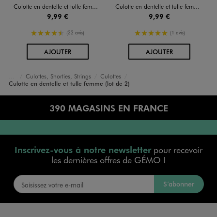
Culotte en dentelle et tulle femme (lot de 2)
Culotte en dentelle et tulle femme (lot de 2)
9,99 €
9,99 €
4.5/5 de moyenne
5/5 de moyenne
(32 avis)
(1 avis)
AU PANIER
AU PANIER
AJOUTER
AJOUTER
Culottes, Shorties, Strings
Culottes
Accueil
Femme
Lingerie
Culotte en dentelle et tulle femme (lot de 2)
390 MAGASINS EN FRANCE
Inscrivez-vous à notre newsletter
pour recevoir
les dernières offres de GÉMO !
S’abonner