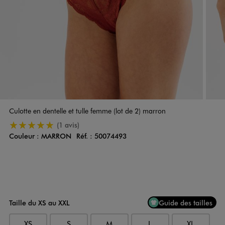
Culotte en dentelle et tulle femme (lot de 2) marron
5/5 de moyenne
(1 avis)
Couleur :
MARRON
Réf. :
50074493
Couleur
Choisissez votre Couleur
Taille du XS au XXL
Guide des tailles
XS
S
M
L
XL