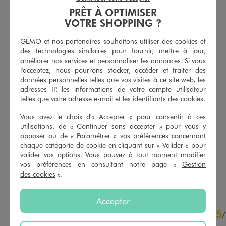
PRÊT À OPTIMISER
VOTRE SHOPPING ?
GÉMO et nos partenaires souhaitons utiliser des cookies et
des technologies similaires pour fournir, mettre à jour,
améliorer nos services et personnaliser les annonces. Si vous
l'acceptez, nous pourrons stocker, accéder et traiter des
données personnelles telles que vos visites à ce site web, les
adresses IP, les informations de votre compte utilisateur
telles que votre adresse e-mail et les identifiants des cookies.
Vous avez le choix d'« Accepter » pour consentir à ces
Soutien-gorge corbeille en dentelle à bonnets souples
Soutien-gorge corbeille en dentelle à bonnets souples
utilisations, de « Continuer sans accepter » pour vous y
14,99 €
14,99 €
opposer ou de «
Paramétrer
» vos préférences concernant
-50% sur le 2ème soutien-gorge
-50% sur le 2ème soutien-gorge
chaque catégorie de cookie en cliquant sur « Valider » pour
4.5/5 de moyenne
4.5/5 de moyenne
valider vos options. Vous pouvez à tout moment modifier
(41 avis)
(85 avis)
vos préférences en consultant notre page «
Gestion
AU PANIER
AU PANIER
des cookies
».
AJOUTER
AJOUTER
Accepter
5
5
/
5
/
Avis vérifié et récompensé