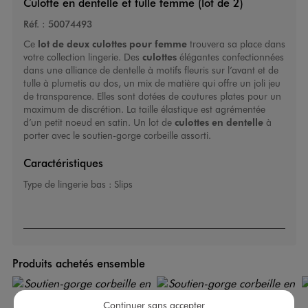
Culotte en dentelle et tulle femme (lot de 2)
Réf. :
50074493
Ce
lot de deux culottes pour femme
trouvera sa place dans
votre collection lingerie. Des
culottes
élégantes confectionnées
dans une alliance de dentelle à motifs fleuris sur l’avant et de
tulle à plumetis au dos, un mix de matière qui offre un joli jeu
de transparence. Elles sont dotées de coutures plates pour un
maximum de discrétion. La taille élastique est agrémentée
d’un petit noeud en satin. Un lot de
culottes en dentelle
à
porter avec le soutien-gorge corbeille assorti.
Caractéristiques
Type de lingerie bas :
Slips
Produits achetés ensemble
Continuer sans accepter