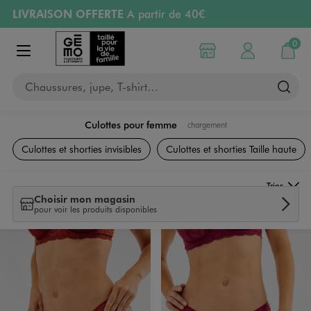
LIVRAISON OFFERTE
A partir de 40€
Aller au contenu principal
Aller à la navigation
RETRAIT ET LIVRAISON OFFERTE
en magasin
0
Choisir mon magasin
Mon compte
Mon pa
Afficher le menu
PAYEZ EN 3x SANS FRAIS
dès 50€
Chaussures, jupe, T-shirt…
Retours OFFERTS
pendant 30 jours
Culottes pour femme
chargement
Lingerie
Culottes et shorties invisibles
Culottes et shorties Taille haute
Trier
Choisir mon magasin
pour voir les produits disponibles