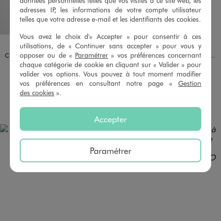
données personnelles telles que vos visites à ce site web, les
adresses IP, les informations de votre compte utilisateur
telles que votre adresse e-mail et les identifiants des cookies.
Vous avez le choix d'« Accepter » pour consentir à ces
Disponible en 7 coloris
Disponible en 10 coloris
BLANC STANDARD
BLEU FONCE
BLEU MARINE
FUCHSIA
MARINE
NOIR
ROUGE STANDARD
BLANC VIF
BLEU CLAIR
BLEU MARINE
KAKI FONCE
NOIR STANDARD
ORANGE CLAIR
ROUGE STANDARD
VERT CLAIR
VERT FONCE
VIEUX ROSE
utilisations, de « Continuer sans accepter » pour vous y
opposer ou de «
Paramétrer
» vos préférences concernant
Culotte en microfibre et dentelle femme grande taille
Culotte en dentelle et tulle femme (lot de 2)
chaque catégorie de cookie en cliquant sur « Valider » pour
12,99 €
9,99 €
valider vos options. Vous pouvez à tout moment modifier
5/5 de moyenne
4.5/5 de moyenne
vos préférences en consultant notre page «
Gestion
(2 avis)
(31 avis)
des cookies
».
AU PANIER
AU PANIER
AJOUTER
AJOUTER
Accepter
Paramétrer