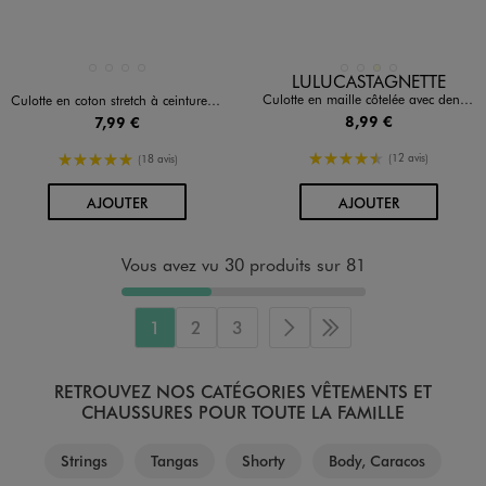
Disponible en 4 coloris
Disponible en 4 coloris
GRIS CHINE
GRIS STANDARD
NOIR STANDARD
ROSE STANDARD
BLEU MARINE
BLEU STANDARD
ECRU
ROSE FONCE
LULUCASTAGNETTE
Culotte en maille côtelée avec dentelle femme - LuluCastagnette
Culotte en coton stretch à ceinture dentelle élastique femme (lot de 2)
8,99 €
7,99 €
4.5/5 de moyenne
5/5 de moyenne
(12 avis)
(18 avis)
AU PANIER
AU PANIER
AJOUTER
AJOUTER
Vous avez vu 30 produits sur 81
1
2
3
Page suivante
Dernière page
RETROUVEZ NOS CATÉGORIES VÊTEMENTS ET
CHAUSSURES POUR TOUTE LA FAMILLE
Strings
Tangas
Shorty
Body, Caracos