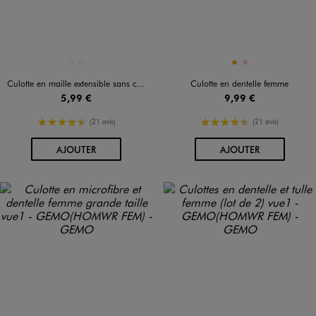
Disponible en 2 coloris
Disponible en 2 coloris
BLANC STANDARD
NOIR STANDARD
ORANGE
ROSE
Culotte en maille extensible sans coutures femme
Culotte en dentelle femme
5,99 €
9,99 €
4.5/5 de moyenne
4.5/5 de moyenne
(21 avis)
(21 avis)
AU PANIER
AU PANIER
AJOUTER
AJOUTER