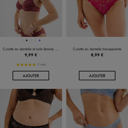
Disponible en 5 coloris
Disponible en 2 coloris
BLEU FONCE
MARRON
ROSE FONCE
VERT STANDARD
VIOLET
BLEU STANDARD
ROSE VIF
Culotte en dentelle et tulle femme (lot de 2)
Culotte en dentelle transparente
9,99 €
8,99 €
5/5 de moyenne
(1 avis)
AU PANIER
AU PANIER
AJOUTER
AJOUTER