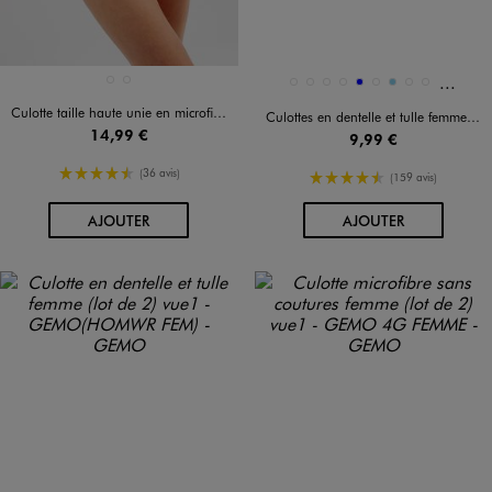
Et 33 a
Disponible en 2 coloris
Disponible en 42 coloris
BEIGE STANDARD
NOIR STANDARD
1267
8585
20882
BLANC VIF
BLEU
BLEU CHINE
BLEU CIEL
BLEU FONCE
BLEU GRISE
Culotte taille haute unie en microfibre femme
Culottes en dentelle et tulle femme (lot de 2)
14,99 €
9,99 €
4.5/5 de moyenne
(36 avis)
4.5/5 de moyenne
(159 avis)
AU PANIER
AU PANIER
AJOUTER
AJOUTER