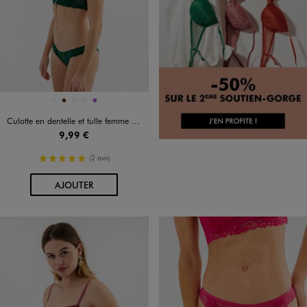
Disponible en 5 coloris
BLEU FONCE
MARRON
ROSE FONCE
VERT STANDARD
VIOLET
Culotte en dentelle et tulle femme (lot de 2)
9,99 €
5/5 de moyenne
(2 avis)
AU PANIER
AJOUTER