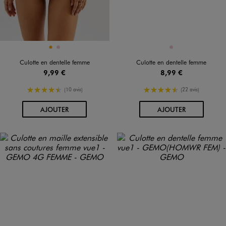
Disponible en 2 coloris
Disponible en 1 coloris
ORANGE
ROSE
ROSE
Culotte en dentelle femme
Culotte en dentelle femme
9,99 €
8,99 €
4.5/5 de moyenne
4.5/5 de moyenne
(10 avis)
(22 avis)
AU PANIER
AU PANIER
AJOUTER
AJOUTER