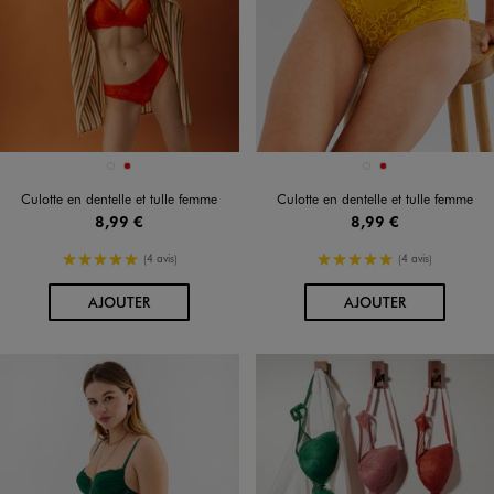
Disponible en 2 coloris
Disponible en 2 coloris
JAUNE STANDARD
ROUGE
JAUNE STANDARD
ROUGE
Culotte en dentelle et tulle femme
Culotte en dentelle et tulle femme
8,99 €
8,99 €
5/5 de moyenne
5/5 de moyenne
(4 avis)
(4 avis)
AU PANIER
AU PANIER
AJOUTER
AJOUTER