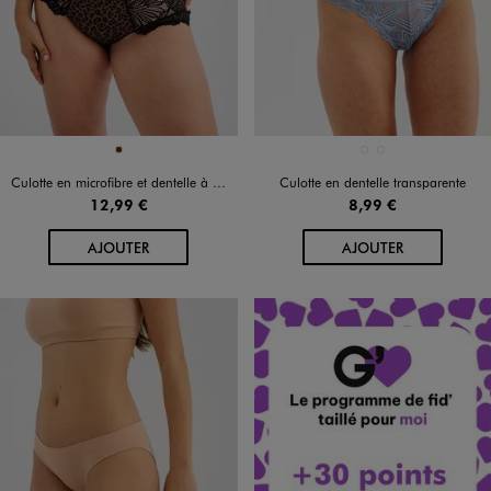
Disponible en 1 coloris
Disponible en 2 coloris
MARRON
BLEU STANDARD
ROSE VIF
Culotte en microfibre et dentelle à motif léopard
Culotte en dentelle transparente
12,99 €
8,99 €
AU PANIER
AU PANIER
AJOUTER
AJOUTER