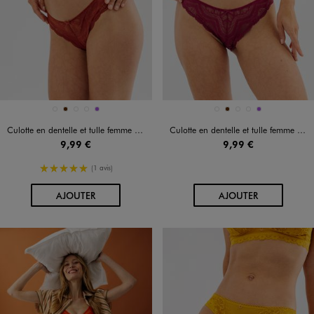
Disponible en 5 coloris
Disponible en 5 coloris
BLEU FONCE
MARRON
ROSE FONCE
VERT STANDARD
VIOLET
BLEU FONCE
MARRON
ROSE FONCE
VERT STANDARD
VIOLET
Culotte en dentelle et tulle femme (lot de 2)
Culotte en dentelle et tulle femme (lot de 2)
9,99 €
9,99 €
5/5 de moyenne
(1 avis)
AU PANIER
AU PANIER
AJOUTER
AJOUTER