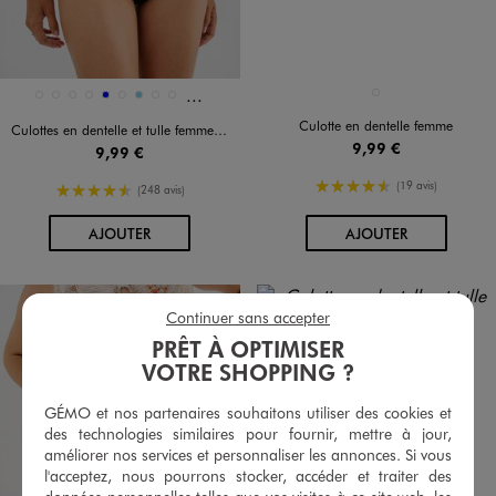
Et 33 autres coloris
Disponible en 42 coloris
Disponible en 1 coloris
ROSE PALE
1267
8585
20882
BLANC VIF
BLEU
BLEU CHINE
BLEU CIEL
BLEU FONCE
BLEU GRISE
Culotte en dentelle femme
Culottes en dentelle et tulle femme (lot de 2)
9,99 €
9,99 €
4.5/5 de moyenne
(19 avis)
4.5/5 de moyenne
(248 avis)
AU PANIER
AU PANIER
AJOUTER
AJOUTER
Continuer sans accepter
PRÊT À OPTIMISER
VOTRE SHOPPING ?
GÉMO et nos partenaires souhaitons utiliser des cookies et
des technologies similaires pour fournir, mettre à jour,
améliorer nos services et personnaliser les annonces. Si vous
l'acceptez, nous pourrons stocker, accéder et traiter des