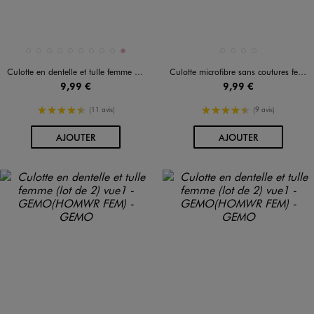
Disponible en 10 coloris
Disponible en 4 coloris
BLANC VIF
BLEU CLAIR
BLEU MARINE
KAKI FONCE
NOIR STANDARD
ORANGE CLAIR
ROUGE STANDARD
VERT CLAIR
VERT FONCE
VIEUX ROSE
BEIGE STANDARD
BLANC STANDARD
MARRON CLAIR
NOIR STANDARD
Culotte en dentelle et tulle femme (lot de 2)
Culotte microfibre sans coutures femme (lot de 2)
9,99 €
9,99 €
4.5/5 de moyenne
4.5/5 de moyenne
(11 avis)
(9 avis)
AU PANIER
AU PANIER
AJOUTER
AJOUTER