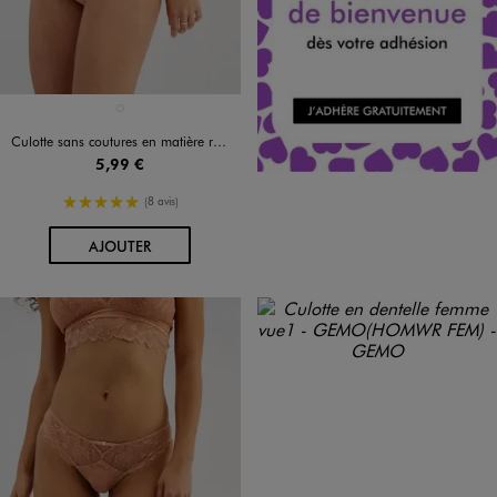
Disponible en 1 coloris
BEIGE CLAIR
Culotte sans coutures en matière recyclée extensible femme
5,99 €
5/5 de moyenne
(8 avis)
AU PANIER
AJOUTER