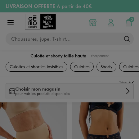
LIVRAISON OFFERTE
A partir de 40€
Aller au contenu principal
Aller à la navigation
RETRAIT ET LIVRAISON OFFERTE
en magasin
0
Choisir mon magasin
Mon compte
Mon pa
Afficher le menu
PAYEZ EN 3x SANS FRAIS
dès 50€
Chaussures, jupe, T-shirt…
Retours OFFERTS
pendant 30 jours
Culotte et shorty taille haute
chargement
Lingerie
Culottes et shorties invisibles
Culottes
Shorty
Culottes
Trier
Choisir mon magasin
pour voir les produits disponibles