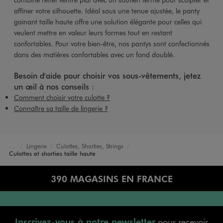
affiner votre silhouette. Idéal sous une tenue ajustée, le panty
gainant taille haute offre une solution élégante pour celles qui
veulent mettre en valeur leurs formes tout en restant
confortables. Pour votre bien-être, nos pantys sont confectionnés
dans des matières confortables avec un fond doublé.
Besoin d'aide pour choisir vos sous-vêtements, jetez
un œil à nos conseils :
Comment choisir votre culotte ?
Connaître sa taille de lingerie ?
Lingerie
Culottes, Shorties, Strings
Accueil
Femme
Culottes et shorties taille haute
390 MAGASINS EN FRANCE
Inscrivez-vous à notre newsletter
pour recevoir