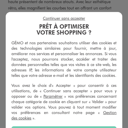
haute présentent de nombreux atouts. Avec leur esthétique
rétro, elles magnifient les courbes tout en offrant un confort
absolu.
Continuer sans accepter
PRÊT À OPTIMISER
VOTRE SHOPPING ?
UNE CULOTTE TAILLE HAUTE POUR UN
GÉMO et nos partenaires souhaitons utiliser des cookies et
EFFET VENTRE PLAT
des technologies similaires pour fournir, mettre à jour,
La culotte taille haute est bien plus qu'un simple sous-vêtement :
améliorer nos services et personnaliser les annonces. Si vous
elle sublime votre silhouette ! Avec sa ceinture au niveau du
l'acceptez, nous pourrons stocker, accéder et traiter des
nombril,
cette culotte
est particulièrement enveloppante. Elle
données personnelles telles que vos visites à ce site web, les
évite ainsi toute compression, et donc toutes marques, au
adresses IP, les informations de votre compte utilisateur
telles que votre adresse e-mail et les identifiants des cookies.
niveau du ventre, des hanches ou des poignées d’amour.
Déclinées en culotte coton taille haute ou microfibre, ce modèle
Vous avez le choix d'« Accepter » pour consentir à ces
est doux, agréable à porter et ne dénature pas vos courbes.
utilisations, de « Continuer sans accepter » pour vous y
Vous retrouverez également sur notre boutique en ligne des
opposer ou de «
Paramétrer
» vos préférences concernant
culottes gainantes taille haute qui affinent la taille et le ventre.
chaque catégorie de cookie en cliquant sur « Valider » pour
valider vos options. Vous pouvez à tout moment modifier
Des modèles minimalistes, mais aussi des modèles aux finitions
vos préférences en consultant notre page «
Gestion
travaillées avec de la dentelle. Nos culottes taille haute se
des cookies
».
déclinent dans de nombreux coloris pour s’assortir avec votre
soutien-gorge.