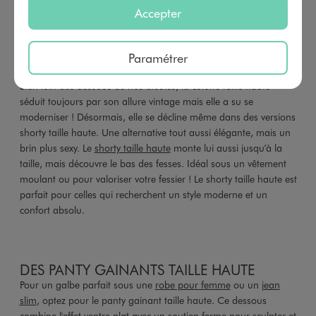
Accepter
SHORTY TAILLE HAUTE POUR UN LOOK
Paramétrer
RÉTRO ET TENDANCE
Bien loin des dessous de nos aïeules, la culotte taille haute
séduit toujours par son allure vintage mais elle a su se
moderniser ! Désormais, elle se décline même dans des versions
shorty taille haute. Une alternative tout aussi élégante, mais un
brin plus sexy. Le
shorty taille haute
monte lui aussi jusqu’à la
taille, mais découvre le bas des fesses. Idéal sous un vêtement
moulant ou pour valoriser votre fessier ! Le shorty taille haute est
parfait pour celles qui recherchent un style moderne et un
confort absolu.
DES PANTY GAINANTS TAILLE HAUTE
Pour un galbe parfait sous une
robe pour femme
ou un
jean
slim
, optez pour le panty gainant taille haute. Ce dessous
combine l'effet ventre plat avec un soutien ferme pour sculpter et