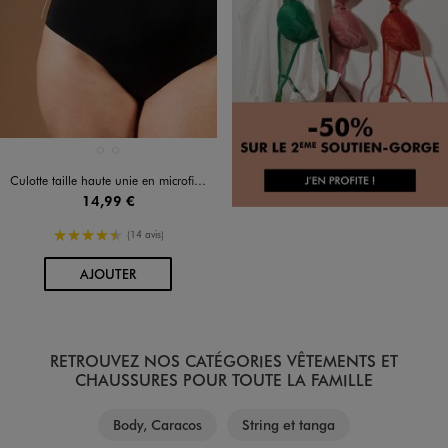
Disponible en 2 coloris
BEIGE STANDARD
NOIR STANDARD
Culotte taille haute unie en microfibre femme
14,99 €
4.5/5 de moyenne
(14 avis)
AU PANIER
AJOUTER
RETROUVEZ NOS CATÉGORIES VÊTEMENTS ET
CHAUSSURES POUR TOUTE LA FAMILLE
Body, Caracos
String et tanga