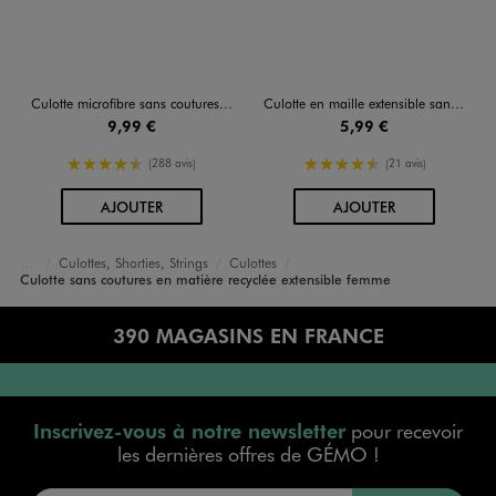
Culotte microfibre sans coutures femme (lot de 2)
Culotte en maille extensible sans coutures femme
9,99 €
5,99 €
4.5/5 de moyenne
4.5/5 de moyenne
(288 avis)
(21 avis)
AU PANIER
AU PANIER
AJOUTER
AJOUTER
Culottes, Shorties, Strings
Culottes
Accueil
Femme
Lingerie
Culotte sans coutures en matière recyclée extensible femme
390 MAGASINS EN FRANCE
Inscrivez-vous à notre newsletter
pour recevoir
les dernières offres de GÉMO !