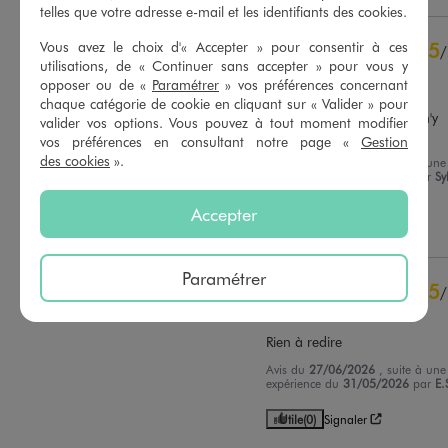
telles que votre adresse e-mail et les identifiants des cookies.
5
étoiles
7
4
étoiles
1
Vous avez le choix d'« Accepter » pour consentir à ces
5
/
3
étoiles
0
utilisations, de « Continuer sans accepter » pour vous y
Avis vérifié et récompensé
2
étoiles
0
opposer ou de «
Paramétrer
» vos préférences concernant
C'est culottes sont très 
chaque catégorie de cookie en cliquant sur « Valider » pour
1
étoile
0
conforables, dommage il n'y 
valider vos options. Vous pouvez à tout moment modifier
avait pllus de blanches
vos préférences en consultant notre page «
Gestion
Trier les avis
des cookies
».
Avis du
03/07/2026
, suite à une
expérience du
20/06/2026
par
Sy
H.
Accepter
Utile
(0)
Signaler
Paramétrer
5
/
Avis vérifié et récompensé
Rien à redire
Avis du
27/06/2026
, suite à une
expérience du
31/05/2026
par
E.
Utile
(0)
Signaler