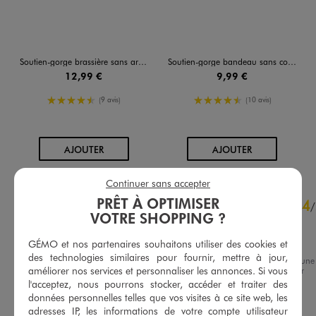
Soutien-gorge brassière sans armatures sans coutures effet seconde peau
Soutien-gorge bandeau sans coutures avec coussinets amovibles
12,99 €
9,99 €
4.5/5 de moyenne
4.5/5 de moyenne
(9 avis)
(10 avis)
AU PANIER
AU PANIER
AJOUTER
AJOUTER
Continuer sans accepter
4.9
PRÊT À OPTIMISER
4
/
5
/
VOTRE SHOPPING ?
Avis vérifié et récompensé
Agréable à porter
GÉMO et nos partenaires souhaitons utiliser des cookies et
des technologies similaires pour fournir, mettre à jour,
Avis du
01/08/2026
, suite à une
améliorer nos services et personnaliser les annonces. Si vous
expérience du
18/07/2026
par
Basé sur
8
avis soumis à un
Nathalie D.
l'acceptez, nous pourrons stocker, accéder et traiter des
contrôle
données personnelles telles que vos visites à ce site web, les
Voir tous les avis sur ce site
Utile
(0)
Signaler
adresses IP, les informations de votre compte utilisateur