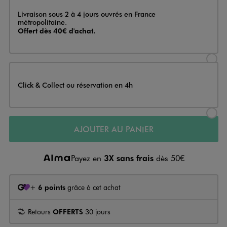
Livraison
Livraison sous 2 à 4 jours ouvrés en France
métropolitaine.
Offert dès 40€ d'achat.
Sélectionner l’option de livraison
Click & Collect ou réservation en 4h
Sélectionner l’option de livraiso
AJOUTER AU PANIER
Payez en
3X sans frais
dès 50€
+
6 points
grâce à cet achat
Retours
OFFERTS
30 jours