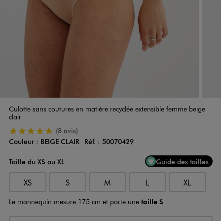
Culotte sans coutures en matière recyclée extensible femme beige
clair
5/5 de moyenne
(8 avis)
Couleur :
BEIGE CLAIR
Réf. :
50070429
Couleur
Choisissez votre Couleur
Taille du XS au XL
Guide des tailles
XS
S
M
L
XL
Le mannequin mesure 175 cm et porte une
taille S