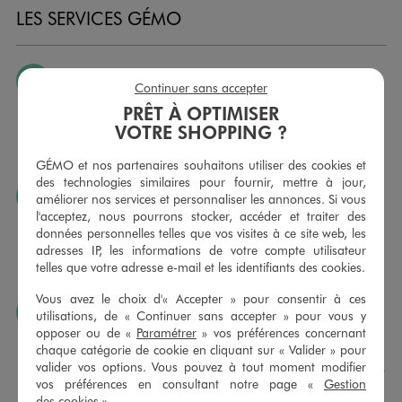
LES SERVICES GÉMO
JE PEUX CHANGER D’AVIS
Continuer sans accepter
Nous échangeons et vous proposons un avoir ou un
PRÊT À OPTIMISER
remboursement pour tout article non porté, non retouché,
VOTRE SHOPPING ?
sous 30 jours, sur simple présentation du ticket de caisse,
dans tous les magasins GÉMO.
GÉMO et nos partenaires souhaitons utiliser des cookies et
des technologies similaires pour fournir, mettre à jour,
JE PEUX FAIRE RETOUCHER MES ARTICLES
améliorer nos services et personnaliser les annonces. Si vous
l'acceptez, nous pourrons stocker, accéder et traiter des
Ourlets, ceintures… vous avez la possibilité de faire
données personnelles telles que vos visites à ce site web, les
retoucher vos articles textiles dans nos magasins. Les tarifs
adresses IP, les informations de votre compte utilisateur
sont à votre disposition sur simple demande. Voir
telles que votre adresse e-mail et les identifiants des cookies.
conditions en magasins.
Vous avez le choix d'« Accepter » pour consentir à ces
J’AIME FAIRE PLAISIR
utilisations, de « Continuer sans accepter » pour vous y
opposer ou de «
Paramétrer
» vos préférences concernant
Nous vous proposons des cartes cadeaux GÉMO d’un
chaque catégorie de cookie en cliquant sur « Valider » pour
montant au choix entre 10€ et 150€. Les cartes cadeau
valider vos options. Vous pouvez à tout moment modifier
GÉMO sont valables 1 an, utilisables en plusieurs fois, pour
vos préférences en consultant notre page «
Gestion
payer vos achats en magasin. Offrez vos cartes cadeau
des cookies
».