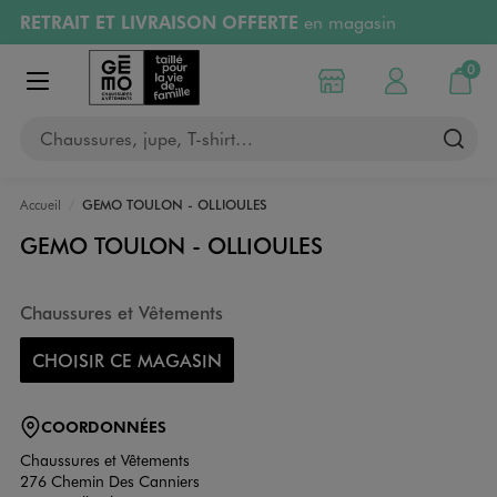
RETRAIT ET LIVRAISON OFFERTE
en magasin
Aller au contenu principal
Aller à la navigation
Retours OFFERTS
pendant 30 jours
0
Choisir mon magasin
Mon compte
Mon pa
Afficher le menu
PAYEZ EN 3x SANS FRAIS
dès 50€
Chaussures, jupe, T-shirt…
RÉSERVATION GRATUITE
4h en magasin
Accueil
GEMO TOULON - OLLIOULES
GEMO TOULON - OLLIOULES
Chaussures et Vêtements
CHOISIR CE MAGASIN
COORDONNÉES
Chaussures et Vêtements
276 Chemin Des Canniers