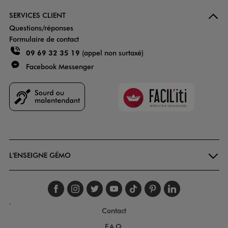
SERVICES CLIENT
Questions/réponses
Formulaire de contact
09 69 32 35 19
(appel non surtaxé)
Facebook Messenger
Faciliti
Goodays
L'ENSEIGNE GÉMO
Suivez-nous sur faceboo
Suivez-nous sur inst
Suivez-nous sur twi
Suivez-nous sur
Suivez-nous s
Suivez-nou
Suivez-
.
Contact
F.A.Q.