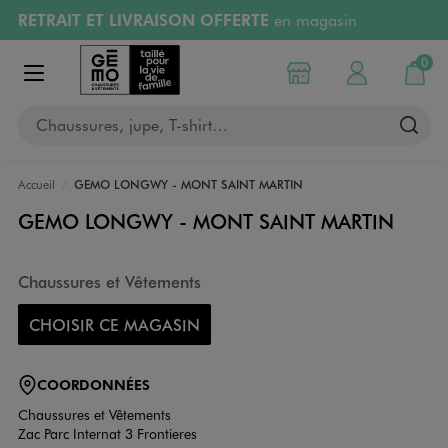
RETRAIT ET LIVRAISON OFFERTE
en magasin
Aller au contenu principal
Aller à la navigation
Retours OFFERTS
pendant 30 jours
0
Choisir mon magasin
Mon compte
Mon pa
Afficher le menu
PAYEZ EN 3x SANS FRAIS
dès 50€
Chaussures, jupe, T-shirt…
RÉSERVATION GRATUITE
4h en magasin
Accueil
GEMO LONGWY - MONT SAINT MARTIN
GEMO LONGWY - MONT SAINT MARTIN
Chaussures et Vêtements
CHOISIR CE MAGASIN
COORDONNÉES
Chaussures et Vêtements
Zac Parc Internat 3 Frontieres