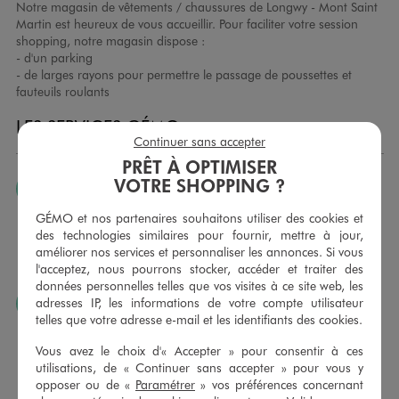
Notre magasin de vêtements / chaussures de Longwy - Mont Saint
Martin est heureux de vous accueillir. Pour faciliter votre session
shopping, notre magasin dispose :
- d'un parking
- de larges rayons pour permettre le passage de poussettes et
fauteuils roulants
LES SERVICES GÉMO
Continuer sans accepter
PRÊT À OPTIMISER
VOTRE SHOPPING ?
JE PEUX CHANGER D’AVIS
Nous échangeons et vous proposons un avoir ou un
GÉMO et nos partenaires souhaitons utiliser des cookies et
remboursement pour tout article non porté, non retouché,
des technologies similaires pour fournir, mettre à jour,
sous 30 jours, sur simple présentation du ticket de caisse,
améliorer nos services et personnaliser les annonces. Si vous
dans tous les magasins GÉMO.
l'acceptez, nous pourrons stocker, accéder et traiter des
données personnelles telles que vos visites à ce site web, les
adresses IP, les informations de votre compte utilisateur
JE PEUX FAIRE RETOUCHER MES ARTICLES
telles que votre adresse e-mail et les identifiants des cookies.
Ourlets, ceintures… vous avez la possibilité de faire
retoucher vos articles textiles dans nos magasins. Les tarifs
Vous avez le choix d'« Accepter » pour consentir à ces
sont à votre disposition sur simple demande. Voir
utilisations, de « Continuer sans accepter » pour vous y
conditions en magasins.
opposer ou de «
Paramétrer
» vos préférences concernant