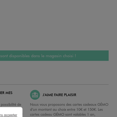
 sont disponibles dans le magasin choisi !
HER MES
J’AIME FAIRE PLAISIR
possibilité de
Nous vous proposons des cartes cadeaux GÉMO
es dans nos
d’un montant au choix entre 10€ et 150€. Les
disposition sur
cartes cadeau GÉMO sont valables 1 an,
ns accepter