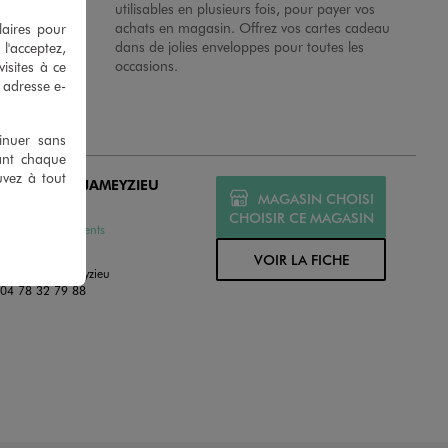
 en magasins.
utilisables en plusieurs fois, pour payer vos
achats en magasin. Offrez vos cartes cadeau
laires pour
dans de jolies enveloppes pour toutes les
 l'acceptez,
occasions.
isites à ce
e adresse e-
tinuer sans
ant chaque
uvez à tout
O TIGNIEU JAMEYZIEU
MAGASIN CHOISI
ERT
CHOISIR CE MAGASIN
ssures et Vêtements
ue Du Bochet
VOIR LA FICHE
0 Tignieu Jameyzieu
:
04 78 32 79 88