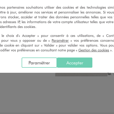
n du ticket de caisse, dans tous les
simple demande. Voir conditions
 GÉMO.
s partenaires souhaitons utiliser des cookies et des technologies simi
ttre à jour, améliorer nos services et personnaliser les annonces. Si vous
ons stocker, accéder et traiter des données personnelles telles que vos v
es adresses IP, les informations de votre compte utilisateur telles que votr
 identifiants des cookies.
le choix d'« Accepter » pour consentir à ces utilisations, de « Con
» pour vous y opposer ou de «
Paramétrer
» vos préférences concern
de cookie en cliquant sur « Valider » pour valider vos options. Vous po
Distance :
GEM
19.8 Km
ifier vos préférences en consultant notre page «
Gestion des cookies
».
MAGASIN CHOISI
OUV
CHOISIR CE MAGASIN
Chau
Paramétrer
Accepter
20 R
VOIR LA FICHE
3823
Tél. 