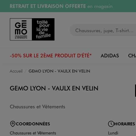
RETRAIT ET LIVRAISON OFFERTE
en magasin
Aller au contenu principal
Aller à la navigation
Retours OFFERTS
pendant 30 jours
Votre recherche
PAYEZ EN 3x SANS FRAIS
dès 50€
RÉSERVATION GRATUITE
4h en magasin
-50% SUR LE 2ÈME PRODUIT D'ÉTÉ*
ADIDAS
CH
Accueil
GEMO LYON - VAULX EN VELIN
GEMO LYON - VAULX EN VELIN
Chaussures et Vêtements
COORDONNÉES
HORAIRES
Chaussures et Vêtements
Lundi