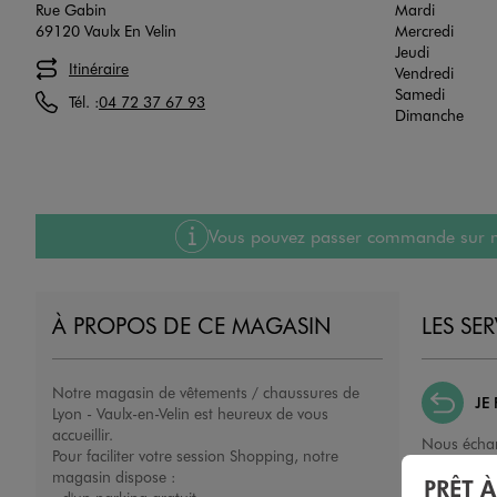
Rue Gabin
Mardi
69120 Vaulx En Velin
Mercredi
Jeudi
Itinéraire
Vendredi
Samedi
Tél. :
04 72 37 67 93
Dimanche
Vous pouvez passer commande sur notre
À PROPOS DE CE MAGASIN
LES SE
Notre magasin de vêtements / chaussures de
JE
Lyon - Vaulx-en-Velin est heureux de vous
accueillir.
Nous échan
Pour faciliter votre session Shopping, notre
ou un remb
magasin dispose :
PRÊT 
porté, non 