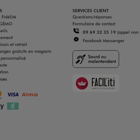
S
SERVICES CLIENT
Fidélité
Questions/réponses
u GÉMO
Formulaire de contact
eils
09 69 32 35 19
(appel non 
iement
Facebook Messenger
son et retrait
anges gratuits en magasin
s personnalisé
ecte
ation
Faciliti
ices
Goodays