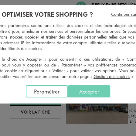
JE PEUX FAIRE RETOUC
 PEUX CHANGER D’AVIS
ARTICLES
À OPTIMISER VOTRE SHOPPING ?
Continuer sa
geons et vous proposons un avoir
Ourlets, ceintures… vous avez la 
oursement pour tout article non
faire retoucher vos articles textil
s partenaires souhaitons utiliser des cookies et des technologies simi
retouché, sous 30 jours, sur simple
magasins. Les tarifs sont à votre 
ttre à jour, améliorer nos services et personnaliser les annonces. Si vous
n du ticket de caisse, dans tous les
simple demande. Voir conditions
ons stocker, accéder et traiter des données personnelles telles que vos v
 GÉMO.
es adresses IP, les informations de votre compte utilisateur telles que votr
 identifiants des cookies.
le choix d'« Accepter » pour consentir à ces utilisations, de « Con
» pour vous y opposer ou de «
Paramétrer
» vos préférences concern
de cookie en cliquant sur « Valider » pour valider vos options. Vous po
ifier vos préférences en consultant notre page «
Gestion des cookies
».
Distance :
GE
50.8 Km
Paramétrer
Accepter
MAGASIN CHOISI
OUV
CHOISIR CE MAGASIN
Chau
12 A
VOIR LA FICHE
574
Tél. 