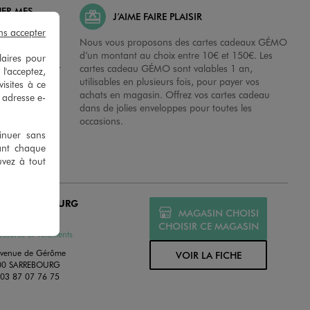
HER MES
J’AIME FAIRE PLAISIR
ns accepter
possibilité de
Nous vous proposons des cartes cadeaux GÉMO
es dans nos
d’un montant au choix entre 10€ et 150€. Les
laires pour
disposition sur
cartes cadeau GÉMO sont valables 1 an,
 l'acceptez,
 en magasins.
utilisables en plusieurs fois, pour payer vos
isites à ce
achats en magasin. Offrez vos cartes cadeau
e adresse e-
dans de jolies enveloppes pour toutes les
occasions.
tinuer sans
ant chaque
uvez à tout
MO SARREBOURG
MAGASIN CHOISI
ERT
CHOISIR CE MAGASIN
ssures et Vêtements
venue de Gérôme
VOIR LA FICHE
00 SARREBOURG
:
03 87 07 76 75