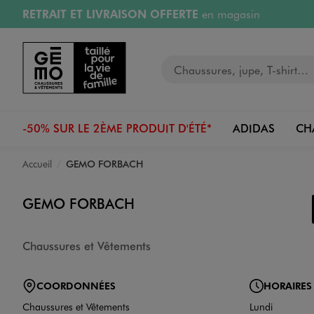
RETRAIT ET LIVRAISON OFFERTE
en magasin
Aller au contenu principal
Aller à la navigation
Retours OFFERTS
pendant 30 jours
Votre recherche
PAYEZ EN 3x SANS FRAIS
dès 50€
RÉSERVATION GRATUITE
4h en magasin
-50% SUR LE 2ÈME PRODUIT D'ÉTÉ*
ADIDAS
CH
Accueil
GEMO FORBACH
GEMO FORBACH
Chaussures et Vêtements
COORDONNÉES
HORAIRES
Chaussures et Vêtements
Lundi