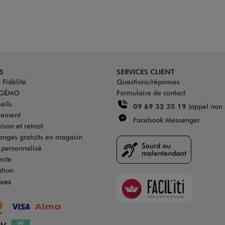
S
SERVICES CLIENT
Fidélité
Questions/réponses
u GÉMO
Formulaire de contact
eils
09 69 32 35 19
(appel non 
iement
Facebook Messenger
son et retrait
anges gratuits en magasin
s personnalisé
ecte
ation
Faciliti
ices
Goodays