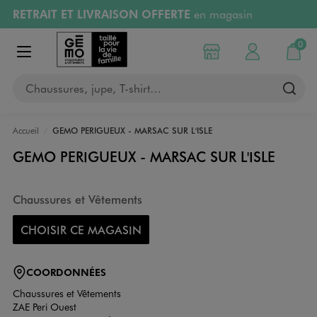
RETRAIT ET LIVRAISON OFFERTE
en magasin
Aller au contenu principal
Aller à la navigation
Retours OFFERTS
pendant 30 jours
0
Choisir mon magasin
Mon compte
Mon pa
Afficher le menu
PAYEZ EN 3x SANS FRAIS
dès 50€
Chaussures, jupe, T-shirt…
RÉSERVATION GRATUITE
4h en magasin
Accueil
GEMO PERIGUEUX - MARSAC SUR L'ISLE
GEMO PERIGUEUX - MARSAC SUR L'ISLE
Chaussures et Vêtements
CHOISIR CE MAGASIN
COORDONNÉES
Chaussures et Vêtements
ZAE Peri Ouest