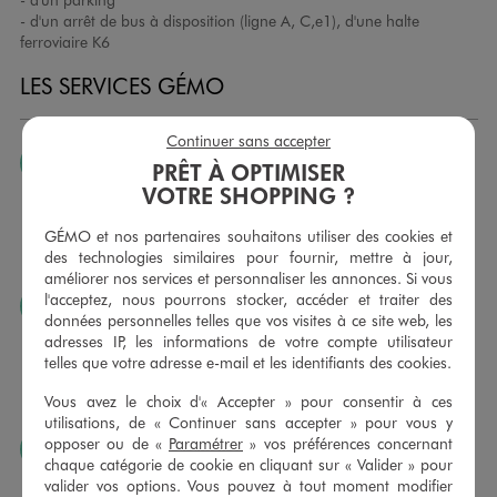
- d'un arrêt de bus à disposition (ligne A, C,e1), d'une halte
ferroviaire K6
LES SERVICES GÉMO
Continuer sans accepter
JE PEUX CHANGER D’AVIS
PRÊT À OPTIMISER
VOTRE SHOPPING ?
Nous échangeons et vous proposons un avoir ou un
remboursement pour tout article non porté, non retouché,
GÉMO et nos partenaires souhaitons utiliser des cookies et
sous 30 jours, sur simple présentation du ticket de caisse,
des technologies similaires pour fournir, mettre à jour,
dans tous les magasins GÉMO.
améliorer nos services et personnaliser les annonces. Si vous
l'acceptez, nous pourrons stocker, accéder et traiter des
JE PEUX FAIRE RETOUCHER MES ARTICLES
données personnelles telles que vos visites à ce site web, les
Ourlets, ceintures… vous avez la possibilité de faire
adresses IP, les informations de votre compte utilisateur
retoucher vos articles textiles dans nos magasins. Les tarifs
telles que votre adresse e-mail et les identifiants des cookies.
sont à votre disposition sur simple demande. Voir
Vous avez le choix d'« Accepter » pour consentir à ces
conditions en magasins.
utilisations, de « Continuer sans accepter » pour vous y
opposer ou de «
Paramétrer
» vos préférences concernant
J’AIME FAIRE PLAISIR
chaque catégorie de cookie en cliquant sur « Valider » pour
Nous vous proposons des cartes cadeaux GÉMO d’un
valider vos options. Vous pouvez à tout moment modifier