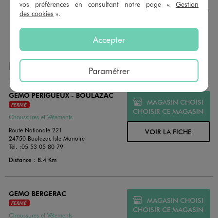
montant au choix entre 10€ et 150€. Les cartes cadeau
vos préférences en consultant notre page «
Gestion
GÉMO sont valables 1 an, utilisables en plusieurs fois, pour
des cookies
».
payer vos achats en magasin. Offrez vos cartes cadeau
dans de jolies enveloppes pour toutes les occasions.
Accepter
NOS AUTRES MAGASINS
Paramétrer
GEMO PERIGUEUX - BOULAZAC
MAGASIN CHOISI
FERMÉ
CHOISIR CE MAGASIN
Chaussures et Vêtements
Route Nationale 221
VOIR LA FICHE
24750 Boulazac Isle Manoire
Tél. :
05 53 05 80 79
Distance : 8.4 Km
GEMO BERGERAC
MAGASIN CHOISI
FERMÉ
CHOISIR CE MAGASIN
Chaussures et Vêtements