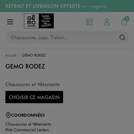
RETRAIT ET LIVRAISON OFFERTE
en magasin
Aller au contenu principal
Aller à la navigation
Retours OFFERTS
pendant 30 jours
0
Choisir mon magasin
Mon compte
Mon pa
Afficher le menu
PAYEZ EN 3x SANS FRAIS
dès 50€
Chaussures, jupe, T-shirt…
RÉSERVATION GRATUITE
4h en magasin
Accueil
GEMO RODEZ
GEMO RODEZ
Chaussures et Vêtements
CHOISIR CE MAGASIN
COORDONNÉES
Chaussures et Vêtements
Pole Commercial Leclerc