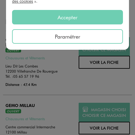
des cookies
».
Accepter
NOS AUTRES MAGASINS
Paramétrer
GEMO VILLEFRANCHE DE
MAGASIN CHOISI
ROUERGUE
CHOISIR CE MAGASIN
OUVERT
Chaussures et Vêtements
VOIR LA FICHE
Lieu Dit Les Combes
12200 Villefranche De Rouergue
Tél. :
05 65 57 19 96
Distance : 47.4 Km
GEMO MILLAU
MAGASIN CHOISI
OUVERT
CHOISIR CE MAGASIN
Chaussures et Vêtements
Centre commercial Intermarche
VOIR LA FICHE
12100 Millau