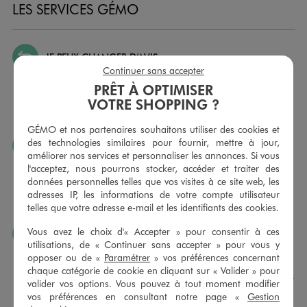
LES SERVICES GÉMO
JE PEUX CHANGER D’AVIS
Continuer sans accepter
Nous échangeons et vous proposons un avoir ou un
PRÊT À OPTIMISER
remboursement pour tout article non porté, non retouché,
VOTRE SHOPPING ?
sous 30 jours, sur simple présentation du ticket de caisse,
dans tous les magasins GÉMO.
GÉMO et nos partenaires souhaitons utiliser des cookies et
des technologies similaires pour fournir, mettre à jour,
JE PEUX FAIRE RETOUCHER MES ARTICLES
améliorer nos services et personnaliser les annonces. Si vous
Ourlets, ceintures… vous avez la possibilité de faire
l'acceptez, nous pourrons stocker, accéder et traiter des
retoucher vos articles textiles dans nos magasins. Les tarifs
données personnelles telles que vos visites à ce site web, les
sont à votre disposition sur simple demande. Voir
adresses IP, les informations de votre compte utilisateur
conditions en magasins.
telles que votre adresse e-mail et les identifiants des cookies.
Vous avez le choix d'« Accepter » pour consentir à ces
J’AIME FAIRE PLAISIR
utilisations, de « Continuer sans accepter » pour vous y
Nous vous proposons des cartes cadeaux GÉMO d’un
opposer ou de «
Paramétrer
» vos préférences concernant
montant au choix entre 10€ et 150€. Les cartes cadeau
chaque catégorie de cookie en cliquant sur « Valider » pour
GÉMO sont valables 1 an, utilisables en plusieurs fois, pour
valider vos options. Vous pouvez à tout moment modifier
payer vos achats en magasin. Offrez vos cartes cadeau
vos préférences en consultant notre page «
Gestion
dans de jolies enveloppes pour toutes les occasions.