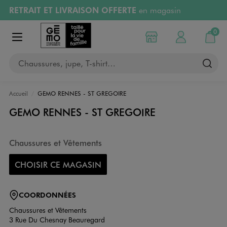
RETRAIT ET LIVRAISON OFFERTE
en magasin
Aller au contenu principal
Aller à la navigation
Retours OFFERTS
pendant 30 jours
0
Choisir mon magasin
Mon compte
Mon pa
Afficher le menu
PAYEZ EN 3x SANS FRAIS
dès 50€
Chaussures, jupe, T-shirt…
RÉSERVATION GRATUITE
4h en magasin
Accueil
GEMO RENNES - ST GREGOIRE
GEMO RENNES - ST GREGOIRE
Chaussures et Vêtements
CHOISIR CE MAGASIN
COORDONNÉES
Chaussures et Vêtements
3 Rue Du Chesnay Beauregard