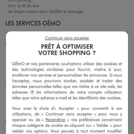
- d'un arrêt de bus
- de larges rayons pour faciliter le passage
LES SERVICES GÉMO
Continuer sans accepter
JE PEUX CHANGER D’AVIS
PRÊT À OPTIMISER
VOTRE SHOPPING ?
Nous échangeons et vous proposons un avoir ou un
remboursement pour tout article non porté, non retouché,
GÉMO et nos partenaires souhaitons utiliser des cookies et
sous 30 jours, sur simple présentation du ticket de caisse,
des technologies similaires pour fournir, mettre à jour,
dans tous les magasins GÉMO.
améliorer nos services et personnaliser les annonces. Si vous
l'acceptez, nous pourrons stocker, accéder et traiter des
JE PEUX FAIRE RETOUCHER MES ARTICLES
données personnelles telles que vos visites à ce site web, les
Ourlets, ceintures… vous avez la possibilité de faire
adresses IP, les informations de votre compte utilisateur
retoucher vos articles textiles dans nos magasins. Les tarifs
telles que votre adresse e-mail et les identifiants des cookies.
sont à votre disposition sur simple demande. Voir
Vous avez le choix d'« Accepter » pour consentir à ces
conditions en magasins.
utilisations, de « Continuer sans accepter » pour vous y
opposer ou de «
Paramétrer
» vos préférences concernant
J’AIME FAIRE PLAISIR
chaque catégorie de cookie en cliquant sur « Valider » pour
Nous vous proposons des cartes cadeaux GÉMO d’un
valider vos options. Vous pouvez à tout moment modifier