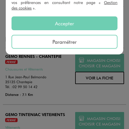
montant au choix entre 10€ et 150€. Les cartes cadeau
vos préférences en consultant notre page «
Gestion
GÉMO sont valables 1 an, utilisables en plusieurs fois, pour
des cookies
».
payer vos achats en magasin. Offrez vos cartes cadeau
dans de jolies enveloppes pour toutes les occasions.
Accepter
NOS AUTRES MAGASINS
Paramétrer
GEMO RENNES - CHANTEPIE
MAGASIN CHOISI
FERMÉ
CHOISIR CE MAGASIN
Chaussures et Vêtements
1 Rue Jean-Paul Belmondo
VOIR LA FICHE
35135 Chantepie
Tél. :
02 99 50 14 42
Distance : 7.1 Km
GEMO TINTENIAC VETEMENTS
MAGASIN CHOISI
FERMÉ
CHOISIR CE MAGASIN
Vêtements