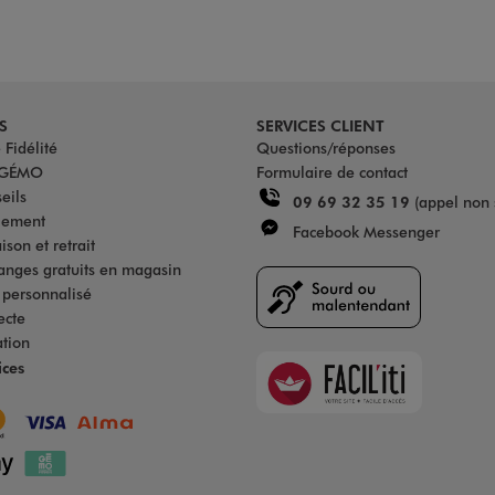
S
SERVICES CLIENT
Fidélité
Questions/réponses
u GÉMO
Formulaire de contact
eils
09 69 32 35 19
(appel non 
iement
Facebook Messenger
son et retrait
anges gratuits en magasin
s personnalisé
ecte
ation
Faciliti
ices
Goodays