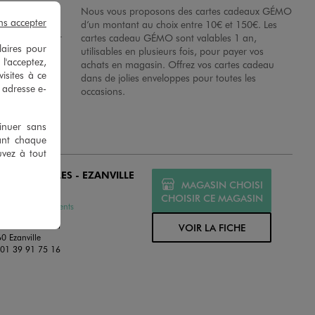
possibilité de
Nous vous proposons des cartes cadeaux GÉMO
ns accepter
es dans nos
d’un montant au choix entre 10€ et 150€. Les
disposition sur
cartes cadeau GÉMO sont valables 1 an,
laires pour
 en magasins.
utilisables en plusieurs fois, pour payer vos
 l'acceptez,
achats en magasin. Offrez vos cartes cadeau
isites à ce
dans de jolies enveloppes pour toutes les
e adresse e-
occasions.
tinuer sans
ant chaque
uvez à tout
O MOISSELLES - EZANVILLE
MAGASIN CHOISI
MÉ
CHOISIR CE MAGASIN
ssures et Vêtements
ue Jean Rostand
VOIR LA FICHE
0 Ezanville
:
01 39 91 75 16