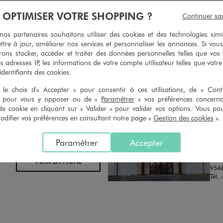
geons et vous proposons un avoir
Ourlets, ceintures… vous avez la 
À OPTIMISER VOTRE SHOPPING ?
Continuer sa
oursement pour tout article non
faire retoucher vos articles textil
retouché, sous 30 jours, sur simple
magasins. Les tarifs sont à votre 
s partenaires souhaitons utiliser des cookies et des technologies simi
n du ticket de caisse, dans tous les
simple demande. Voir conditions
ttre à jour, améliorer nos services et personnaliser les annonces. Si vous
 GÉMO.
ons stocker, accéder et traiter des données personnelles telles que vos v
es adresses IP, les informations de votre compte utilisateur telles que votr
 identifiants des cookies.
le choix d'« Accepter » pour consentir à ces utilisations, de « Con
» pour vous y opposer ou de «
Paramétrer
» vos préférences concern
de cookie en cliquant sur « Valider » pour valider vos options. Vous po
ifier vos préférences en consultant notre page «
Gestion des cookies
».
Distance :
GEM
23.7 Km
MAGASIN CHOISI
FER
CHOISIR CE MAGASIN
Paramétrer
Accepter
Chau
14 R
VOIR LA FICHE
9546
Tél. 