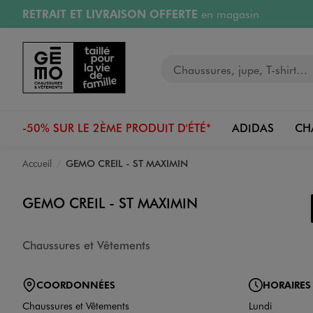
RETRAIT ET LIVRAISON OFFERTE
en magasin
Aller au contenu principal
Aller à la navigation
Retours OFFERTS
pendant 30 jours
Votre recherche
PAYEZ EN 3x SANS FRAIS
dès 50€
RÉSERVATION GRATUITE
4h en magasin
-50% SUR LE 2ÈME PRODUIT D'ÉTÉ*
ADIDAS
CH
Accueil
GEMO CREIL - ST MAXIMIN
GEMO CREIL - ST MAXIMIN
Chaussures et Vêtements
COORDONNÉES
HORAIRES
Chaussures et Vêtements
Lundi