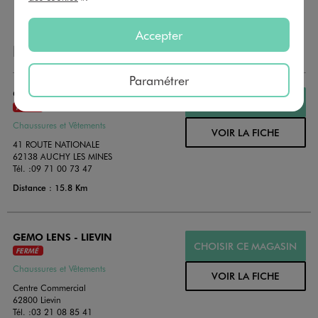
Accepter
NOS AUTRES MAGASINS
Paramétrer
GEMO AUCHY LES MINES
CHOISIR CE MAGASIN
FERMÉ
Chaussures et Vêtements
VOIR LA FICHE
41 ROUTE NATIONALE
62138 AUCHY LES MINES
Tél. :
09 71 00 73 47
Distance : 15.8 Km
GEMO LENS - LIEVIN
CHOISIR CE MAGASIN
FERMÉ
Chaussures et Vêtements
VOIR LA FICHE
Centre Commercial
62800 Lievin
Tél. :
03 21 08 85 41