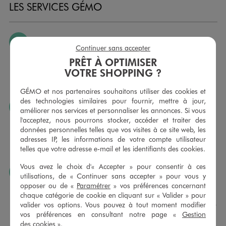
LES SERVICES GÉMO
JE PEUX CHANGER D’AVIS
Continuer sans accepter
Nous échangeons et vous proposons un avoir ou un
PRÊT À OPTIMISER
remboursement pour tout article non porté, non retouché,
VOTRE SHOPPING ?
sous 30 jours, sur simple présentation du ticket de caisse,
dans tous les magasins GÉMO.
GÉMO et nos partenaires souhaitons utiliser des cookies et
des technologies similaires pour fournir, mettre à jour,
JE PEUX FAIRE RETOUCHER MES ARTICLES
améliorer nos services et personnaliser les annonces. Si vous
l'acceptez, nous pourrons stocker, accéder et traiter des
Ourlets, ceintures… vous avez la possibilité de faire
données personnelles telles que vos visites à ce site web, les
retoucher vos articles textiles dans nos magasins. Les tarifs
adresses IP, les informations de votre compte utilisateur
sont à votre disposition sur simple demande. Voir
telles que votre adresse e-mail et les identifiants des cookies.
conditions en magasins.
Vous avez le choix d'« Accepter » pour consentir à ces
J’AIME FAIRE PLAISIR
utilisations, de « Continuer sans accepter » pour vous y
opposer ou de «
Paramétrer
» vos préférences concernant
Nous vous proposons des cartes cadeaux GÉMO d’un
chaque catégorie de cookie en cliquant sur « Valider » pour
montant au choix entre 10€ et 150€. Les cartes cadeau
valider vos options. Vous pouvez à tout moment modifier
GÉMO sont valables 1 an, utilisables en plusieurs fois, pour
vos préférences en consultant notre page «
Gestion
payer vos achats en magasin. Offrez vos cartes cadeau
des cookies
».
dans de jolies enveloppes pour toutes les occasions.