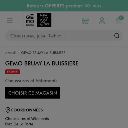
Retours OFFERTS
pendant 30 jours
Aller au contenu principal
Aller à la navigation
PAYEZ EN 3x SANS FRAIS
dès 50€
RÉSERVATION GRATUITE
4h en magasin
0
Choisir mon magasin
Mon compte
Mon pa
RETRAIT ET LIVRAISON OFFERTE
en magasin
Afficher le menu
Chaussures, jupe, T-shirt…
Accueil
GEMO BRUAY LA BUISSIERE
GEMO BRUAY LA BUISSIERE
FERMÉ
Chaussures et Vêtements
CHOISIR CE MAGASIN
COORDONNÉES
Chaussures et Vêtements
Parc De La Porte