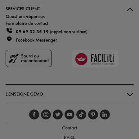
SERVICES CLIENT
Questions/réponses
Formulaire de contact
09 69 32 35 19
(appel non surtaxé)
Facebook Messenger
Faciliti
Goodays
L'ENSEIGNE GÉMO
Suivez-nous sur faceboo
Suivez-nous sur inst
Suivez-nous sur twi
Suivez-nous sur
Suivez-nous s
Suivez-nou
Suivez-
.
Contact
F.A.Q.