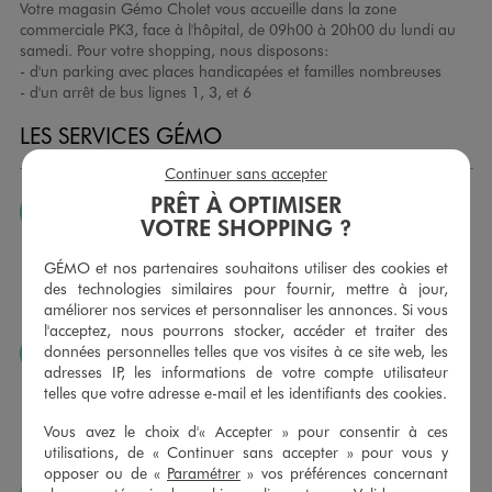
Votre magasin Gémo Cholet vous accueille dans la zone
commerciale PK3, face à l'hôpital, de 09h00 à 20h00 du lundi au
samedi. Pour votre shopping, nous disposons:
- d'un parking avec places handicapées et familles nombreuses
- d'un arrêt de bus lignes 1, 3, et 6
LES SERVICES GÉMO
Continuer sans accepter
PRÊT À OPTIMISER
JE PEUX CHANGER D’AVIS
VOTRE SHOPPING ?
Nous échangeons et vous proposons un avoir ou un
remboursement pour tout article non porté, non retouché,
GÉMO et nos partenaires souhaitons utiliser des cookies et
sous 30 jours, sur simple présentation du ticket de caisse,
des technologies similaires pour fournir, mettre à jour,
dans tous les magasins GÉMO.
améliorer nos services et personnaliser les annonces. Si vous
l'acceptez, nous pourrons stocker, accéder et traiter des
données personnelles telles que vos visites à ce site web, les
JE PEUX FAIRE RETOUCHER MES ARTICLES
adresses IP, les informations de votre compte utilisateur
Ourlets, ceintures… vous avez la possibilité de faire
telles que votre adresse e-mail et les identifiants des cookies.
retoucher vos articles textiles dans nos magasins. Les tarifs
sont à votre disposition sur simple demande. Voir
Vous avez le choix d'« Accepter » pour consentir à ces
conditions en magasins.
utilisations, de « Continuer sans accepter » pour vous y
opposer ou de «
Paramétrer
» vos préférences concernant