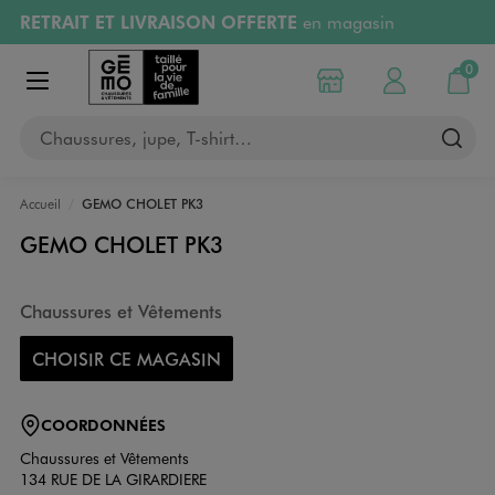
RETRAIT ET LIVRAISON OFFERTE
en magasin
Aller au contenu principal
Aller à la navigation
Retours OFFERTS
pendant 30 jours
0
Choisir mon magasin
Mon compte
Mon pa
Afficher le menu
PAYEZ EN 3x SANS FRAIS
dès 50€
Chaussures, jupe, T-shirt…
RÉSERVATION GRATUITE
4h en magasin
Accueil
GEMO CHOLET PK3
GEMO CHOLET PK3
Chaussures et Vêtements
CHOISIR CE MAGASIN
COORDONNÉES
Chaussures et Vêtements
134 RUE DE LA GIRARDIERE