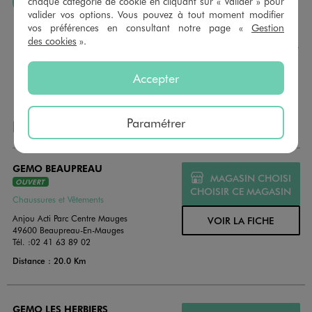
chaque catégorie de cookie en cliquant sur « Valider » pour
J’AIME FAIRE PLAISIR
valider vos options. Vous pouvez à tout moment modifier
Nous vous proposons des cartes cadeaux GÉMO d’un
vos préférences en consultant notre page «
Gestion
montant au choix entre 10€ et 150€. Les cartes cadeau
des cookies
».
GÉMO sont valables 1 an, utilisables en plusieurs fois, pour
payer vos achats en magasin. Offrez vos cartes cadeau
dans de jolies enveloppes pour toutes les occasions.
Accepter
Paramétrer
NOS AUTRES MAGASINS
GEMO BEAUPREAU
MAGASIN CHOISI
OUVERT
CHOISIR CE MAGASIN
Chaussures et Vêtements
Anjou Acti Parc Centre Mauges
VOIR LA FICHE
49600 Beaupreau-En-Mauges
Tél. :
02 41 63 89 02
Distance : 20.0 Km
GEMO LES HERBIERS