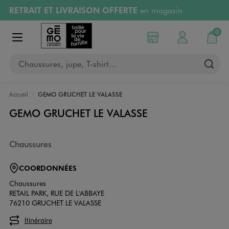
RETRAIT ET LIVRAISON OFFERTE
en magasin
Aller au contenu principal
Aller à la navigation
Retours OFFERTS
pendant 30 jours
0
Choisir mon magasin
Mon compte
Mon pa
Afficher le menu
PAYEZ EN 3x SANS FRAIS
dès 50€
Chaussures, jupe, T-shirt…
RÉSERVATION GRATUITE
4h en magasin
Accueil
GEMO GRUCHET LE VALASSE
GEMO GRUCHET LE VALASSE
Chaussures
COORDONNÉES
Chaussures
RETAIL PARK, RUE DE L'ABBAYE
76210 GRUCHET LE VALASSE
Itinéraire