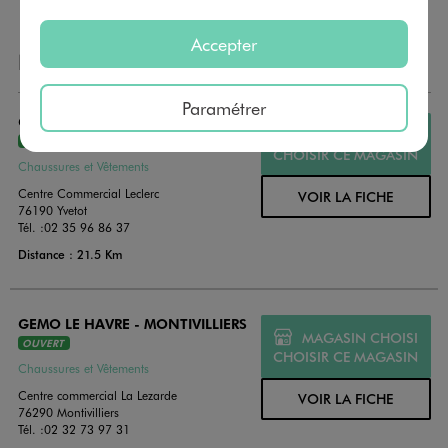
Accepter
NOS AUTRES MAGASINS
Paramétrer
GEMO YVETOT
MAGASIN CHOISI
OUVERT
CHOISIR CE MAGASIN
Chaussures et Vêtements
Centre Commercial Leclerc
VOIR LA FICHE
76190 Yvetot
Tél. :
02 35 96 86 37
Distance : 21.5 Km
GEMO LE HAVRE - MONTIVILLIERS
MAGASIN CHOISI
OUVERT
CHOISIR CE MAGASIN
Chaussures et Vêtements
Centre commercial La Lezarde
VOIR LA FICHE
76290 Montivilliers
Tél. :
02 32 73 97 31