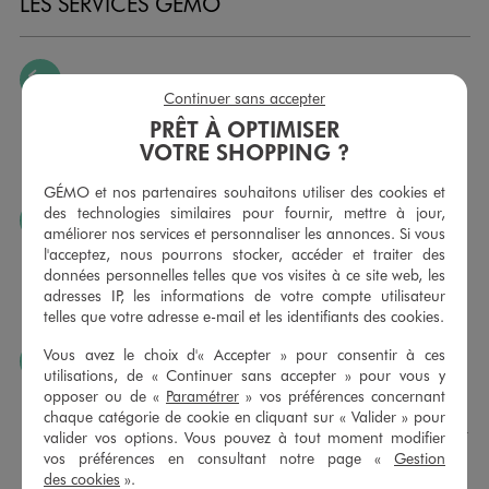
LES SERVICES GÉMO
JE PEUX CHANGER D’AVIS
Continuer sans accepter
Nous échangeons et vous proposons un avoir ou un
PRÊT À OPTIMISER
remboursement pour tout article non porté, non retouché,
VOTRE SHOPPING ?
sous 30 jours, sur simple présentation du ticket de caisse,
dans tous les magasins GÉMO.
GÉMO et nos partenaires souhaitons utiliser des cookies et
des technologies similaires pour fournir, mettre à jour,
JE PEUX FAIRE RETOUCHER MES ARTICLES
améliorer nos services et personnaliser les annonces. Si vous
Ourlets, ceintures… vous avez la possibilité de faire
l'acceptez, nous pourrons stocker, accéder et traiter des
retoucher vos articles textiles dans nos magasins. Les tarifs
données personnelles telles que vos visites à ce site web, les
sont à votre disposition sur simple demande. Voir
adresses IP, les informations de votre compte utilisateur
conditions en magasins.
telles que votre adresse e-mail et les identifiants des cookies.
Vous avez le choix d'« Accepter » pour consentir à ces
J’AIME FAIRE PLAISIR
utilisations, de « Continuer sans accepter » pour vous y
Nous vous proposons des cartes cadeaux GÉMO d’un
opposer ou de «
Paramétrer
» vos préférences concernant
montant au choix entre 10€ et 150€. Les cartes cadeau
chaque catégorie de cookie en cliquant sur « Valider » pour
GÉMO sont valables 1 an, utilisables en plusieurs fois, pour
valider vos options. Vous pouvez à tout moment modifier
payer vos achats en magasin. Offrez vos cartes cadeau
vos préférences en consultant notre page «
Gestion
dans de jolies enveloppes pour toutes les occasions.
des cookies
».