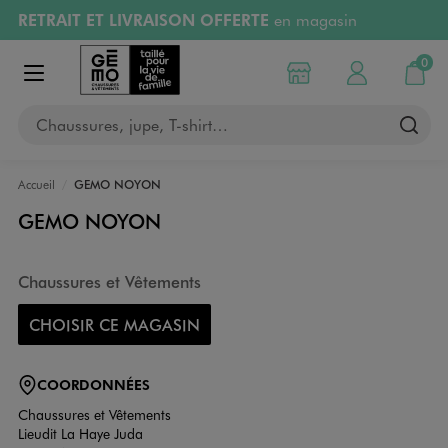
RETRAIT ET LIVRAISON OFFERTE
en magasin
Aller au contenu principal
Aller à la navigation
Retours OFFERTS
pendant 30 jours
0
Choisir mon magasin
Mon compte
Mon pa
Afficher le menu
PAYEZ EN 3x SANS FRAIS
dès 50€
Chaussures, jupe, T-shirt…
RÉSERVATION GRATUITE
4h en magasin
Accueil
GEMO NOYON
GEMO NOYON
Chaussures et Vêtements
CHOISIR CE MAGASIN
COORDONNÉES
Chaussures et Vêtements
Lieudit La Haye Juda