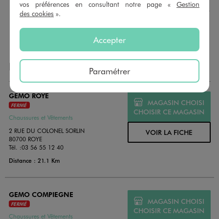
montant au choix entre 10€ et 150€. Les cartes cadeau
vos préférences en consultant notre page «
Gestion
GÉMO sont valables 1 an, utilisables en plusieurs fois, pour
des cookies
».
payer vos achats en magasin. Offrez vos cartes cadeau
dans de jolies enveloppes pour toutes les occasions.
Accepter
NOS AUTRES MAGASINS
Paramétrer
GEMO ROYE
MAGASIN CHOISI
FERMÉ
CHOISIR CE MAGASIN
Chaussures et Vêtements
2 RUE DU COLONEL SORLIN
VOIR LA FICHE
80700 ROYE
Tél. :
03 56 55 12 40
Distance : 21.1 Km
GEMO COMPIEGNE
MAGASIN CHOISI
FERMÉ
CHOISIR CE MAGASIN
Chaussures et Vêtements