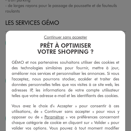
- de larges rayons pour le passage de poussette et de fauteuils
roulants
LES SERVICES GÉMO
Continuer sans accepter
JE PEUX CHANGER D’AVIS
PRÊT À OPTIMISER
VOTRE SHOPPING ?
Nous échangeons et vous proposons un avoir ou un
remboursement pour tout article non porté, non retouché,
GÉMO et nos partenaires souhaitons utiliser des cookies et
sous 30 jours, sur simple présentation du ticket de caisse,
des technologies similaires pour fournir, mettre à jour,
dans tous les magasins GÉMO.
améliorer nos services et personnaliser les annonces. Si vous
l'acceptez, nous pourrons stocker, accéder et traiter des
JE PEUX FAIRE RETOUCHER MES ARTICLES
données personnelles telles que vos visites à ce site web, les
Ourlets, ceintures… vous avez la possibilité de faire
adresses IP, les informations de votre compte utilisateur
retoucher vos articles textiles dans nos magasins. Les tarifs
telles que votre adresse e-mail et les identifiants des cookies.
sont à votre disposition sur simple demande. Voir
Vous avez le choix d'« Accepter » pour consentir à ces
conditions en magasins.
utilisations, de « Continuer sans accepter » pour vous y
opposer ou de «
Paramétrer
» vos préférences concernant
J’AIME FAIRE PLAISIR
chaque catégorie de cookie en cliquant sur « Valider » pour
Nous vous proposons des cartes cadeaux GÉMO d’un
valider vos options. Vous pouvez à tout moment modifier