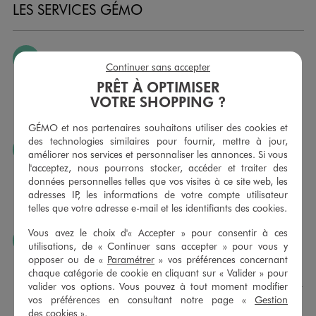
LES SERVICES GÉMO
JE PEUX CHANGER D’AVIS
Continuer sans accepter
Nous échangeons et vous proposons un avoir ou un
PRÊT À OPTIMISER
remboursement pour tout article non porté, non retouché,
VOTRE SHOPPING ?
sous 30 jours, sur simple présentation du ticket de caisse,
dans tous les magasins GÉMO.
GÉMO et nos partenaires souhaitons utiliser des cookies et
des technologies similaires pour fournir, mettre à jour,
JE PEUX FAIRE RETOUCHER MES ARTICLES
améliorer nos services et personnaliser les annonces. Si vous
l'acceptez, nous pourrons stocker, accéder et traiter des
Ourlets, ceintures… vous avez la possibilité de faire
données personnelles telles que vos visites à ce site web, les
retoucher vos articles textiles dans nos magasins. Les tarifs
adresses IP, les informations de votre compte utilisateur
sont à votre disposition sur simple demande. Voir
telles que votre adresse e-mail et les identifiants des cookies.
conditions en magasins.
Vous avez le choix d'« Accepter » pour consentir à ces
J’AIME FAIRE PLAISIR
utilisations, de « Continuer sans accepter » pour vous y
opposer ou de «
Paramétrer
» vos préférences concernant
Nous vous proposons des cartes cadeaux GÉMO d’un
chaque catégorie de cookie en cliquant sur « Valider » pour
montant au choix entre 10€ et 150€. Les cartes cadeau
valider vos options. Vous pouvez à tout moment modifier
GÉMO sont valables 1 an, utilisables en plusieurs fois, pour
vos préférences en consultant notre page «
Gestion
payer vos achats en magasin. Offrez vos cartes cadeau
des cookies
».
dans de jolies enveloppes pour toutes les occasions.