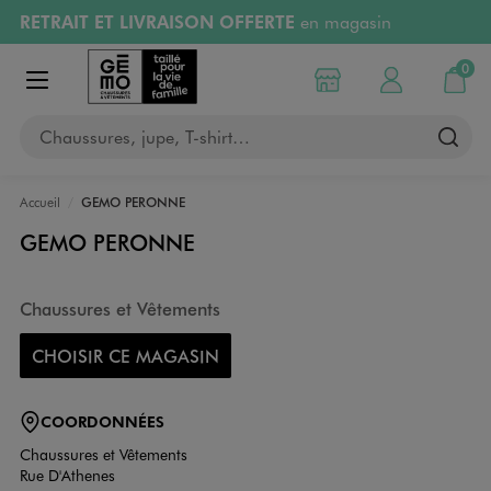
RETRAIT ET LIVRAISON OFFERTE
en magasin
Aller au contenu principal
Aller à la navigation
Retours OFFERTS
pendant 30 jours
0
Choisir mon magasin
Mon compte
Mon pa
Afficher le menu
PAYEZ EN 3x SANS FRAIS
dès 50€
Chaussures, jupe, T-shirt…
RÉSERVATION GRATUITE
4h en magasin
Accueil
GEMO PERONNE
GEMO PERONNE
Chaussures et Vêtements
CHOISIR CE MAGASIN
COORDONNÉES
Chaussures et Vêtements
Rue D'Athenes