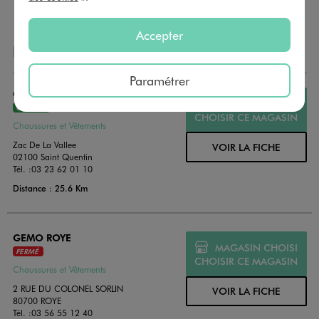
Accepter
NOS AUTRES MAGASINS
Paramétrer
GEMO ST QUENTIN
MAGASIN CHOISI
OUVERT
CHOISIR CE MAGASIN
Chaussures et Vêtements
Zac De La Vallee
VOIR LA FICHE
02100 Saint Quentin
Tél. :
03 23 62 01 10
Distance : 25.6 Km
GEMO ROYE
MAGASIN CHOISI
FERMÉ
CHOISIR CE MAGASIN
Chaussures et Vêtements
2 RUE DU COLONEL SORLIN
VOIR LA FICHE
80700 ROYE
Tél. :
03 56 55 12 40