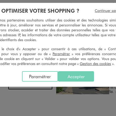
geons et vous proposons un avoir
Ourlets, ceintures… vous avez la 
oursement pour tout article non
faire retoucher vos articles textil
À OPTIMISER VOTRE SHOPPING ?
Continuer sa
retouché, sous 30 jours, sur simple
magasins. Les tarifs sont à votre 
n du ticket de caisse, dans tous les
simple demande. Voir conditions
s partenaires souhaitons utiliser des cookies et des technologies simi
 GÉMO.
ttre à jour, améliorer nos services et personnaliser les annonces. Si vous
ons stocker, accéder et traiter des données personnelles telles que vos v
es adresses IP, les informations de votre compte utilisateur telles que votr
 identifiants des cookies.
le choix d'« Accepter » pour consentir à ces utilisations, de « Con
» pour vous y opposer ou de «
Paramétrer
» vos préférences concern
de cookie en cliquant sur « Valider » pour valider vos options. Vous po
ifier vos préférences en consultant notre page «
Gestion des cookies
».
Distance :
GE
32.2 Km
MAGASIN CHOISI
FER
CHOISIR CE MAGASIN
Paramétrer
Accepter
Chau
Lieud
VOIR LA FICHE
1810
Tél. 