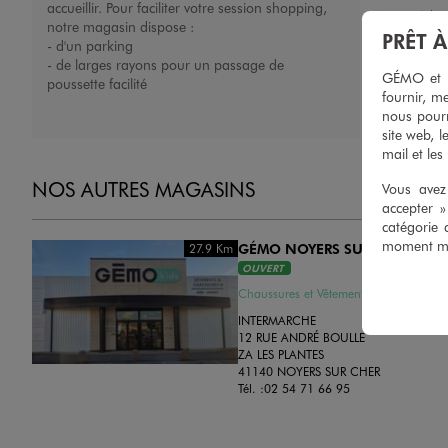
accueillir. Pour faciliter votre session shopping,
Nous échan
notre magasin dispose :
ou un remb
PRÊT 
- d'un parking
porté, non 
- de larges rayons pour un passage de
présentatio
GÉMO et no
poussette facilité
magasins
fournir, me
nous pourr
site web, l
mail et les
NOS AUTRES MAGASINS
Vous avez 
accepter 
catégorie 
moment mod
Distance :
GÉMO NOYERS SUR CHER
27.9 Km
OUVERT
Chaussures et Vêtements
INTERMARCHE
12 RUE ANDRÉ BOULLE
ZA LES PLANTES
41140 NOYERS SUR CHER
Tél. :
02 54 71 66 95