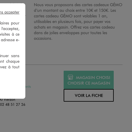
possibilité de
Nous vous proposons des cartes cadeaux GÉMO
es dans nos
d’un montant au choix entre 10€ et 150€. Les
ns accepter
disposition sur
cartes cadeau GÉMO sont valables 1 an,
 en magasins.
utilisables en plusieurs fois, pour payer vos
laires pour
achats en magasin. Offrez vos cartes cadeau
 l'acceptez,
dans de jolies enveloppes pour toutes les
isites à ce
occasions.
e adresse e-
tinuer sans
ant chaque
uvez à tout
MO VIERZON
MAGASIN CHOISI
MÉ
CHOISIR CE MAGASIN
ssures et Vêtements
it L'Ardillat
VOIR LA FICHE
0 Vierzon
:
02 48 51 27 26