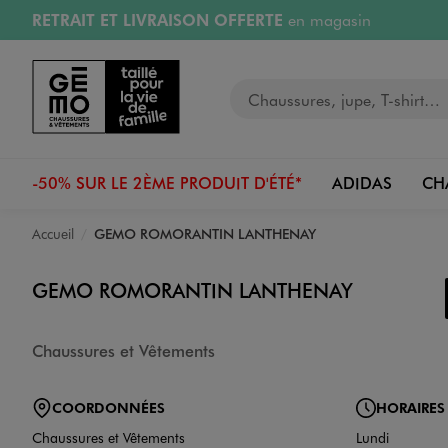
RETRAIT ET LIVRAISON OFFERTE
en magasin
Aller au contenu principal
Aller à la navigation
Retours OFFERTS
pendant 30 jours
Votre recherche
PAYEZ EN 3x SANS FRAIS
dès 50€
RÉSERVATION GRATUITE
4h en magasin
-50% SUR LE 2ÈME PRODUIT D'ÉTÉ*
ADIDAS
CH
Accueil
GEMO ROMORANTIN LANTHENAY
GEMO ROMORANTIN LANTHENAY
Chaussures et Vêtements
COORDONNÉES
HORAIRES
Chaussures et Vêtements
Lundi