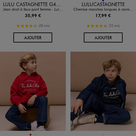
Disponible en 2 coloris
Disponible en 1 coloris
BLEU CLAIR
BLEU FONCE
BLEU
LULU CASTAGNETTE G4G D
LULUCASTAGNETTE
Jean droit à faux pont femme - LuluCastagnette
Chemise manches longues à carreaux vichy garçon - LuluCastagnette
35,99 €
17,99 €
4.5/5 de moyenne
5/5 de moyenne
(38 avis)
(22 avis)
AU PANIER
AU PANIER
AJOUTER
AJOUTER
BORDEAUX
ROUGE STANDARD
BLEU FONCE