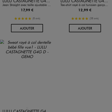
LULU CASTAGNETTE G4G D
LULU CASTAGNETTE G4G D
Jean Straight avec taille ajustable garçon - LuluCastagnette
Tee-shirt rayé à col tunisien garçon - LuluCastagnette
17,99 €
12,99 €
5/5 de moyenne
5/5 de moyenne
(8 avis)
(38 avis)
AU PANIER
AU PANIER
AJOUTER
AJOUTER
Disponible en 1 coloris
BLANC
LULU CASTAGNETTE G4G D