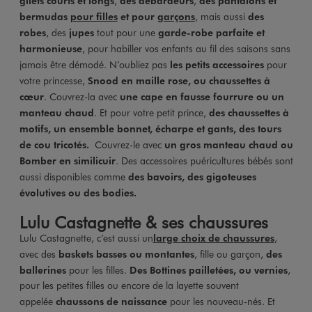
gilets courts et longs
,
des débardeurs
,
des pantalons et
bermudas
pour filles
et pour
garçons
, mais aussi
des
robes
, des
jupes
tout pour une
garde-robe parfaite et
harmonieuse
, pour habiller vos enfants au fil des saisons sans
jamais être démodé. N’oubliez pas
les petits accessoires
pour
votre princesse,
Snood en maille rose, ou chaussettes à
cœur
. Couvrez-la avec
une cape en fausse fourrure ou un
manteau chaud
. Et pour votre petit prince,
des chaussettes à
motifs, un ensemble bonnet, écharpe et gants, des tours
de cou tricotés.
Couvrez-le avec
un gros manteau chaud ou
Bomber en similicuir
. Des accessoires puéricultures bébés sont
aussi disponibles comme
des bavoirs, des gigoteuses
évolutives ou des bodies.
Lulu Castagnette & ses chaussures
Lulu Castagnette, c’est aussi un
large choix de chaussures
,
avec des
baskets basses ou montantes
, fille ou garçon,
des
ballerines
pour les filles.
Des Bottines pailletées, ou vernies
,
pour les petites filles ou encore de la layette souvent
appelée
chaussons de naissance
pour les nouveau-nés. Et