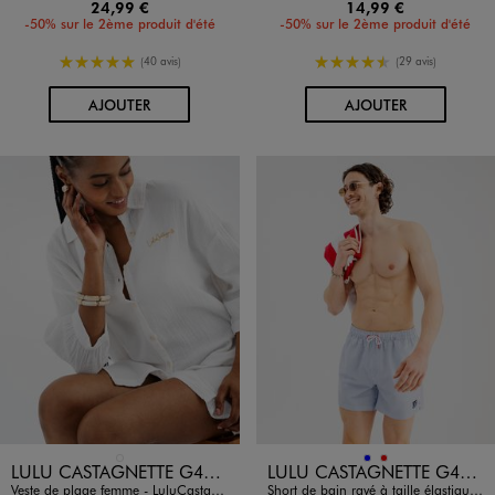
24,99 €
14,99 €
-50% sur le 2ème produit d'été
-50% sur le 2ème produit d'été
5/5 de moyenne
4.5/5 de moyenne
(40 avis)
(29 avis)
AU PANIER
AU PANIER
AJOUTER
AJOUTER
Disponible en 1 coloris
Disponible en 2 coloris
BLANC STANDARD
BLEU
ROUGE
LULU CASTAGNETTE G4G D
LULU CASTAGNETTE G4G D
Veste de plage femme - LuluCastagnette
Short de bain rayé à taille élastiqué homme - LuluCastagnette