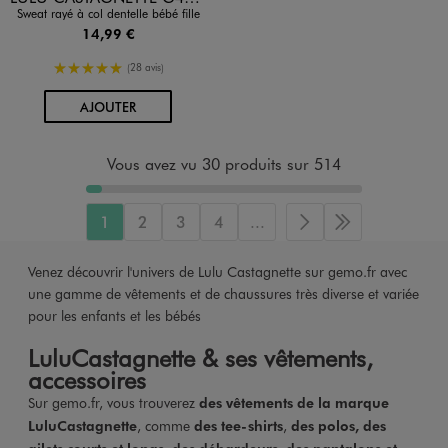
Sweat rayé à col dentelle bébé fille
14,99 €
5/5 de moyenne
(28 avis)
AU PANIER
AJOUTER
Vous avez vu 30 produits sur 514
1
2
3
4
...
Page suivante
Dernière page
Venez découvrir l'univers de Lulu Castagnette sur gemo.fr avec
une gamme de vêtements et de chaussures très diverse et variée
pour les enfants et les bébés
LuluCastagnette & ses vêtements,
accessoires
Sur gemo.fr, vous trouverez
des vêtements de la marque
LuluCastagnette
, comme
des tee-shirts
,
des polos, des