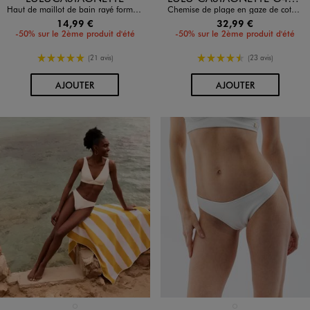
Haut de maillot de bain rayé forme triangle avec bretelles multi-positions femme - LuluCastagnette
Chemise de plage en gaze de coton rayée femme - LuluCastagnette
14,99 €
32,99 €
-50% sur le 2ème produit d'été
-50% sur le 2ème produit d'été
5/5 de moyenne
4.5/5 de moyenne
(21 avis)
(23 avis)
AU PANIER
AU PANIER
AJOUTER
AJOUTER
BLANC STANDARD
BLANC STANDARD