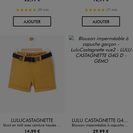
5/5 de moyenne
5/5 de moyenne
(20 avis)
(27 avis)
AU PANIER
AU PANIER
AJOUTER
AJOUTER
Disponible en 3 coloris
Disponible en 1 coloris
BLEU FONCE
JAUNE FONCE
ROUGE STANDARD
BEIGE STANDARD
LULUCASTAGNETTE
LULU CASTAGNETTE G4G D
Short en twill avec ceinture tressée bébé garçon - LuluCastagnette
Blouson imperméable à capuche garçon - LuluCastagnette
14,99 €
29,99 €