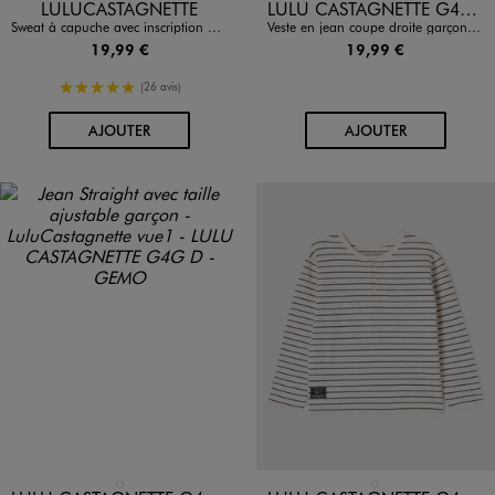
Disponible en 2 coloris
Disponible en 1 coloris
LULUCASTAGNETTE
LULU CASTAGNETTE G4G D
Sweat à capuche avec inscription brodée garçon - LuluCastagnette
Veste en jean coupe droite garçon - LuluCastagnette
19,99 €
19,99 €
5/5 de moyenne
(26 avis)
AU PANIER
AU PANIER
AJOUTER
AJOUTER
Disponible en 1 coloris
Disponible en 1 coloris
BLEU FONCE
BLANC