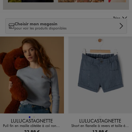
Trier
Choisir mon magasin
pour voir les produits disponibles
Disponible en 2 coloris
Disponible en 1 coloris
BLEU
ECRU
BLEU STANDARD
LULUCASTAGNETTE
LULUCASTAGNETTE
Pull fin en maille côtelée à col rond femme - LuluCastagnette
Short en flanelle à revers et taille élastiquée bébé garçon - LuluCastagnette
22,99 €
12,99 €