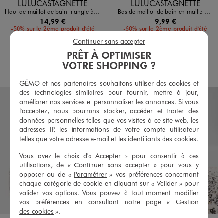
Disponible en 1 coloris
Disponible en 1 coloris
LULUCASTAGNETTE
LULUCASTAGNETTE
Haut de maillot de bain triangle à bretelles multipositions femme - LuluCastagnette
Bas de maillot de bain en maille gaufrée femme - LuluCastagnette
14,99 €
9,99 €
-50% sur le 2ème produit d'été
-50% sur le 2ème produit d'été
Continuer sans accepter
4.5/5 de moyenne
5/5 de moyenne
(11 avis)
(8 avis)
PRÊT À OPTIMISER
VOTRE SHOPPING ?
AU PANIER
AU PANIER
AJOUTER
AJOUTER
GÉMO et nos partenaires souhaitons utiliser des cookies et
des technologies similaires pour fournir, mettre à jour,
améliorer nos services et personnaliser les annonces. Si vous
l'acceptez, nous pourrons stocker, accéder et traiter des
données personnelles telles que vos visites à ce site web, les
adresses IP, les informations de votre compte utilisateur
telles que votre adresse e-mail et les identifiants des cookies.
Vous avez le choix d'« Accepter » pour consentir à ces
utilisations, de « Continuer sans accepter » pour vous y
opposer ou de «
Paramétrer
» vos préférences concernant
chaque catégorie de cookie en cliquant sur « Valider » pour
valider vos options. Vous pouvez à tout moment modifier
vos préférences en consultant notre page «
Gestion
des cookies
».