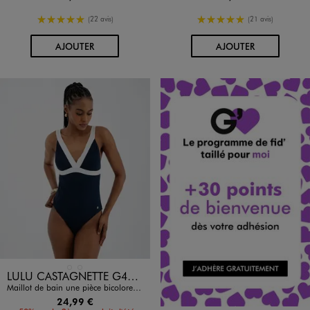
5/5 de moyenne
5/5 de moyenne
(22 avis)
(21 avis)
AU PANIER
AU PANIER
AJOUTER
AJOUTER
Disponible en 2 coloris
BLEU STANDARD
ROUGE STANDARD
LULU CASTAGNETTE G4G D
Maillot de bain une pièce bicolore avec mousses amovibles femme - LuluCastagnette
24,99 €