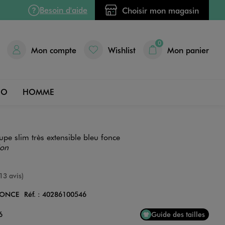
Besoin d'aide
Choisir mon magasin
0
Mon compte
Wishlist
Mon panier
DO
HOMME
pe slim très extensible bleu fonce
ion
nne
13 avis)
FONCE
Réf. :
40286100546
Couleur
6
Guide des tailles