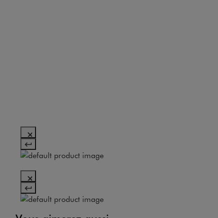
<17kg
CO2e