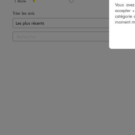
1
étoile
2
Vous avez 
accepter 
Trier les avis
catégorie 
<17kg
CO2e
moment mod