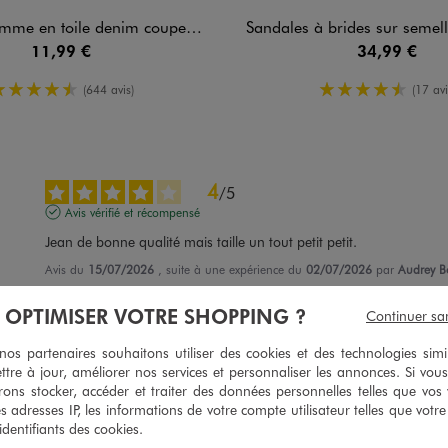
me en toile denim coupe Slim
Sandales à brides sur semelle plateforme fe
11,99 €
34,99 €
4.5/5 de moyenne
4.5/5 de m
(644 avis)
(17 avi
4
/
5
Avis vérifié et récompensé
Jean de bonne qualité mais taille un tout petit petit.
Avis du
15/07/2026
, suite à une expérience du
02/07/2026
par
Audrey B
Utile
(0)
Signaler
À OPTIMISER VOTRE SHOPPING ?
Continuer sa
s partenaires souhaitons utiliser des cookies et des technologies simi
5
/
5
ttre à jour, améliorer nos services et personnaliser les annonces. Si vous
ons stocker, accéder et traiter des données personnelles telles que vos v
Avis vérifié et récompensé
es adresses IP, les informations de votre compte utilisateur telles que votr
Jeans très sympa, coupe serrée, donne un joli rendu
 identifiants des cookies.