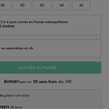
38
40
42
44
46
 2 à 4 jours ouvrés en France métropolitaine.
€ d'achat.
Sélectionner l’option de livraison Achat et li
t ou réservation en 4h
Sélectionner l’option de livraison Achat et r
AJOUTER AU PANIER
Payez en
3X sans frais
dès 50€
ts
grâce à cet achat
FERTS
30 jours