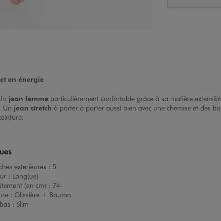
t en énergie
 Un
jean femme
particulièrement confortable grâce à sa matière extensibl
e. Un
jean stretch
à porter à porter aussi bien avec une chemise et des boo
ceinture.
ques
hes exterieures :
5
ur :
Long(ue)
êtement (en cm) :
74
ure :
Glissière + Bouton
bas :
Slim