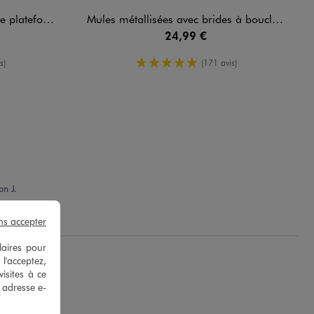
mme - 5 Miles
Mules métallisées avec brides à boucle femme - Valentina Baldano
24,99 €
oyenne
5/5 de moyenne
s)
(171 avis)
on J.
ns accepter
laires pour
 l'acceptez,
isites à ce
e adresse e-