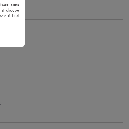
tinuer sans
ant chaque
uvez à tout
.