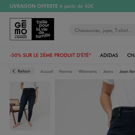
LIVRAISON OFFERTE
A partir de 40€
Aller au contenu principal
Aller à la navigation
RETRAIT ET LIVRAISON OFFERTE
en magasin
Votre recherche
RÉSERVATION GRATUITE
4h en magasin
Retours OFFERTS
pendant 30 jours
-50% SUR LE 2ÈME PRODUIT D'ÉTÉ*
ADIDAS
CH
Retour
Accueil
Femme
Vêtements
Jeans
Jean fe
Image 1 sur 5