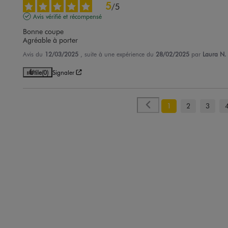
5
/
5
Avis vérifié et récompensé
Bonne coupe 

Agréable à porter
Avis du
12/03/2025
, suite à une expérience du
28/02/2025
par
Laura N.
Utile
(0)
Signaler
1
2
3