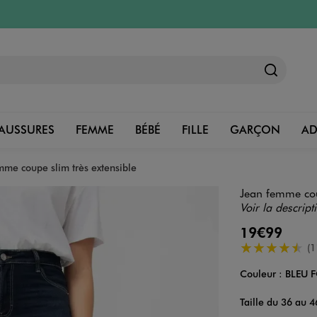
AUSSURES
FEMME
BÉBÉ
FILLE
GARÇON
A
mme coupe slim très extensible
Jean femme cou
Voir la descript
19€99
4.5/5 de moye
(1
Couleur :
BLEU 
Couleur
Choisissez votre 
Taille du 36 au 4