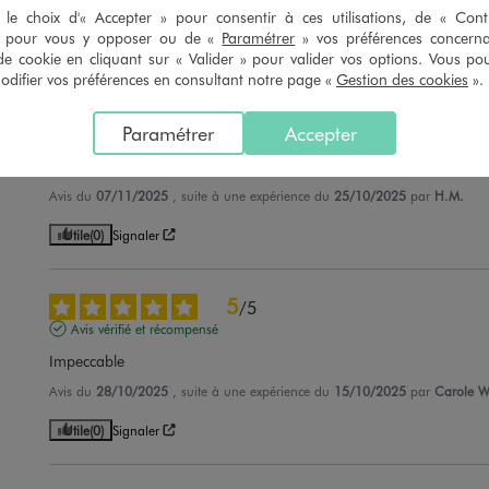
Avis du
17/01/2026
, suite à une expérience du
18/12/2025
par
Sylvie S.
le choix d'« Accepter » pour consentir à ces utilisations, de « Con
» pour vous y opposer ou de «
Paramétrer
» vos préférences concern
Utile
(0)
Signaler
de cookie en cliquant sur « Valider » pour valider vos options. Vous po
ifier vos préférences en consultant notre page «
Gestion des cookies
».
5
/
5
Paramétrer
Accepter
Avis vérifié et récompensé
Très confortable et taille plus haute
Avis du
07/11/2025
, suite à une expérience du
25/10/2025
par
H.M.
Utile
(0)
Signaler
5
/
5
Avis vérifié et récompensé
Impeccable
Avis du
28/10/2025
, suite à une expérience du
15/10/2025
par
Carole W
Utile
(0)
Signaler