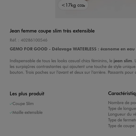
<17kg
CO2e
Image 4 sur 5
Jean femme coupe slim très extensible
Réf. :
40286100546
GEMO FOR GOOD - Délavage WATERLESS : économe en eau e
Indispensable de tous les looks casual chics féminins, le
jean slim
.
les surpiqûres contrastantes qui ajoutent une touche de style uniqu
bouton. Trois poches sur l’avant et deux sur l’arrière. Passants pour 
Image 5 sur 5
Caractéristi
Les plus produit
Nombre de poc
Coupe Slim
Type de longue
Maille extensible
Longueur du v
Type de fermet
Type de coupe 