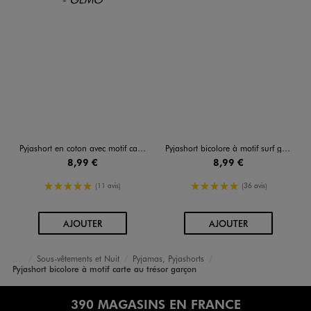
Pyjashort en coton avec motif carte au trésor garçon
Pyjashort bicolore à motif surf garçon
8,99 €
8,99 €
5/5 de moyenne
5/5 de moyenne
(11 avis)
(36 avis)
AU PANIER
AU PANIER
AJOUTER
AJOUTER
Sous-vêtements et Nuit
Pyjamas, Pyjashorts
Accueil
Garçon
Pyjashort bicolore à motif carte au trésor garçon
390 MAGASINS EN FRANCE