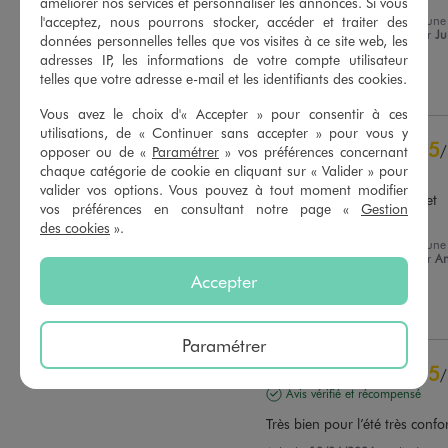
améliorer nos services et personnaliser les annonces. Si vous
Avis du
22/07/2026
, suite à une
l'acceptez, nous pourrons stocker, accéder et traiter des
Basé sur
11
avis soumis à un
expérience du
02/07/2026
par
Ju
contrôle
données personnelles telles que vos visites à ce site web, les
G.
Voir tous les avis sur ce site
adresses IP, les informations de votre compte utilisateur
telles que votre adresse e-mail et les identifiants des cookies.
Utile
(0)
Signaler
5
étoiles
9
Vous avez le choix d'« Accepter » pour consentir à ces
4
étoiles
2
utilisations, de « Continuer sans accepter » pour vous y
3
étoiles
0
5
/
opposer ou de «
Paramétrer
» vos préférences concernant
2
étoiles
0
chaque catégorie de cookie en cliquant sur « Valider » pour
Avis vérifié et récompensé
1
étoile
0
valider vos options. Vous pouvez à tout moment modifier
Joli pyjashort, confortable et 
vos préférences en consultant notre page «
Gestion
taille bien
Trier les avis
des cookies
».
Avis du
14/07/2026
, suite à une
expérience du
17/06/2026
par
An
L.
Accepter
Utile
(0)
Signaler
Paramétrer
5
/
Avis vérifié et récompensé
Très bien pour l’été très confo