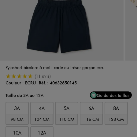
Pyjashort bicolore à motif carte au trésor garçon ecru
5/5 de moyenne
(11 avis)
Couleur :
ECRU
Réf. :
40632650145
Couleur
Choisissez votre Couleur
Taille du 3A au 12A
Guide des tailles
3A
4A
5A
6A
8A
98 CM
104 CM
110 CM
116 CM
128 CM
10A
12A