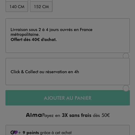
140 CM
152 CM
Livraison
Livraison sous 2 à 4 jours ouvrés en France
métropolitaine.
Offert dès 40€ d'achat.
Sélectionner l’option de livraison
Click & Collect ou réservation en 4h
Sélectionner l’option de livraiso
AJOUTER AU PANIER
Payez en
3X sans frais
dès 50€
+
9 points
grâce à cet achat