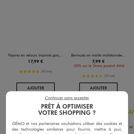
Pyjama en velours imprimé garçon - Pokémon
Bermuda en maille molletonnée avec ceinture ajustable garçon
17,99 €
7,99 €
-50% sur le 2ème produit d'été
5/5 de moyenne
(40 avis)
4.5/5 de moyenne
(24 avis)
AU PANIER
AU PANIER
AJOUTER
AJOUTER
Continuer sans accepter
PRÊT À OPTIMISER
4.8
4
/
5
VOTRE SHOPPING ?
/
Avis vérifié et récompensé
GÉMO et nos partenaires souhaitons utiliser des cookies et
Pas encore essayé mais joli et 
des technologies similaires pour fournir, mettre à jour,
tissu de qualité