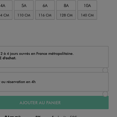
4A
5A
6A
8A
10A
04 CM
110 CM
116 CM
128 CM
140 CM
 2 à 4 jours ouvrés en France métropolitaine.
€ d'achat.
Sélectionner l’option de livraison Achat et li
t ou réservation en 4h
Sélectionner l’option de livraison Achat et r
AJOUTER AU PANIER