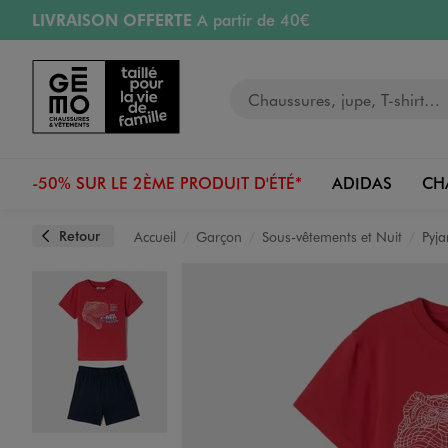
LIVRAISON OFFERTE
A partir de 40€
Aller au contenu principal
Aller à la navigation
RETRAIT ET LIVRAISON OFFERTE
en magasin
Votre recherche
RÉSERVATION GRATUITE
4h en magasin
Retours OFFERTS
pendant 30 jours
-50% SUR LE 2ÈME PRODUIT D'ÉTÉ*
ADIDAS
CH
Retour
Accueil
Garçon
Sous-vêtements et Nuit
Pyja
Image 1 sur 3