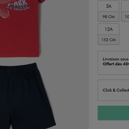
3A
98 CM
1
12A
152 CM
Livraison
Livraison sous
Offert dès 40
Click & Collec