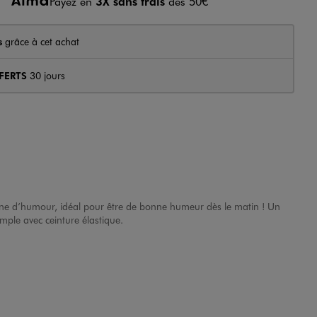
Payez en
3X sans frais
dès 50€
s
grâce à cet achat
FERTS
30 jours
leine d’humour, idéal pour être de bonne humeur dès le matin ! Un
mple avec ceinture élastique.