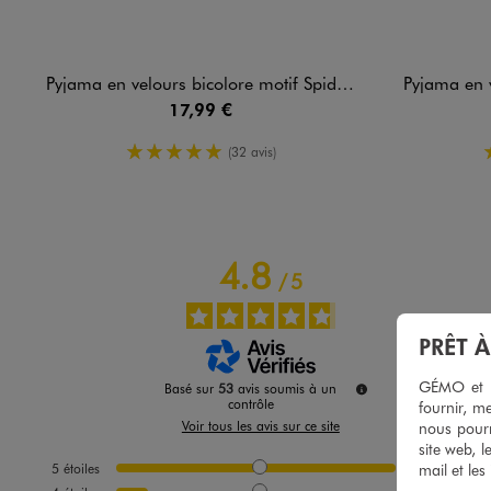
Pyjama en velours bicolore motif Spidey garçon - Marvel
Pyjama en velour
17,99 €
5/5 de moyenne
(32 avis)
4.8
/
5
PRÊT 
GÉMO et no
Basé sur
53
avis soumis à un
contrôle
fournir, me
Voir tous les avis sur ce site
nous pourr
site web, l
mail et les
5
étoiles
46