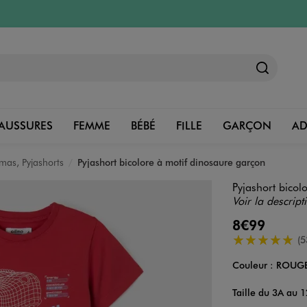
AUSSURES
FEMME
BÉBÉ
FILLE
GARÇON
A
mas, Pyjashorts
Pyjashort bicolore à motif dinosaure garçon
Pyjashort bicol
Voir la descript
8€99
5/5 de moyenn
(5
Couleur :
ROUG
Couleur
Choisissez votre 
Taille du 3A au 