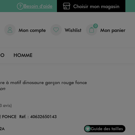
Besoin d'aide
Choisir mon magasin
0
Mon compte
Wishlist
Mon panier
DO
HOMME
ore à motif dinosaure garçon rouge fonce
ion
e
3 avis)
E FONCE
Réf. :
40632650143
Couleur
12A
Guide des tailles