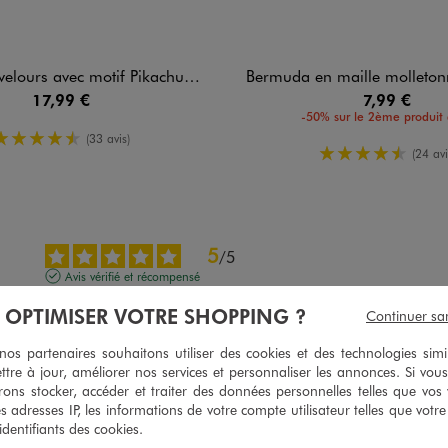
s avec motif Pikachu garçon - Pokemon
Bermuda en maille molletonnée avec ceinture a
17,99 €
7,99 €
-50% sur le 2ème produit 
4.5/5 de moyenne
(33 avis)
4.5/5 de m
(24 avi
5
/
5
Avis vérifié et récompensé
Parfait, rien à dire
À OPTIMISER VOTRE SHOPPING ?
Continuer sa
Avis du
24/07/2026
, suite à une expérience du
11/07/2026
par
Ezgi T.
s partenaires souhaitons utiliser des cookies et des technologies simi
Utile
(0)
Signaler
ttre à jour, améliorer nos services et personnaliser les annonces. Si vous
ons stocker, accéder et traiter des données personnelles telles que vos v
es adresses IP, les informations de votre compte utilisateur telles que votr
 identifiants des cookies.
5
/
5