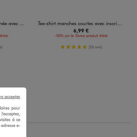
justable garçon
Tee-shirt manches courtes avec inscriptions graffiti garçon
6,99 €
d'été
-50% sur le 2ème produit d'été
oyenne
5/5 de moyenne
s)
(53 avis)
ns accepter
laires pour
 l'acceptez,
isites à ce
e adresse e-