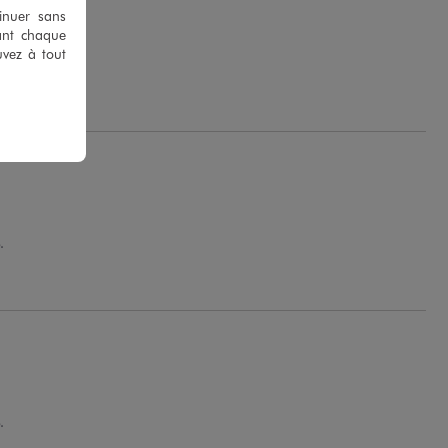
tinuer sans
ant chaque
s.
uvez à tout
 G.
.
.