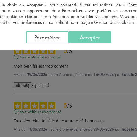
Avis vérifié et récompensé
le choix d'« Accepter » pour consentir à ces utilisations, de « Con
» pour vous y opposer ou de «
Paramétrer
» vos préférences concern
C'est un ensemble de bonnec qualite qui plait beaucoup a mon fil
de cookie en cliquant sur « Valider » pour valider vos options. Vous po
Avis du
14/07/2026
, suite à une expérience du
01/07/2026
par
Christina
ifier vos préférences en consultant notre page «
Gestion des cookies
».
Utile
(0)
Signaler
Paramétrer
Accepter
5
/
5
Avis vérifié et récompensé
Mon petit fils est trop content
Avis du
29/06/2026
, suite à une expérience du
16/06/2026
par
Isabelle S
Utile
(0)
Signaler
5
/
5
Avis vérifié et récompensé
Tres bien ,bien taillé,le dinosaure plaît beaucoup
Avis du
11/06/2026
, suite à une expérience du
29/05/2026
par
Isabelle S