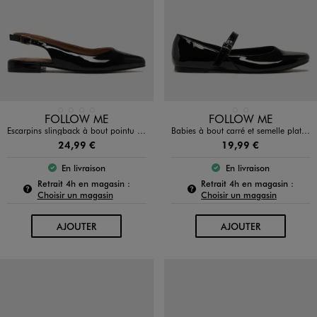
Disponible en 4 coloris
Disponible en 2 coloris
BLANC STANDARD
DORE
NOIR STANDARD
ROUGE FONCE
MARRON FONCE
NOIR STANDARD
FOLLOW ME
FOLLOW ME
Escarpins slingback à bout pointu et talon plat femme - Follow Me
Babies à bout carré et semelle plate femme
24,99 €
19,99 €
En livraison
En livraison
Le produit est disponible :
Le produit est dispo
Pour connaître la disponibilité de ce produit :
Pour c
Retrait 4h en magasin :
Retrait 4h en magasin :
Choisir un magasin
Choisir un magasin
AU PANIER
AU PANIER
AJOUTER
AJOUTER