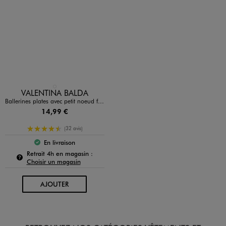
Disponible en 1 coloris
NOIR STANDARD
VALENTINA BALDA
Ballerines plates avec petit noeud femme - Valentina Baldano
14,99 €
4.5/5 de moyenne
(32 avis)
En livraison
Le produit est disponible :
Pour connaître la disponibilité de ce produit :
Retrait 4h en magasin :
Choisir un magasin
AU PANIER
AJOUTER