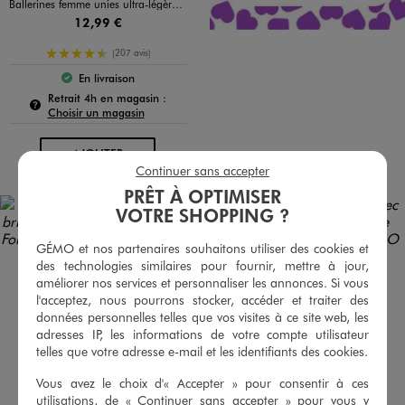
Ballerines femme unies ultra-légères à bout drapé - Valentina Baldano
12,99 €
4.5/5 de moyenne
(207 avis)
En livraison
Le produit est disponible :
Pour connaître la disponibilité de ce produit :
Retrait 4h en magasin :
Choisir un magasin
AU PANIER
AJOUTER
Continuer sans accepter
PRÊT À OPTIMISER
VOTRE SHOPPING ?
GÉMO et nos partenaires souhaitons utiliser des cookies et
des technologies similaires pour fournir, mettre à jour,
améliorer nos services et personnaliser les annonces. Si vous
l'acceptez, nous pourrons stocker, accéder et traiter des
données personnelles telles que vos visites à ce site web, les
adresses IP, les informations de votre compte utilisateur
telles que votre adresse e-mail et les identifiants des cookies.
Vous avez le choix d'« Accepter » pour consentir à ces
utilisations, de « Continuer sans accepter » pour vous y