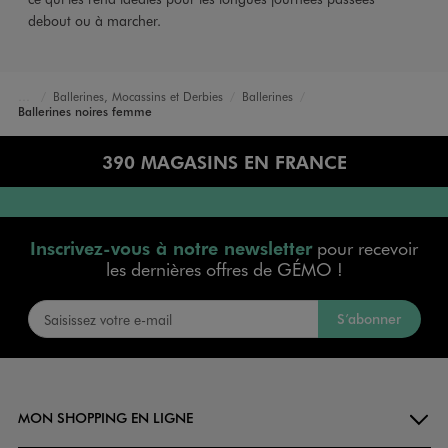
debout ou à marcher.
Ballerines, Mocassins et Derbies
Ballerines
Accueil
Femme
Chaussures
Ballerines noires femme
390 MAGASINS EN FRANCE
Inscrivez-vous à notre newsletter
pour recevoir
les dernières offres de GÉMO !
S’abonner
MON SHOPPING EN LIGNE