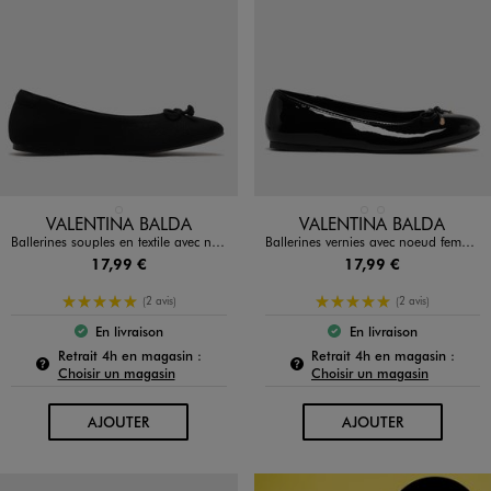
Disponible en 1 coloris
Disponible en 2 coloris
NOIR STANDARD
NOIR STANDARD
ROUGE FONCE
VALENTINA BALDA
VALENTINA BALDA
Ballerines souples en textile avec noeud femme - Valentina Baldano
Ballerines vernies avec noeud femme - Valentina Baldano
17,99 €
17,99 €
5/5 de moyenne
5/5 de moyenne
(2 avis)
(2 avis)
En livraison
En livraison
Le produit est disponible :
Le produit est dispo
Pour connaître la disponibilité de ce produit :
Pour c
Retrait 4h en magasin :
Retrait 4h en magasin :
Choisir un magasin
Choisir un magasin
AU PANIER
AU PANIER
AJOUTER
AJOUTER