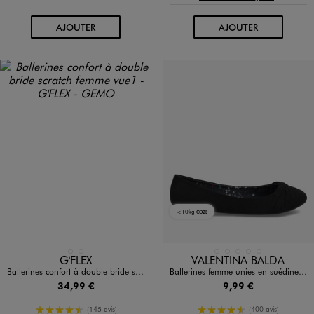
AU PANIER
AU PANIER
AJOUTER
AJOUTER
<10kg
CO2E
Disponible en 2 coloris
Disponible en 5 coloris
NOIR STANDARD
ROUGE FONCE
BLEU FONCE
JAUNE STANDARD
NOIR STANDARD
ROSE STANDARD
ROUGE FONCE
G'FLEX
VALENTINA BALDA
Ballerines confort à double bride scratch femme
Ballerines femme unies en suédine avec bout rond effet drapé
34,99 €
9,99 €
4.5/5 de moyenne
4.5/5 de moyenne
(145 avis)
(400 avis)