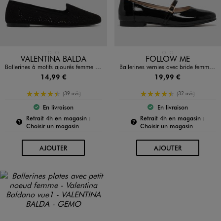
Disponible en 2 coloris
Disponible en 2 coloris
BLANC STANDARD
NOIR STANDARD
DORE
NOIR STANDARD
VALENTINA BALDA
FOLLOW ME
Ballerines à motifs ajourés femme - Valentina Baldano
Ballerines vernies avec bride femme - Follow Me
14,99 €
19,99 €
4.5/5 de moyenne
4.5/5 de moyenne
(39 avis)
(32 avis)
En livraison
En livraison
Le produit est disponible :
Le produit est dispo
Pour connaître la disponibilité de ce produit :
Pour c
Retrait 4h en magasin :
Retrait 4h en magasin :
Choisir un magasin
Choisir un magasin
AU PANIER
AU PANIER
AJOUTER
AJOUTER