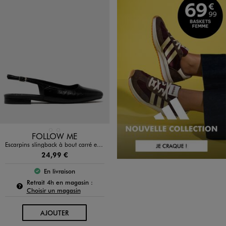
Disponible en 2 coloris
MARRON FONCE
NOIR STANDARD
FOLLOW ME
Escarpins slingback à bout carré et talon plat femme - Follow Me
24,99 €
En livraison
Le produit est disponible :
Pour connaître la disponibilité de ce produit :
Retrait 4h en magasin :
Choisir un magasin
AU PANIER
AJOUTER