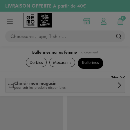
LIVRAISON OFFERTE
A partir de 40€
Aller au contenu principal
Aller à la navigation
RETRAIT ET LIVRAISON OFFERTE
en magasin
0
Choisir mon magasin
Mon compte
Mon pa
Afficher le menu
PAYEZ EN 3x SANS FRAIS
dès 50€
Chaussures, jupe, T-shirt…
Retours OFFERTS
pendant 30 jours
Ballerines noires femme
chargement
Chaussures
Derbies
Mocassins
Ballerines
Trier
Choisir mon magasin
pour voir les produits disponibles