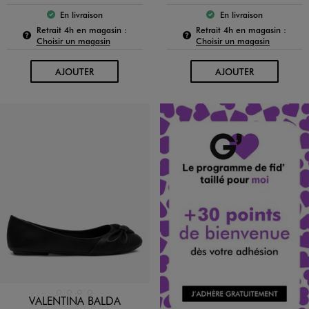
En livraison
En livraison
Le produit est disponible :
Le produit est dispo
Pour connaître la disponibilité de ce produit :
Pour c
Retrait 4h en magasin :
Retrait 4h en magasin :
Choisir un magasin
Choisir un magasin
AU PANIER
AU PANIER
AJOUTER
AJOUTER
Disponible en 4 coloris
BEIGE STANDARD
BLANC STANDARD
NOIR STANDARD
ROUGE STANDARD
VALENTINA BALDA