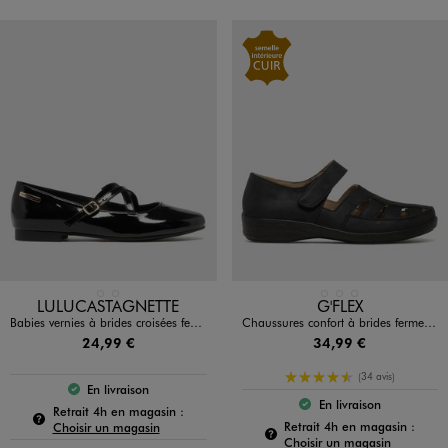
Disponible en 2 coloris
Disponible en 3 coloris
NOIR STANDARD
ROUGE FONCE
BEIGE STANDARD
BLEU CHINE
NOIR STANDARD
LULUCASTAGNETTE
G'FLEX
Babies vernies à brides croisées femme - LuluCastagnette
Chaussures confort à brides fermeture scratch femme
24,99 €
34,99 €
4.5/5 de moyenne
(34 avis)
En livraison
Le produit est disponible :
En livraison
Pour connaître la disponibilité de ce produit :
Le produit est dispo
Retrait 4h en magasin :
Pour c
Retrait 4h en magasin :
Choisir un magasin
Choisir un magasin