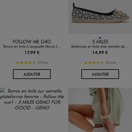
Disponible en 3 coloris
Disponible en 1 coloris
BLANC STANDARD
BLEU FONCE
ROSE STANDARD
BLEU
FOLLOW ME G4G
5 MILES
Tennis en toile à languette fleurie femme - Follow Me
Ballerines en toile avec semelle de corde femme - Follow Me
17,99 €
14,99 €
4.5/5 de moyenne
4.5/5 de moyenne
(29 avis)
(23 avis)
AU PANIER
AU PANIER
AJOUTER
AJOUTER