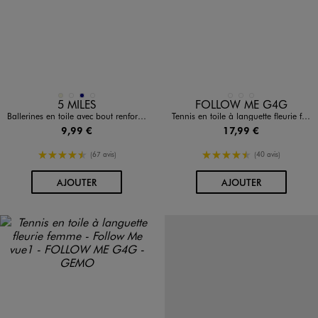
Disponible en 4 coloris
Disponible en 3 coloris
BEIGE
BLANC STANDARD
MARINE
ROUGE STANDARD
BLANC STANDARD
BLEU FONCE
ROSE STANDARD
5 MILES
FOLLOW ME G4G
Ballerines en toile avec bout renforcé femme - Follow Me
Tennis en toile à languette fleurie femme - Follow Me
9,99 €
17,99 €
4.5/5 de moyenne
4.5/5 de moyenne
(67 avis)
(40 avis)
AU PANIER
AU PANIER
AJOUTER
AJOUTER