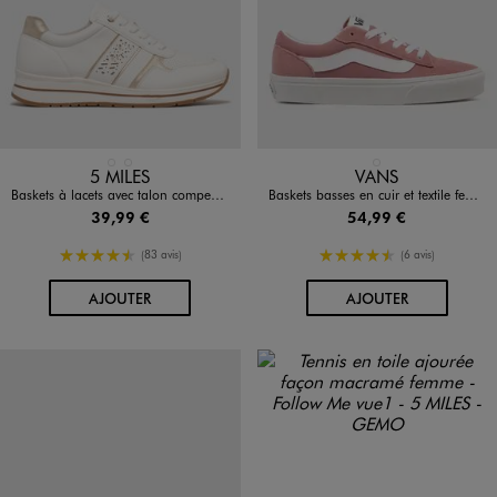
Disponible en 2 coloris
Disponible en 1 coloris
BLANC STANDARD
NOIR STANDARD
ROSE STANDARD
5 MILES
VANS
Baskets à lacets avec talon compensé femme - Valentina Baldano
Baskets basses en cuir et textile femme - Vans
39,99 €
54,99 €
4.5/5 de moyenne
4.5/5 de moyenne
(83 avis)
(6 avis)
AU PANIER
AU PANIER
AJOUTER
AJOUTER