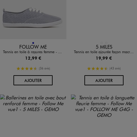
Disponible en 1 coloris
Disponible en 2 coloris
BLEU FONCE
BLANC STANDARD
NOIR STANDARD
FOLLOW ME
5 MILES
Tennis en toile à rayures femme - Follow Me
Tennis en toile ajourée façon macramé femme - Follow Me
12,99 €
19,99 €
4.5/5 de moyenne
4.5/5 de moyenne
(36 avis)
(43 avis)
AU PANIER
AU PANIER
AJOUTER
AJOUTER