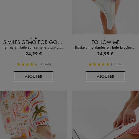
Disponible en 2 coloris
Disponible en 1 coloris
ARGENT
NOIR
BLANC STANDARD
5 MILES GEMO FOR GOOD
FOLLOW ME
Tennis en toile sur semelle plateforme femme - Follow Me
Baskets montantes en toile brodée femme - Follow Me
24,99 €
24,99 €
4.5/5 de moyenne
5/5 de moyenne
(31 avis)
(19 avis)
AU PANIER
AU PANIER
AJOUTER
AJOUTER