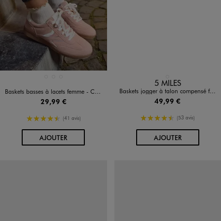
Disponible en 3 coloris
Disponible en 1 coloris
ARGENTE
BLANC STANDARD
ROSE CLAIR
BEIGE CLAIR
5 MILES
Baskets jogger à talon compensé femme - Valentina Baldano
Baskets basses à lacets femme - Camps United
49,99 €
29,99 €
4.5/5 de moyenne
4.5/5 de moyenne
(53 avis)
(41 avis)
AU PANIER
AU PANIER
AJOUTER
AJOUTER