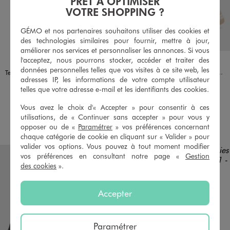
PRÊT À OPTIMISER
VOTRE SHOPPING ?
GÉMO et nos partenaires souhaitons utiliser des cookies et
des technologies similaires pour fournir, mettre à jour,
améliorer nos services et personnaliser les annonces. Si vous
l'acceptez, nous pourrons stocker, accéder et traiter des
Disponible en 1 coloris
Disponible en 1 coloris
OR
BLANC STANDARD
5 MILES
données personnelles telles que vos visites à ce site web, les
Baskets basses à lacets bicolores femme - 5 Miles
Tennis en toile pailletée à semelle fine femme - Le Temps des Cerises
adresses IP, les informations de votre compte utilisateur
24,99 €
29,99 €
telles que votre adresse e-mail et les identifiants des cookies.
4.5/5 de moyenne
(11 avis)
Vous avez le choix d'« Accepter » pour consentir à ces
utilisations, de « Continuer sans accepter » pour vous y
AU PANIER
AU PANIER
AJOUTER
AJOUTER
opposer ou de «
Paramétrer
» vos préférences concernant
chaque catégorie de cookie en cliquant sur « Valider » pour
valider vos options. Vous pouvez à tout moment modifier
vos préférences en consultant notre page «
Gestion
des cookies
».
Accepter
Paramétrer