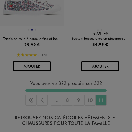
Disponible en 3 coloris
Disponible en 2 coloris
BLANC
MARINE
MULTICOLORE
BEIGE STANDARD
ROSE CLAIR
5 MILES
Baskets basses avec empiècements fantaisie femme - 5 Miles
Tennis en toile à semelle fine et bout couvert femme - Le Temps des Cerises
34,99 €
29,99 €
5/5 de moyenne
(1 avis)
AU PANIER
AU PANIER
AJOUTER
AJOUTER
Vous avez vu 322 produits sur 322
...
8
9
10
11
Première page
Page précédente
RETROUVEZ NOS CATÉGORIES VÊTEMENTS ET
CHAUSSURES POUR TOUTE LA FAMILLE