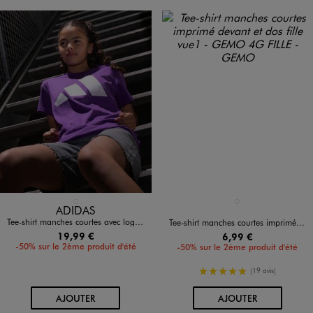
Disponible en 1 coloris
Disponible en 1 coloris
VIOLET STANDARD
ROSE CLAIR
ADIDAS
Tee-shirt manches courtes avec logo XXXL fille - Adidas
Tee-shirt manches courtes imprimé devant et dos fille
19,99 €
6,99 €
-50% sur le 2ème produit d'été
-50% sur le 2ème produit d'été
5/5 de moyenne
(19 avis)
AU PANIER
AU PANIER
AJOUTER
AJOUTER