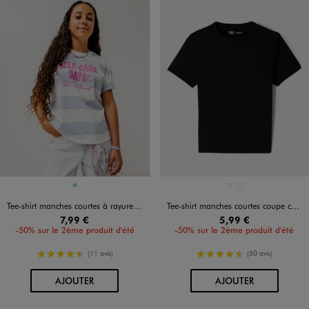
Disponible en 1 coloris
Disponible en 2 coloris
BLEU CIEL
ECRU
NOIR STANDARD
Tee-shirt manches courtes à rayures avec inscription fille
Tee-shirt manches courtes coupe courte fille
7,99 €
5,99 €
-50% sur le 2ème produit d'été
-50% sur le 2ème produit d'été
4.5/5 de moyenne
4.5/5 de moyenne
(11 avis)
(50 avis)
AU PANIER
AU PANIER
AJOUTER
AJOUTER