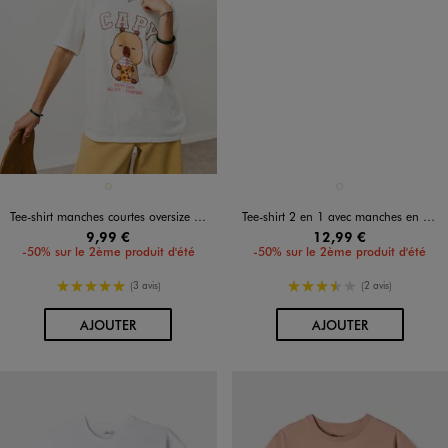
Disponible en 1 coloris
Disponible en 1 coloris
ECRU
NOIR STANDARD
Tee-shirt manches courtes oversize imprimé fille - Capyfun
Tee-shirt 2 en 1 avec manches en dentelle fille
9,99 €
12,99 €
-50% sur le 2ème produit d'été
-50% sur le 2ème produit d'été
5/5 de moyenne
3.5/5 de moyenne
(3 avis)
(2 avis)
AU PANIER
AU PANIER
AJOUTER
AJOUTER