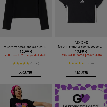
Disponible en 2 coloris
Disponible en 1 coloris
BLANC STANDARD
NOIR STANDARD
NOIR STANDARD
ADIDAS
Tee-shirt manches courtes coupe courte fille - Adidas
Tee-shirt manches longues à col Bardot fille
17,99 €
12,99 €
-50% sur le 2ème produit d'été
-50% sur le 2ème produit d'été
4.5/5 de moyenne
5/5 de moyenne
(10 avis)
(11 avis)
AU PANIER
AU PANIER
AJOUTER
AJOUTER