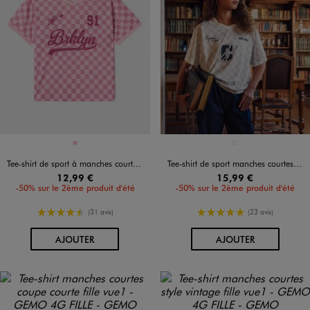
Disponible en 1 coloris
Disponible en 1 coloris
ROSE
BLANC
Tee-shirt de sport à manches courtes fille
Tee-shirt de sport manches courtes coupe large fille - Camps United
12,99 €
15,99 €
-50% sur le 2ème produit d'été
-50% sur le 2ème produit d'été
4.5/5 de moyenne
5/5 de moyenne
(31 avis)
(23 avis)
AU PANIER
AU PANIER
AJOUTER
AJOUTER