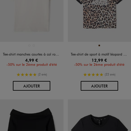
Disponible en 2 coloris
Disponible en 1 coloris
BLANC VIF
NOIR STANDARD
MARRON
Tee-shirt manches courtes à col rond fille
Tee-shirt de sport à motif léopard fille
4,99 €
12,99 €
-50% sur le 2ème produit d'été
-50% sur le 2ème produit d'été
5/5 de moyenne
5/5 de moyenne
(2 avis)
(22 avis)
AU PANIER
AU PANIER
AJOUTER
AJOUTER