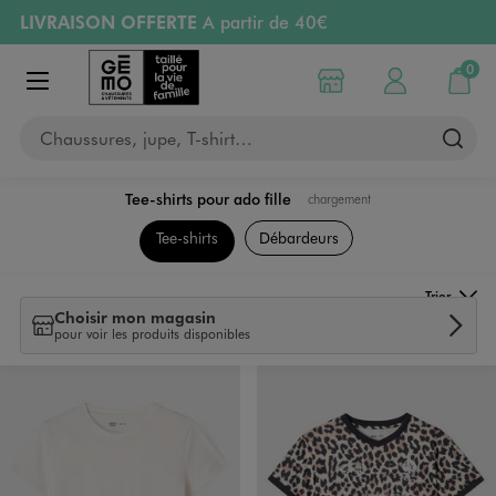
LIVRAISON OFFERTE
A partir de 40€
Aller au contenu principal
Aller à la navigation
RETRAIT ET LIVRAISON OFFERTE
en magasin
0
Choisir mon magasin
Mon compte
Mon pa
Afficher le menu
PAYEZ EN 3x SANS FRAIS
dès 50€
Chaussures, jupe, T-shirt…
Retours OFFERTS
pendant 30 jours
Tee-shirts pour ado fille
chargement
Collection Ado Fille
Tee-shirts
Débardeurs
Trier
Choisir mon magasin
pour voir les produits disponibles