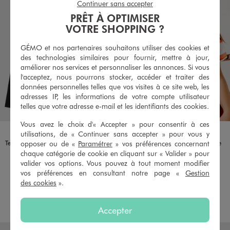
Continuer sans accepter
PRÊT À OPTIMISER
VOTRE SHOPPING ?
GÉMO et nos partenaires souhaitons utiliser des cookies et
des technologies similaires pour fournir, mettre à jour,
améliorer nos services et personnaliser les annonces. Si vous
l'acceptez, nous pourrons stocker, accéder et traiter des
données personnelles telles que vos visites à ce site web, les
adresses IP, les informations de votre compte utilisateur
telles que votre adresse e-mail et les identifiants des cookies.
Vous avez le choix d'« Accepter » pour consentir à ces
Disponible en 2 coloris
Disponible en 1 coloris
BLANC STANDARD
NOIR STANDARD
ORANGE
utilisations, de « Continuer sans accepter » pour vous y
opposer ou de «
Paramétrer
» vos préférences concernant
Tee-shirt manches longues uni en maille côtelée fille
Tee-shirt manches courtes rayé fille
chaque catégorie de cookie en cliquant sur « Valider » pour
7,99 €
6,99 €
-50% sur le 2ème produit d'été
-50% sur le 2ème produit d'été
valider vos options. Vous pouvez à tout moment modifier
vos préférences en consultant notre page «
Gestion
5/5 de moyenne
(7 avis)
des cookies
».
AU PANIER
AU PANIER
AJOUTER
AJOUTER
Accepter