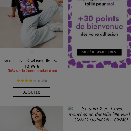
Disponible en 1 coloris
NOIR STANDARD
Tee-shirt imprimé col rond fille - FORTNITE
12,99 €
-50% sur le 2ème produit d'été
4/5 de moyenne
(1 avis)
AU PANIER
AJOUTER