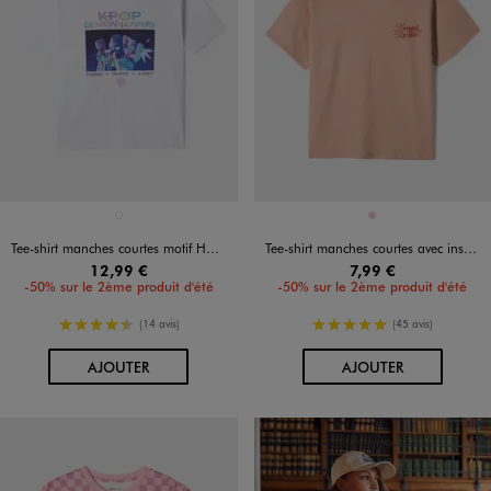
Disponible en 1 coloris
Disponible en 1 coloris
BLANC STANDARD
ROSE
Tee-shirt manches courtes motif Huntrix fille - K-Pop Demon Hunters
Tee-shirt manches courtes avec inscriptions buste et dos fille
12,99 €
7,99 €
-50% sur le 2ème produit d'été
-50% sur le 2ème produit d'été
4.5/5 de moyenne
5/5 de moyenne
(14 avis)
(45 avis)
AU PANIER
AU PANIER
AJOUTER
AJOUTER