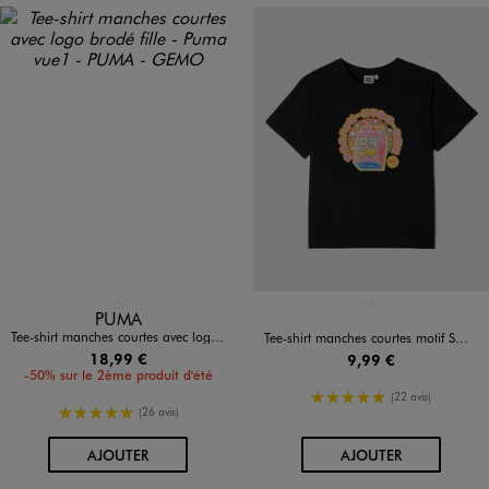
Disponible en 1 coloris
Disponible en 1 coloris
ROSE CLAIR
NOIR STANDARD
PUMA
Tee-shirt manches courtes avec logo brodé fille - Puma
Tee-shirt manches courtes motif Smiley fille - Smiley World
18,99 €
9,99 €
-50% sur le 2ème produit d'été
5/5 de moyenne
(22 avis)
5/5 de moyenne
(26 avis)
AU PANIER
AU PANIER
AJOUTER
AJOUTER