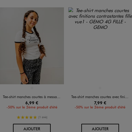
Disponible en 1 coloris
Disponible en 1 coloris
BLANC STANDARD
GRIS CHINE
Tee-shirt manches courtes à message fille
Tee-shirt manches courtes avec finitions contrastantes fille
6,99 €
7,99 €
-50% sur le 2ème produit d'été
-50% sur le 2ème produit d'été
5/5 de moyenne
(1 avis)
AU PANIER
AU PANIER
AJOUTER
AJOUTER