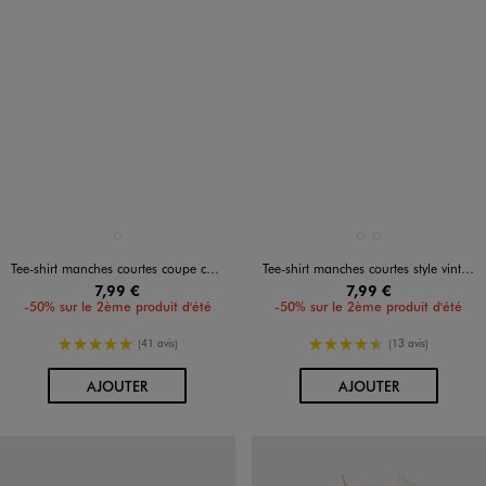
Disponible en 1 coloris
Disponible en 2 coloris
VERT STANDARD
BLANC STANDARD
BLEU FONCE
Tee-shirt manches courtes coupe courte fille
Tee-shirt manches courtes style vintage fille
7,99 €
7,99 €
-50% sur le 2ème produit d'été
-50% sur le 2ème produit d'été
5/5 de moyenne
4.5/5 de moyenne
(41 avis)
(13 avis)
AU PANIER
AU PANIER
AJOUTER
AJOUTER