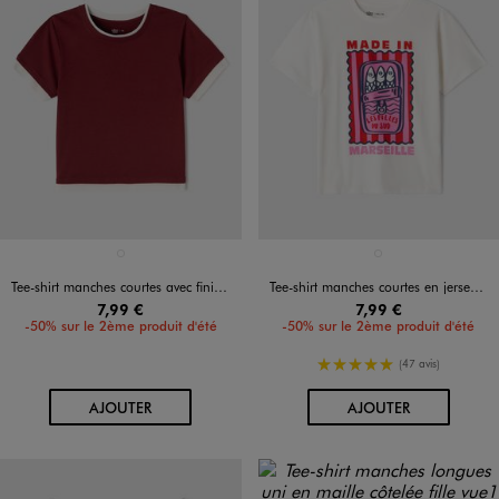
Disponible en 1 coloris
Disponible en 1 coloris
ROUGE FONCE
BLANC STANDARD
Tee-shirt manches courtes avec finitions contrastantes fille
Tee-shirt manches courtes en jersey de coton imprimé graphique fille
7,99 €
7,99 €
-50% sur le 2ème produit d'été
-50% sur le 2ème produit d'été
5/5 de moyenne
(47 avis)
AU PANIER
AU PANIER
AJOUTER
AJOUTER