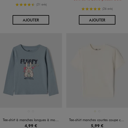
4.5/5 de moyenne
(21 avis)
5/5 de moyenne
(26 avis)
AU PANIER
AU PANIER
AJOUTER
AJOUTER
Disponible en 2 coloris
Disponible en 2 coloris
BLANC STANDARD
BLEU STANDARD
ECRU
NOIR STANDARD
Tee-shirt à manches longues à motif fille
Tee-shirt manches courtes coupe courte fille
4,99 €
5,99 €