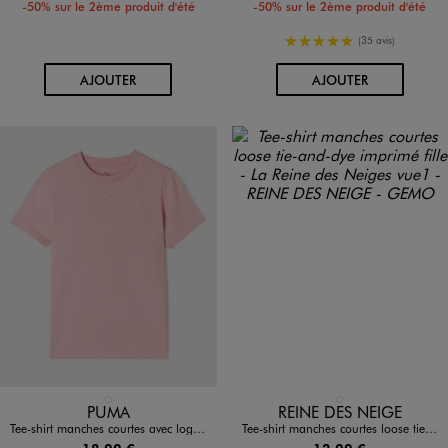
-50% sur le 2ème produit d'été
-50% sur le 2ème produit d'été
5/5 de moyenne
(35 avis)
AU PANIER
AU PANIER
AJOUTER
AJOUTER
Disponible en 1 coloris
Disponible en 1 coloris
ROSE CLAIR
BLEU CLAIR
PUMA
REINE DES NEIGE
Tee-shirt manches courtes avec logo brodé fille - Puma
Tee-shirt manches courtes loose tie-and-dye imprimé fille - La Reine des Neiges