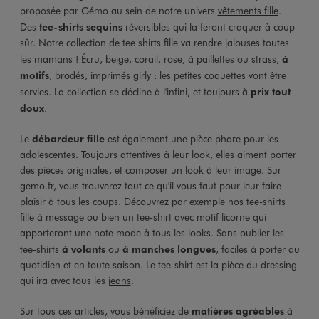
proposée par Gémo au sein de notre univers
vêtements fille
.
Des
tee-shirts sequins
réversibles qui la feront craquer à coup
sûr. Notre collection de tee shirts fille va rendre jalouses toutes
les mamans ! Écru, beige, corail, rose, à paillettes ou strass,
à
motifs
, brodés, imprimés girly : les petites coquettes vont être
servies. La collection se décline à l'infini, et toujours à
prix tout
doux
.
Le
débardeur fille
est également une pièce phare pour les
adolescentes. Toujours attentives à leur look, elles aiment porter
des pièces originales, et composer un look à leur image. Sur
gemo.fr, vous trouverez tout ce qu'il vous faut pour leur faire
plaisir à tous les coups. Découvrez par exemple nos tee-shirts
fille à message ou bien un tee-shirt avec motif licorne qui
apporteront une note mode à tous les looks. Sans oublier les
tee-shirts
à volants
ou
à manches longues
, faciles à porter au
quotidien et en toute saison. Le tee-shirt est la pièce du dressing
qui ira avec tous les
jeans
.
Sur tous ces articles, vous bénéficiez de
matières agréables
à