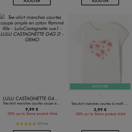
AU PANIER
AU PANIER
AJOUTER
AJOUTER
EXCLU WEB
Disponible en 1 coloris
Disponible en 1 coloris
BLANC STANDARD
BLANC CHINE
LULU CASTAGNETTE G4G D
Tee-shirt manches courtes coupe ample en coton flammé fille - LuluCastagnette
Tee-shirt manches courtes à motif fleuri fille
9,99 €
3,99 €
-50% sur le 2ème produit d'été
-50% sur le 2ème produit d'été
5/5 de moyenne
(20 avis)