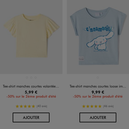
Disponible en 3 coloris
Disponible en 1 coloris
BLANC STANDARD
JAUNE CLAIR
VERT CLAIR
BLEU CLAIR
Tee-shirt manches courtes volantées fille
Tee-shirt manches courtes loose imprimé fille - Cinnamoroll
5,99 €
9,99 €
-50% sur le 2ème produit d'été
-50% sur le 2ème produit d'été
5/5 de moyenne
5/5 de moyenne
(40 avis)
(46 avis)
AU PANIER
AU PANIER
AJOUTER
AJOUTER