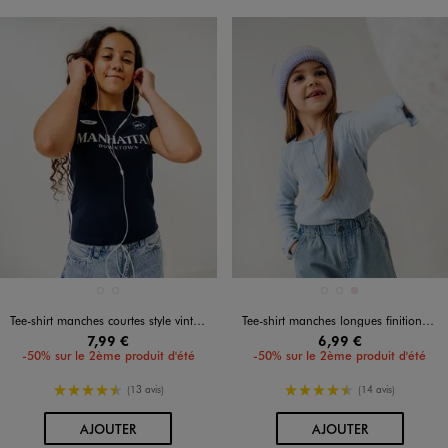
Disponible en 2 coloris
Disponible en 3 coloris
BLANC STANDARD
BLEU FONCE
BLANC STANDARD
BLEU CLAIR
ROSE CLAIR
Tee-shirt manches courtes style vintage fille
Tee-shirt manches longues finitions froncées fille
7,99 €
6,99 €
-50% sur le 2ème produit d'été
-50% sur le 2ème produit d'été
4.5/5 de moyenne
4.5/5 de moyenne
(13 avis)
(14 avis)
AU PANIER
AU PANIER
AJOUTER
AJOUTER