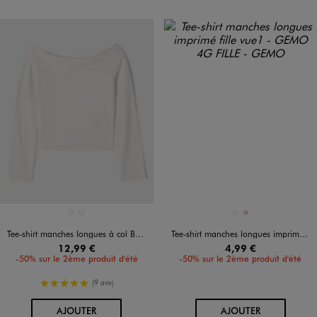
Disponible en 2 coloris
Disponible en 2 coloris
BLANC STANDARD
NOIR STANDARD
BLEU MARINE
ROSE
Tee-shirt manches longues à col Bardot fille
Tee-shirt manches longues imprimé fille
12,99 €
4,99 €
-50% sur le 2ème produit d'été
-50% sur le 2ème produit d'été
5/5 de moyenne
(9 avis)
AU PANIER
AU PANIER
AJOUTER
AJOUTER