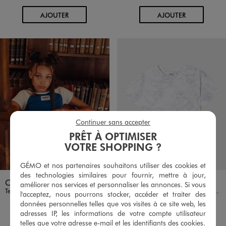
AU PANIER
AU PANIER
AJOUTER
AJOUTER
Continuer sans accepter
PRÊT À OPTIMISER
VOTRE SHOPPING ?
GÉMO et nos partenaires souhaitons utiliser des cookies et
des technologies similaires pour fournir, mettre à jour,
Disponible en 1 coloris
Disponible en 1 coloris
BLEU STANDARD
VIOLET STANDARD
CAMPS US GEMO FOR GOOD
LILO & STITCH
améliorer nos services et personnaliser les annonces. Si vous
Tee-shirt manches courtes raglan look sport fille - Camps United
Tee-shirt manches courtes coupe courte imprimé fille - Stitch
l'acceptez, nous pourrons stocker, accéder et traiter des
8,99 €
9,99 €
données personnelles telles que vos visites à ce site web, les
-50% sur le 2ème produit d'été
adresses IP, les informations de votre compte utilisateur
5/5 de moyenne
(29 avis)
telles que votre adresse e-mail et les identifiants des cookies.
5/5 de moyenne
(115 avis)