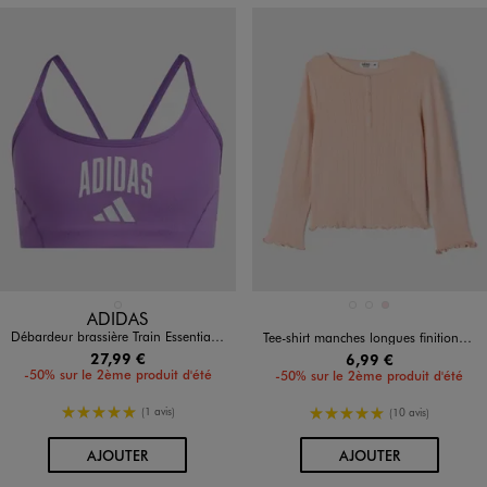
Disponible en 1 coloris
Disponible en 3 coloris
VIOLET STANDARD
BLANC STANDARD
BLEU CLAIR
ROSE CLAIR
ADIDAS
Débardeur brassière Train Essentials Collegiate fille - Adidas
Tee-shirt manches longues finitions froncées fille
27,99 €
6,99 €
-50% sur le 2ème produit d'été
-50% sur le 2ème produit d'été
5/5 de moyenne
5/5 de moyenne
(1 avis)
(10 avis)
AU PANIER
AU PANIER
AJOUTER
AJOUTER