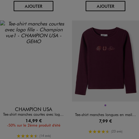
AU PANIER
AU PANIER
AJOUTER
AJOUTER
Disponible en 1 coloris
Disponible en 1 coloris
BLANC STANDARD
VIOLET FONCE
CHAMPION USA
Tee-shirt manches courtes avec logo fille - Champion
Tee-shirt manches longues en maille côtelée fille
14,99 €
7,99 €
-50% sur le 2ème produit d'été
4.5/5 de moyenne
(23 avis)
4.5/5 de moyenne
(14 avis)