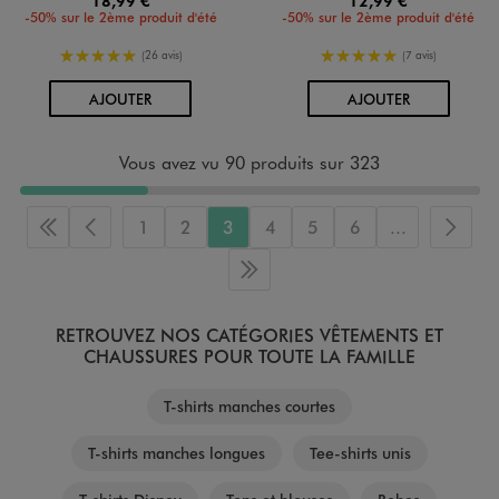
18,99 €
12,99 €
-50% sur le 2ème produit d'été
-50% sur le 2ème produit d'été
5/5 de moyenne
5/5 de moyenne
(26 avis)
(7 avis)
AU PANIER
AU PANIER
AJOUTER
AJOUTER
Vous avez vu 90 produits sur 323
1
2
3
4
5
6
...
Première page
Page précédente
Page 
Dernière page
RETROUVEZ NOS CATÉGORIES VÊTEMENTS ET
CHAUSSURES POUR TOUTE LA FAMILLE
T-shirts manches courtes
T-shirts manches longues
Tee-shirts unis