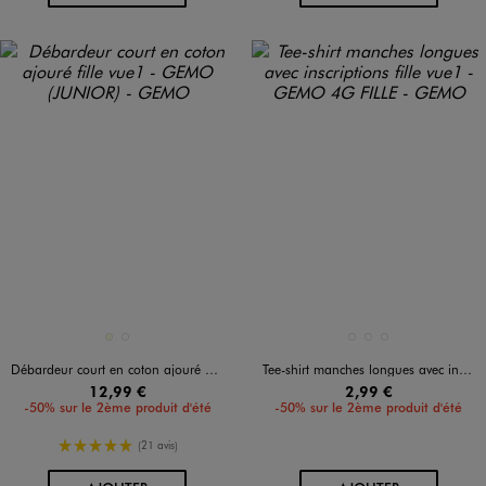
Disponible en 2 coloris
Disponible en 3 coloris
ECRU
NOIR STANDARD
BLANC STANDARD
ROSE CLAIR
VERT FONCE
Débardeur court en coton ajouré fille
Tee-shirt manches longues avec inscriptions fille
12,99 €
2,99 €
-50% sur le 2ème produit d'été
-50% sur le 2ème produit d'été
5/5 de moyenne
(21 avis)