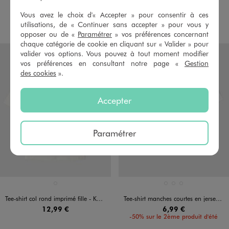
Vous avez le choix d'« Accepter » pour consentir à ces
AU PANIER
AU PANIER
AJOUTER
AJOUTER
utilisations, de « Continuer sans accepter » pour vous y
opposer ou de «
Paramétrer
» vos préférences concernant
chaque catégorie de cookie en cliquant sur « Valider » pour
valider vos options. Vous pouvez à tout moment modifier
vos préférences en consultant notre page «
Gestion
des cookies
».
Accepter
Paramétrer
Disponible en 1 coloris
Disponible en 3 coloris
BLANC STANDARD
BLANC VIF
ORANGE CLAIR
VERT CLAIR
Tee-shirt col rond imprimé fille - KPOP DEMON HUNTERS
Tee-shirt manches courtes en jersey de coton ajouré fille
12,99 €
6,99 €
-50% sur le 2ème produit d'été