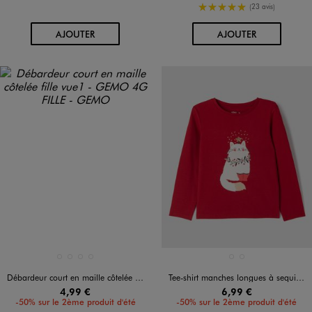
5/5 de moyenne
(23 avis)
AU PANIER
AU PANIER
AJOUTER
AJOUTER
Disponible en 4 coloris
Disponible en 2 coloris
BEIGE STANDARD
BLANC STANDARD
NOIR STANDARD
ORANGE STANDARD
BLANC
ROUGE STANDARD
Débardeur court en maille côtelée fille
Tee-shirt manches longues à sequins brillants fille
4,99 €
6,99 €
-50% sur le 2ème produit d'été
-50% sur le 2ème produit d'été