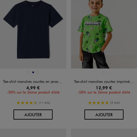
Disponible en 3 coloris
Disponible en 1 coloris
BLANC VIF
MARINE
NOIR STANDARD
VERT STANDARD
Tee-shirt manches courtes en jersey de coton garçon
Tee-shirt manches courtes imprimé garçon - Minecraft
4,99 €
12,99 €
-50% sur le 2ème produit d'été
-50% sur le 2ème produit d'été
4.5/5 de moyenne
5/5 de moyenne
(11 avis)
(2 avis)
AU PANIER
AU PANIER
AJOUTER
AJOUTER