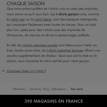
CHAQUE SAISON
Que votre enfant préfère les t-shirts unis ou avec des imprimés,
nous avons ce qu'il vous faut. Les
t-shirts garçon
unis, comme
le
t-shirt noir
ou le
t-shirt blanc
, sont des basiques intemporels
qui s'associent facilement avec toutes les tenues. Pour un look
plus fun, optez pour des t-shirts avec des imprimés de
dinosaures, de rayures ou de leurs personnages préférés.
En été, les
t-shirts manches courtes
sont idéaux pour rester au
frais, tandis qu'en hiver, les
t-shirts manches longues
offrent une
couche supplémentaire de chaleur. Quel que soit le style ou la
saison, vous trouverez le t-shirt parfait pour votre garçon.
Comment laver un t-shirt ?
Vêtements
Tee-shirts, Polos, Débardeurs
Tee-shirts
Accueil
Garçon
390 MAGASINS EN FRANCE