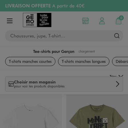
LIVRAISON OFFERTE
A partir de 40€
Aller au contenu principal
Aller à la navigation
RETRAIT ET LIVRAISON OFFERTE
en magasin
0
Choisir mon magasin
Mon compte
Mon pa
Afficher le menu
PAYEZ EN 3x SANS FRAIS
dès 50€
Chaussures, jupe, T-shirt…
Retours OFFERTS
pendant 30 jours
Tee-shirts pour Garçon
chargement
Vêtements
T-shirts manches courtes
T-shirts manches longues
Débard
Trier
Choisir mon magasin
pour voir les produits disponibles