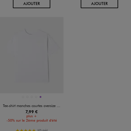
AU PANIER
AU PANIER
AJOUTER
AJOUTER
Disponible en 5 coloris
BLANC VIF
BLEU CLAIR
NOIR STANDARD
VERT STANDARD
VIOLET
Tee-shirt manches courtes oversize en coton épais garçon
7,99 €
plus +
-50% sur le 2ème produit d'été
5/5 de moyenne
(45 avis)