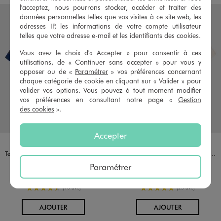
l'acceptez, nous pourrons stocker, accéder et traiter des
données personnelles telles que vos visites à ce site web, les
adresses IP, les informations de votre compte utilisateur
telles que votre adresse e-mail et les identifiants des cookies.
Vous avez le choix d'« Accepter » pour consentir à ces
utilisations, de « Continuer sans accepter » pour vous y
opposer ou de «
Paramétrer
» vos préférences concernant
chaque catégorie de cookie en cliquant sur « Valider » pour
valider vos options. Vous pouvez à tout moment modifier
vos préférences en consultant notre page «
Gestion
des cookies
».
Accepter
Disponible en 1 coloris
Disponible en 1 coloris
BLEU FONCE
ECRU
Tee-shirt de basket à manches courtes garçon - Sonic The Hedgehog
Tee-shirt manches courtes avec motif « Lakers Los Angeles » garçon
12,99 €
14,99 €
Paramétrer
-50% sur le 2ème produit d'été
-50% sur le 2ème produit d'été
4.5/5 de moyenne
5/5 de moyenne
(10 avis)
(25 avis)
AU PANIER
AU PANIER
AJOUTER
AJOUTER