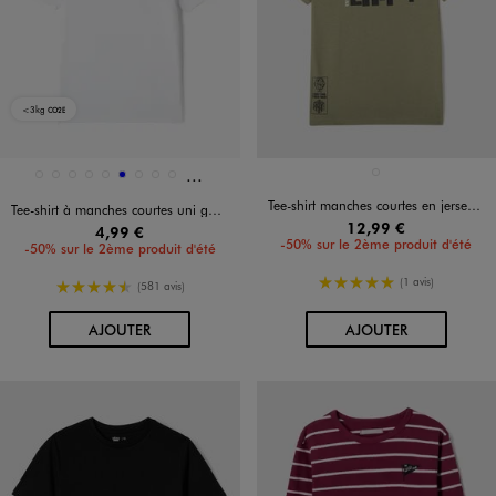
<3kg
CO2E
Et 16 autres coloris
Disponible en 25 coloris
Disponible en 1 coloris
VERT STANDARD
8731
8861
13762
BEIGE STANDARD
BLANC VIF
BLEU
BLEU CHINE
BLEU CLAIR
BLEU FONCE
Tee-shirt manches courtes en jersey de coton imprimé devant et dos garçon - Minecraft
Tee-shirt à manches courtes uni garçon
12,99 €
4,99 €
-50% sur le 2ème produit d'été
-50% sur le 2ème produit d'été
5/5 de moyenne
(1 avis)
4.5/5 de moyenne
(581 avis)
AU PANIER
AU PANIER
AJOUTER
AJOUTER