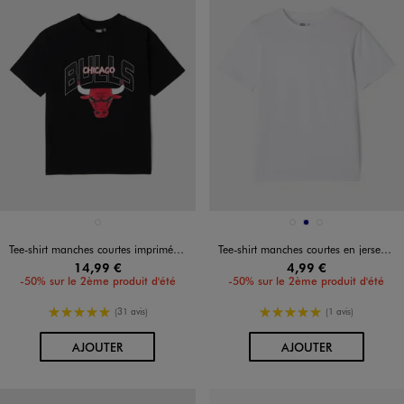
Disponible en 1 coloris
Disponible en 3 coloris
NOIR STANDARD
BLANC VIF
MARINE
NOIR STANDARD
Tee-shirt manches courtes imprimé Bulls garçon - NBA
Tee-shirt manches courtes en jersey de coton garçon
14,99 €
4,99 €
-50% sur le 2ème produit d'été
-50% sur le 2ème produit d'été
5/5 de moyenne
5/5 de moyenne
(31 avis)
(1 avis)
AU PANIER
AU PANIER
AJOUTER
AJOUTER