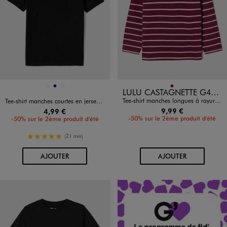
Disponible en 3 coloris
Disponible en 1 coloris
BLANC VIF
MARINE
NOIR STANDARD
BORDEAUX
LULU CASTAGNETTE G4G D
Tee-shirt manches longues à rayures garçon - LuluCastagnette
Tee-shirt manches courtes en jersey de coton garçon
9,99 €
4,99 €
-50% sur le 2ème produit d'été
-50% sur le 2ème produit d'été
5/5 de moyenne
(21 avis)
AU PANIER
AU PANIER
AJOUTER
AJOUTER