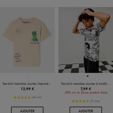
Disponible en 1 coloris
Disponible en 2 coloris
BEIGE STANDARD
BLANC
NOIR
Tee-shirt manches courtes imprimé garçon - Minecraft
Tee-shirt manches courtes à motifs graffiti garçon
12,99 €
7,99 €
-50% sur le 2ème produit d'été
5/5 de moyenne
(50 avis)
4.5/5 de moyenne
(31 avis)
AU PANIER
AU PANIER
AJOUTER
AJOUTER