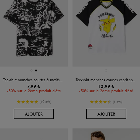
Disponible en 2 coloris
Disponible en 1 coloris
BLANC
NOIR
BLANC VIF
Tee-shirt manches courtes à motifs graffiti garçon
Tee-shirt manches courtes esprit sportif à motif Pikachu garçon - Pokemon
7,99 €
12,99 €
-50% sur le 2ème produit d'été
-50% sur le 2ème produit d'été
5/5 de moyenne
4.5/5 de moyenne
(10 avis)
(5 avis)
AU PANIER
AU PANIER
AJOUTER
AJOUTER