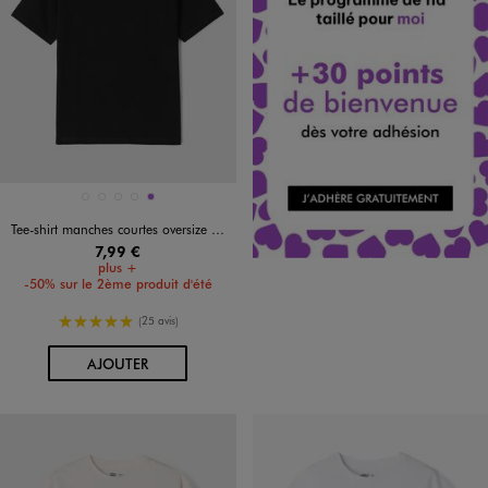
Disponible en 5 coloris
BLANC VIF
BLEU CLAIR
NOIR STANDARD
VERT STANDARD
VIOLET
Tee-shirt manches courtes oversize en coton épais garçon
7,99 €
plus +
-50% sur le 2ème produit d'été
5/5 de moyenne
(25 avis)
AU PANIER
AJOUTER