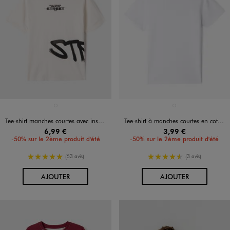
Disponible en 1 coloris
Disponible en 1 coloris
BLANC STANDARD
BLANC VIF
Tee-shirt manches courtes avec inscriptions graffiti garçon
Tee-shirt à manches courtes en coton uni garçon
6,99 €
3,99 €
-50% sur le 2ème produit d'été
-50% sur le 2ème produit d'été
5/5 de moyenne
4.5/5 de moyenne
(53 avis)
(3 avis)
AU PANIER
AU PANIER
AJOUTER
AJOUTER