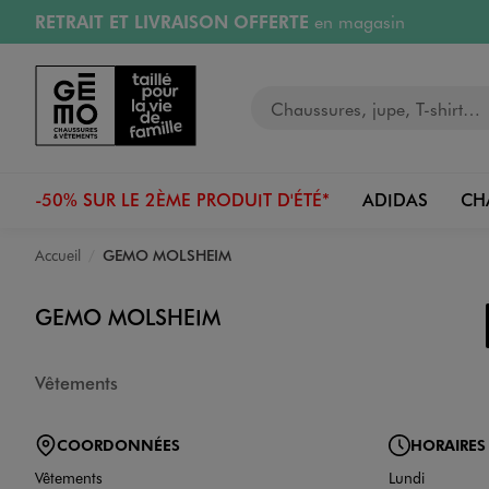
RETRAIT ET LIVRAISON OFFERTE
en magasin
Aller au contenu principal
Aller à la navigation
Retours OFFERTS
pendant 30 jours
Votre recherche
PAYEZ EN 3x SANS FRAIS
dès 50€
RÉSERVATION GRATUITE
4h en magasin
-50% SUR LE 2ÈME PRODUIT D'ÉTÉ*
ADIDAS
CH
Accueil
GEMO MOLSHEIM
GEMO MOLSHEIM
Vêtements
COORDONNÉES
HORAIRES
Vêtements
Lundi