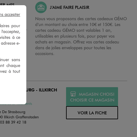
HER MES
J’AIME FAIRE PLAISIR
ns accepter
possibilité de
Nous vous proposons des cartes cadeaux GÉMO
es dans nos
d’un montant au choix entre 10€ et 150€. Les
laires pour
disposition sur
cartes cadeau GÉMO sont valables 1 an,
 l'acceptez,
 en magasins.
utilisables en plusieurs fois, pour payer vos
isites à ce
achats en magasin. Offrez vos cartes cadeau
e adresse e-
dans de jolies enveloppes pour toutes les
occasions.
tinuer sans
ant chaque
uvez à tout
O STRASBOURG - ILLKIRCH
MAGASIN CHOISI
MÉ
CHOISIR CE MAGASIN
ssures et Vêtements
e De Strasbourg
VOIR LA FICHE
0 Illkirch Graffenstaden
:
03 88 39 42 18