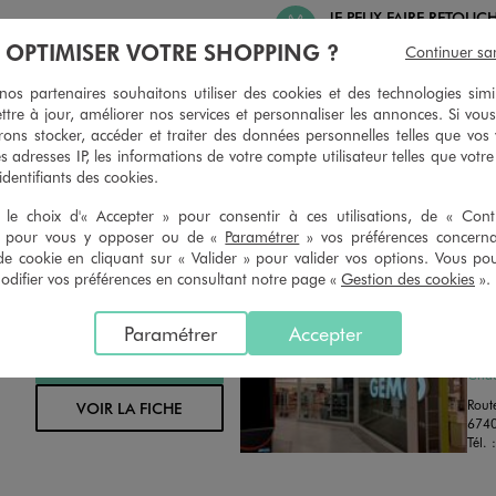
JE PEUX FAIRE RETOUC
 PEUX CHANGER D’AVIS
ARTICLES
À OPTIMISER VOTRE SHOPPING ?
Continuer sa
geons et vous proposons un avoir
Ourlets, ceintures… vous avez la 
oursement pour tout article non
faire retoucher vos articles textil
s partenaires souhaitons utiliser des cookies et des technologies simi
retouché, sous 30 jours, sur simple
magasins. Les tarifs sont à votre 
ttre à jour, améliorer nos services et personnaliser les annonces. Si vous
n du ticket de caisse, dans tous les
simple demande. Voir conditions
ons stocker, accéder et traiter des données personnelles telles que vos v
 GÉMO.
es adresses IP, les informations de votre compte utilisateur telles que votr
 identifiants des cookies.
le choix d'« Accepter » pour consentir à ces utilisations, de « Con
» pour vous y opposer ou de «
Paramétrer
» vos préférences concern
de cookie en cliquant sur « Valider » pour valider vos options. Vous po
ifier vos préférences en consultant notre page «
Gestion des cookies
».
Distance :
GEM
18.1 Km
Paramétrer
Accepter
MAGASIN CHOISI
FER
CHOISIR CE MAGASIN
Chau
Rout
VOIR LA FICHE
6740
Tél. 