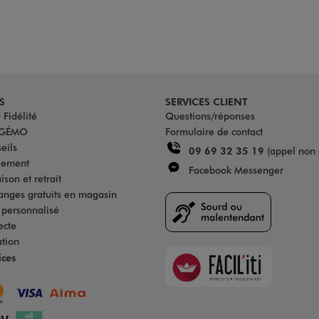
S
SERVICES CLIENT
Fidélité
Questions/réponses
u GÉMO
Formulaire de contact
eils
09 69 32 35 19
(appel non 
iement
Facebook Messenger
son et retrait
anges gratuits en magasin
s personnalisé
ecte
ation
Faciliti
ices
Goodays