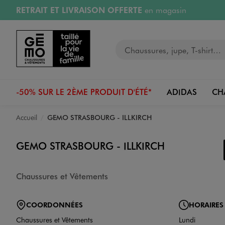
RETRAIT ET LIVRAISON OFFERTE
en magasin
Aller au contenu principal
Aller à la navigation
Retours OFFERTS
pendant 30 jours
Votre recherche
PAYEZ EN 3x SANS FRAIS
dès 50€
RÉSERVATION GRATUITE
4h en magasin
-50% SUR LE 2ÈME PRODUIT D'ÉTÉ*
ADIDAS
CH
Accueil
GEMO STRASBOURG - ILLKIRCH
GEMO STRASBOURG - ILLKIRCH
Chaussures et Vêtements
COORDONNÉES
HORAIRES
Chaussures et Vêtements
Lundi