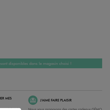
 sont disponibles dans le magasin choisi !
HER MES
J’AIME FAIRE PLAISIR
possibilité de
Nous vous proposons des cartes cadeaux GÉMO