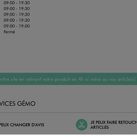
09:00 - 19:30
09:00 - 19:30
09:00 - 19:30
09:00 - 19:30
09:00 - 19:00
Fermé
 site en retirant votre produit en 4h si votre ou vos article(s)
RVICES GÉMO
JE PEUX FAIRE RETOUC
 PEUX CHANGER D’AVIS
ARTICLES
geons et vous proposons un avoir
Ourlets, ceintures… vous avez la 