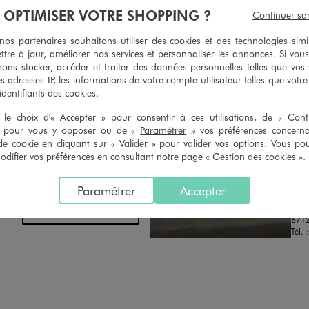
oursement pour tout article non
faire retoucher vos articles textil
À OPTIMISER VOTRE SHOPPING ?
Continuer sa
retouché, sous 30 jours, sur simple
magasins. Les tarifs sont à votre 
n du ticket de caisse, dans tous les
simple demande. Voir conditions
s partenaires souhaitons utiliser des cookies et des technologies simi
 GÉMO.
ttre à jour, améliorer nos services et personnaliser les annonces. Si vous
ons stocker, accéder et traiter des données personnelles telles que vos v
es adresses IP, les informations de votre compte utilisateur telles que votr
 identifiants des cookies.
le choix d'« Accepter » pour consentir à ces utilisations, de « Con
» pour vous y opposer ou de «
Paramétrer
» vos préférences concern
de cookie en cliquant sur « Valider » pour valider vos options. Vous po
ifier vos préférences en consultant notre page «
Gestion des cookies
».
Distance :
GE
18.1 Km
MAGASIN CHOISI
FER
CHOISIR CE MAGASIN
Paramétrer
Accepter
Vête
Cent
VOIR LA FICHE
6712
Tél. 