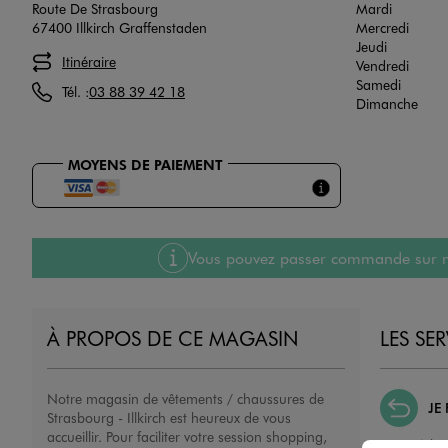
Route De Strasbourg
Mardi
67400 Illkirch Graffenstaden
Mercredi
Jeudi
Itinéraire
Vendredi
Samedi
Tél. :
03 88 39 42 18
Dimanche
MOYENS DE PAIEMENT
Vous pouvez passer commande sur notre
À PROPOS DE CE MAGASIN
LES SE
Notre magasin de vêtements / chaussures de
JE
Strasbourg - Illkirch est heureux de vous
accueillir. Pour faciliter votre session shopping,
Nous échan