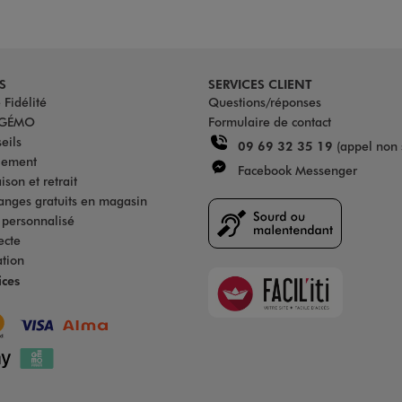
S
SERVICES CLIENT
Fidélité
Questions/réponses
u GÉMO
Formulaire de contact
eils
09 69 32 35 19
(appel non 
iement
Facebook Messenger
son et retrait
anges gratuits en magasin
s personnalisé
ecte
ation
Faciliti
ices
Goodays