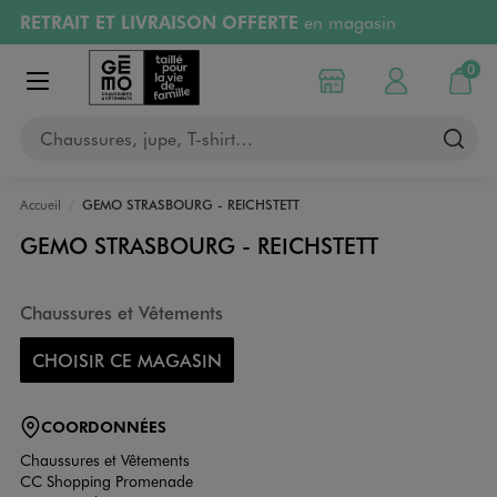
RETRAIT ET LIVRAISON OFFERTE
en magasin
Aller au contenu principal
Aller à la navigation
Retours OFFERTS
pendant 30 jours
0
Choisir mon magasin
Mon compte
Mon pa
Afficher le menu
PAYEZ EN 3x SANS FRAIS
dès 50€
Chaussures, jupe, T-shirt…
RÉSERVATION GRATUITE
4h en magasin
Accueil
GEMO STRASBOURG - REICHSTETT
GEMO STRASBOURG - REICHSTETT
Chaussures et Vêtements
CHOISIR CE MAGASIN
COORDONNÉES
Chaussures et Vêtements
CC Shopping Promenade