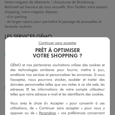
Notre magasin de vêtements / chaussures de Strasbourg -
Reichstett est heureux de vous accueillir. Pour faciliter votre session
shopping, notre magasin dispose :
- d'un parking
- de larges rayons pour permettre le passage de poussettes et
fauteuils roulants
LES SERVICES GÉMO
Continuer sans accepter
PRÊT À OPTIMISER
JE PEUX CHANGER D’AVIS
VOTRE SHOPPING ?
Nous échangeons et vous proposons un avoir ou un
GÉMO et nos partenaires souhaitons utiliser des cookies et
remboursement pour tout article non porté, non retouché,
des technologies similaires pour fournir, mettre à jour,
sous 30 jours, sur simple présentation du ticket de caisse,
améliorer nos services et personnaliser les annonces. Si vous
dans tous les magasins GÉMO.
l'acceptez, nous pourrons stocker, accéder et traiter des
données personnelles telles que vos visites à ce site web, les
JE PEUX FAIRE RETOUCHER MES ARTICLES
adresses IP, les informations de votre compte utilisateur
telles que votre adresse e-mail et les identifiants des cookies.
Ourlets, ceintures… vous avez la possibilité de faire
retoucher vos articles textiles dans nos magasins. Les tarifs
Vous avez le choix d'« Accepter » pour consentir à ces
sont à votre disposition sur simple demande. Voir
utilisations, de « Continuer sans accepter » pour vous y
conditions en magasins.
opposer ou de «
Paramétrer
» vos préférences concernant