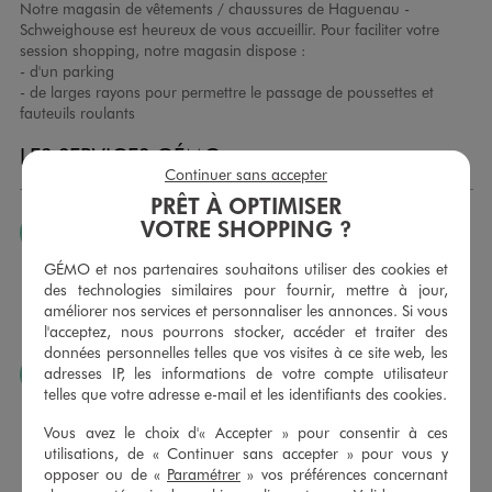
Notre magasin de vêtements / chaussures de Haguenau -
Schweighouse est heureux de vous accueillir. Pour faciliter votre
session shopping, notre magasin dispose :
- d'un parking
- de larges rayons pour permettre le passage de poussettes et
fauteuils roulants
LES SERVICES GÉMO
Continuer sans accepter
PRÊT À OPTIMISER
VOTRE SHOPPING ?
JE PEUX CHANGER D’AVIS
Nous échangeons et vous proposons un avoir ou un
GÉMO et nos partenaires souhaitons utiliser des cookies et
remboursement pour tout article non porté, non retouché,
des technologies similaires pour fournir, mettre à jour,
sous 30 jours, sur simple présentation du ticket de caisse,
améliorer nos services et personnaliser les annonces. Si vous
dans tous les magasins GÉMO.
l'acceptez, nous pourrons stocker, accéder et traiter des
données personnelles telles que vos visites à ce site web, les
adresses IP, les informations de votre compte utilisateur
JE PEUX FAIRE RETOUCHER MES ARTICLES
telles que votre adresse e-mail et les identifiants des cookies.
Ourlets, ceintures… vous avez la possibilité de faire
retoucher vos articles textiles dans nos magasins. Les tarifs
Vous avez le choix d'« Accepter » pour consentir à ces
sont à votre disposition sur simple demande. Voir
utilisations, de « Continuer sans accepter » pour vous y
conditions en magasins.
opposer ou de «
Paramétrer
» vos préférences concernant