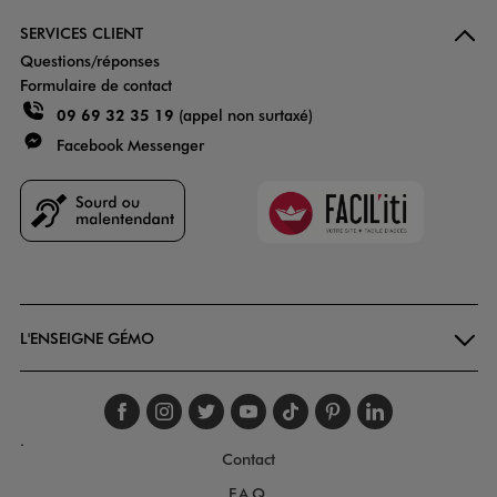
SERVICES CLIENT
Questions/réponses
Formulaire de contact
09 69 32 35 19
(appel non surtaxé)
Facebook Messenger
Faciliti
Goodays
L'ENSEIGNE GÉMO
Suivez-nous sur faceboo
Suivez-nous sur inst
Suivez-nous sur twi
Suivez-nous sur
Suivez-nous s
Suivez-nou
Suivez-
.
Contact
F.A.Q.