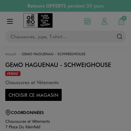
Retours OFFERTS
pendant 30 jours
Aller au contenu principal
Aller à la navigation
PAYEZ EN 3x SANS FRAIS
dès 50€
RÉSERVATION GRATUITE
4h en magasin
0
Choisir mon magasin
Mon compte
Mon pa
RETRAIT ET LIVRAISON OFFERTE
en magasin
Afficher le menu
Chaussures, jupe, T-shirt…
Accueil
GEMO HAGUENAU - SCHWEIGHOUSE
GEMO HAGUENAU - SCHWEIGHOUSE
FERMÉ
Chaussures et Vêtements
CHOISIR CE MAGASIN
COORDONNÉES
Chaussures et Vêtements
7 Place Du Kleinfeld