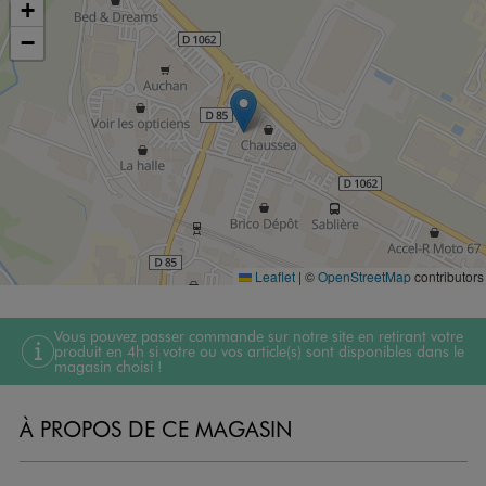
+
−
Leaflet
|
©
OpenStreetMap
contributors
Vous pouvez passer commande sur notre site en retirant votre
produit en 4h si votre ou vos article(s) sont disponibles dans le
magasin choisi !
À PROPOS DE CE MAGASIN