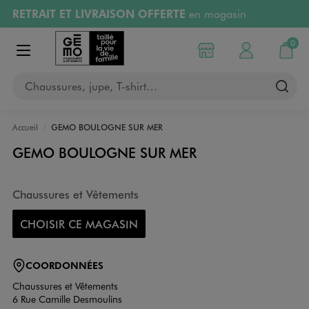
RETRAIT ET LIVRAISON OFFERTE
en magasin
Aller au contenu principal
Aller à la navigation
Retours OFFERTS
pendant 30 jours
0
Choisir mon magasin
Mon compte
Mon pa
Afficher le menu
PAYEZ EN 3x SANS FRAIS
dès 50€
Chaussures, jupe, T-shirt…
RÉSERVATION GRATUITE
4h en magasin
Accueil
GEMO BOULOGNE SUR MER
GEMO BOULOGNE SUR MER
Chaussures et Vêtements
CHOISIR CE MAGASIN
COORDONNÉES
Chaussures et Vêtements
6 Rue Camille Desmoulins