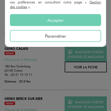
montant au choix entre 10€ et 150€. Les cartes cadeau
vos préférences en consultant notre page «
Gestion
GÉMO sont valables 1 an, utilisables en plusieurs fois, pour
des cookies
».
payer vos achats en magasin. Offrez vos cartes cadeau
dans de jolies enveloppes pour toutes les occasions.
Accepter
NOS AUTRES MAGASINS
Paramétrer
GEMO CALAIS
MAGASIN CHOISI
FERMÉ
CHOISIR CE MAGASIN
Chaussures et Vêtements
180 Rue Gutenberg
VOIR LA FICHE
62100 Calais
Tél. :
03 21 19 19 11
Distance : 32.0 Km
GEMO BERCK SUR MER
MAGASIN CHOISI
FERMÉ
CHOISIR CE MAGASIN
Chaussures et Vêtements