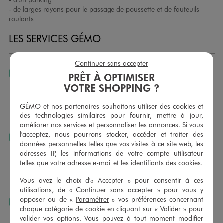
- de larges rayons pour le passage de poussette et de fauteuils
roulants
LES SERVICES GÉMO
Continuer sans accepter
JE PEUX CHANGER D’AVIS
PRÊT À OPTIMISER
VOTRE SHOPPING ?
Nous échangeons et vous proposons un avoir ou un
remboursement pour tout article non porté, non retouché,
GÉMO et nos partenaires souhaitons utiliser des cookies et
sous 30 jours, sur simple présentation du ticket de caisse,
des technologies similaires pour fournir, mettre à jour,
dans tous les magasins GÉMO.
améliorer nos services et personnaliser les annonces. Si vous
l'acceptez, nous pourrons stocker, accéder et traiter des
JE PEUX FAIRE RETOUCHER MES ARTICLES
données personnelles telles que vos visites à ce site web, les
Ourlets, ceintures… vous avez la possibilité de faire
adresses IP, les informations de votre compte utilisateur
retoucher vos articles textiles dans nos magasins. Les tarifs
telles que votre adresse e-mail et les identifiants des cookies.
sont à votre disposition sur simple demande. Voir
Vous avez le choix d'« Accepter » pour consentir à ces
conditions en magasins.
utilisations, de « Continuer sans accepter » pour vous y
opposer ou de «
Paramétrer
» vos préférences concernant
J’AIME FAIRE PLAISIR
chaque catégorie de cookie en cliquant sur « Valider » pour
Nous vous proposons des cartes cadeaux GÉMO d’un
valider vos options. Vous pouvez à tout moment modifier