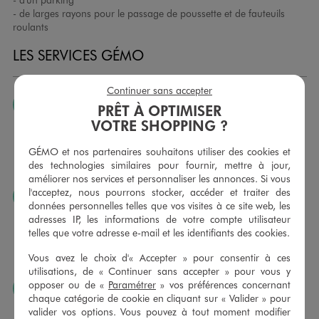
- de larges rayons pour le passage de poussette et de fauteuils
roulants
LES SERVICES GÉMO
Continuer sans accepter
JE PEUX CHANGER D’AVIS
PRÊT À OPTIMISER
VOTRE SHOPPING ?
Nous échangeons et vous proposons un avoir ou un
remboursement pour tout article non porté, non retouché,
GÉMO et nos partenaires souhaitons utiliser des cookies et
sous 30 jours, sur simple présentation du ticket de caisse,
des technologies similaires pour fournir, mettre à jour,
dans tous les magasins GÉMO.
améliorer nos services et personnaliser les annonces. Si vous
l'acceptez, nous pourrons stocker, accéder et traiter des
JE PEUX FAIRE RETOUCHER MES ARTICLES
données personnelles telles que vos visites à ce site web, les
Ourlets, ceintures… vous avez la possibilité de faire
adresses IP, les informations de votre compte utilisateur
retoucher vos articles textiles dans nos magasins. Les tarifs
telles que votre adresse e-mail et les identifiants des cookies.
sont à votre disposition sur simple demande. Voir
Vous avez le choix d'« Accepter » pour consentir à ces
conditions en magasins.
utilisations, de « Continuer sans accepter » pour vous y
opposer ou de «
Paramétrer
» vos préférences concernant
J’AIME FAIRE PLAISIR
chaque catégorie de cookie en cliquant sur « Valider » pour
Nous vous proposons des cartes cadeaux GÉMO d’un
valider vos options. Vous pouvez à tout moment modifier