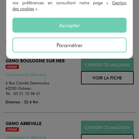
montant au choix entre 10€ et 150€. Les cartes cadeau
vos préférences en consultant notre page «
Gestion
GÉMO sont valables 1 an, utilisables en plusieurs fois, pour
des cookies
».
payer vos achats en magasin. Offrez vos cartes cadeau
dans de jolies enveloppes pour toutes les occasions.
Accepter
NOS AUTRES MAGASINS
Paramétrer
GEMO BOULOGNE SUR MER
CHOISIR CE MAGASIN
FERMÉ
Chaussures et Vêtements
VOIR LA FICHE
6 Rue Camille Desmoulins
62230 Outreau
Tél. :
03 21 10 58 41
Distance : 32.6 Km
GEMO ABBEVILLE
CHOISIR CE MAGASIN
FERMÉ
Chaussures et Vêtements