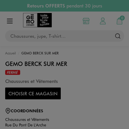
Retours OFFERTS
pendant 30 jours
Aller au contenu principal
Aller à la navigation
PAYEZ EN 3x SANS FRAIS
dès 50€
RÉSERVATION GRATUITE
4h en magasin
0
Choisir mon magasin
Mon compte
Mon pa
RETRAIT ET LIVRAISON OFFERTE
en magasin
Afficher le menu
Chaussures, jupe, T-shirt…
Accueil
GEMO BERCK SUR MER
GEMO BERCK SUR MER
FERMÉ
Chaussures et Vêtements
CHOISIR CE MAGASIN
COORDONNÉES
Chaussures et Vêtements
Rue Du Pont De L'Arche