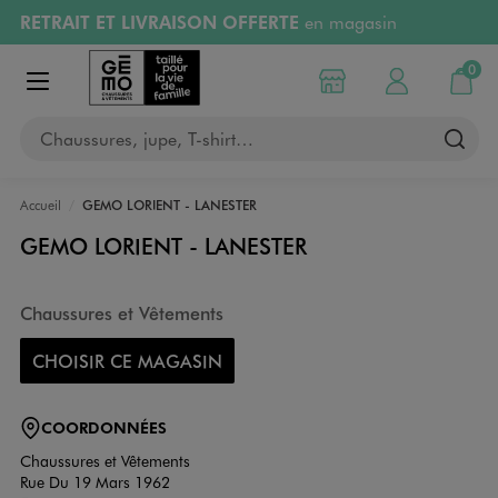
RETRAIT ET LIVRAISON OFFERTE
en magasin
Aller au contenu principal
Aller à la navigation
Retours OFFERTS
pendant 30 jours
0
Choisir mon magasin
Mon compte
Mon pa
Afficher le menu
PAYEZ EN 3x SANS FRAIS
dès 50€
Chaussures, jupe, T-shirt…
RÉSERVATION GRATUITE
4h en magasin
Accueil
GEMO LORIENT - LANESTER
GEMO LORIENT - LANESTER
Chaussures et Vêtements
CHOISIR CE MAGASIN
COORDONNÉES
Chaussures et Vêtements
Rue Du 19 Mars 1962