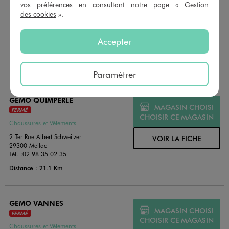
montant au choix entre 10€ et 150€. Les cartes cadeau
vos préférences en consultant notre page «
Gestion
GÉMO sont valables 1 an, utilisables en plusieurs fois, pour
des cookies
».
payer vos achats en magasin. Offrez vos cartes cadeau
dans de jolies enveloppes pour toutes les occasions.
Accepter
NOS AUTRES MAGASINS
Paramétrer
GEMO QUIMPERLE
MAGASIN CHOISI
FERMÉ
CHOISIR CE MAGASIN
Chaussures et Vêtements
2 Ter Rue Albert Schweitzer
VOIR LA FICHE
29300 Mellac
Tél. :
02 98 35 02 35
Distance : 21.1 Km
GEMO VANNES
MAGASIN CHOISI
FERMÉ
CHOISIR CE MAGASIN
Chaussures et Vêtements