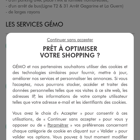
- d'un arrêt de bus(Ligne T2 & 31 Arrêt Gagarine et La Guern)
- de larges rayons
LES SERVICES GÉMO
Continuer sans accepter
JE PEUX CHANGER D’AVIS
PRÊT À OPTIMISER
VOTRE SHOPPING ?
Nous échangeons et vous proposons un avoir ou un
remboursement pour tout article non porté, non retouché,
GÉMO et nos partenaires souhaitons utiliser des cookies et
sous 30 jours, sur simple présentation du ticket de caisse,
des technologies similaires pour fournir, mettre à jour,
dans tous les magasins GÉMO.
améliorer nos services et personnaliser les annonces. Si vous
l'acceptez, nous pourrons stocker, accéder et traiter des
JE PEUX FAIRE RETOUCHER MES ARTICLES
données personnelles telles que vos visites à ce site web, les
Ourlets, ceintures… vous avez la possibilité de faire
adresses IP, les informations de votre compte utilisateur
retoucher vos articles textiles dans nos magasins. Les tarifs
telles que votre adresse e-mail et les identifiants des cookies.
sont à votre disposition sur simple demande. Voir
Vous avez le choix d'« Accepter » pour consentir à ces
conditions en magasins.
utilisations, de « Continuer sans accepter » pour vous y
opposer ou de «
Paramétrer
» vos préférences concernant
J’AIME FAIRE PLAISIR
chaque catégorie de cookie en cliquant sur « Valider » pour
Nous vous proposons des cartes cadeaux GÉMO d’un
valider vos options. Vous pouvez à tout moment modifier