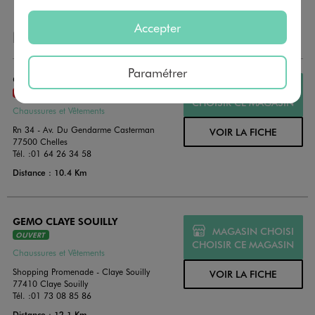
Accepter
NOS AUTRES MAGASINS
Paramétrer
GEMO CHELLES
MAGASIN CHOISI
FERMÉ
CHOISIR CE MAGASIN
Chaussures et Vêtements
Rn 34 - Av. Du Gendarme Casterman
VOIR LA FICHE
77500 Chelles
Tél. :
01 64 26 34 58
Distance : 10.4 Km
GEMO CLAYE SOUILLY
MAGASIN CHOISI
OUVERT
CHOISIR CE MAGASIN
Chaussures et Vêtements
Shopping Promenade - Claye Souilly
VOIR LA FICHE
77410 Claye Souilly
Tél. :
01 73 08 85 86
Distance : 12.1 Km