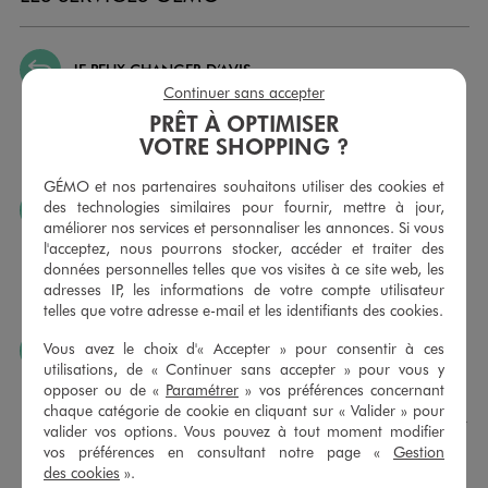
JE PEUX CHANGER D’AVIS
Continuer sans accepter
Nous échangeons et vous proposons un avoir ou un
PRÊT À OPTIMISER
remboursement pour tout article non porté, non retouché,
sous 30 jours, sur simple présentation du ticket de caisse,
VOTRE SHOPPING ?
dans tous les magasins GÉMO.
GÉMO et nos partenaires souhaitons utiliser des cookies et
des technologies similaires pour fournir, mettre à jour,
JE PEUX FAIRE RETOUCHER MES ARTICLES
améliorer nos services et personnaliser les annonces. Si vous
Ourlets, ceintures… vous avez la possibilité de faire
l'acceptez, nous pourrons stocker, accéder et traiter des
retoucher vos articles textiles dans nos magasins. Les tarifs
données personnelles telles que vos visites à ce site web, les
sont à votre disposition sur simple demande. Voir
adresses IP, les informations de votre compte utilisateur
conditions en magasins.
telles que votre adresse e-mail et les identifiants des cookies.
Vous avez le choix d'« Accepter » pour consentir à ces
J’AIME FAIRE PLAISIR
utilisations, de « Continuer sans accepter » pour vous y
Nous vous proposons des cartes cadeaux GÉMO d’un
opposer ou de «
Paramétrer
» vos préférences concernant
montant au choix entre 10€ et 150€. Les cartes cadeau
chaque catégorie de cookie en cliquant sur « Valider » pour
GÉMO sont valables 1 an, utilisables en plusieurs fois, pour
valider vos options. Vous pouvez à tout moment modifier
payer vos achats en magasin. Offrez vos cartes cadeau
vos préférences en consultant notre page «
Gestion
dans de jolies enveloppes pour toutes les occasions.
des cookies
».