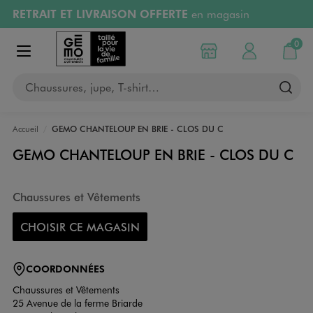
RETRAIT ET LIVRAISON OFFERTE
en magasin
Aller au contenu principal
Aller à la navigation
Retours OFFERTS
pendant 30 jours
0
Choisir mon magasin
Mon compte
Mon pa
Afficher le menu
PAYEZ EN 3x SANS FRAIS
dès 50€
Chaussures, jupe, T-shirt…
RÉSERVATION GRATUITE
4h en magasin
Accueil
GEMO CHANTELOUP EN BRIE - CLOS DU C
GEMO CHANTELOUP EN BRIE - CLOS DU C
Chaussures et Vêtements
CHOISIR CE MAGASIN
COORDONNÉES
Chaussures et Vêtements
25 Avenue de la ferme Briarde