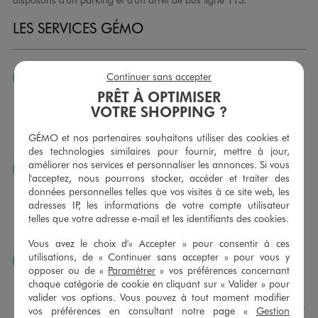
LES SERVICES GÉMO
Continuer sans accepter
JE PEUX CHANGER D’AVIS
PRÊT À OPTIMISER
Nous échangeons et vous proposons un avoir ou un
VOTRE SHOPPING ?
remboursement pour tout article non porté, non retouché,
sous 30 jours, sur simple présentation du ticket de caisse,
GÉMO et nos partenaires souhaitons utiliser des cookies et
dans tous les magasins GÉMO.
des technologies similaires pour fournir, mettre à jour,
améliorer nos services et personnaliser les annonces. Si vous
JE PEUX FAIRE RETOUCHER MES ARTICLES
l'acceptez, nous pourrons stocker, accéder et traiter des
Ourlets, ceintures… vous avez la possibilité de faire
données personnelles telles que vos visites à ce site web, les
retoucher vos articles textiles dans nos magasins. Les tarifs
adresses IP, les informations de votre compte utilisateur
sont à votre disposition sur simple demande. Voir
telles que votre adresse e-mail et les identifiants des cookies.
conditions en magasins.
Vous avez le choix d'« Accepter » pour consentir à ces
utilisations, de « Continuer sans accepter » pour vous y
J’AIME FAIRE PLAISIR
opposer ou de «
Paramétrer
» vos préférences concernant
Nous vous proposons des cartes cadeaux GÉMO d’un
chaque catégorie de cookie en cliquant sur « Valider » pour
montant au choix entre 10€ et 150€. Les cartes cadeau
valider vos options. Vous pouvez à tout moment modifier
GÉMO sont valables 1 an, utilisables en plusieurs fois, pour
vos préférences en consultant notre page «
Gestion