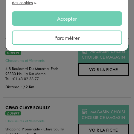
payer vos achats en magasin. Offrez vos cartes cadeau
des cookies
».
dans de jolies enveloppes pour toutes les occasions.
Accepter
NOS AUTRES MAGASINS
Paramétrer
GEMO NEUILLY SUR MARNE
MAGASIN CHOISI
OUVERT
CHOISIR CE MAGASIN
Chaussures et Vêtements
4.8 Boulevard Du Marechal Foch
VOIR LA FICHE
93330 Neuilly Sur Marne
Tél. :
01 43 02 38 77
Distance : 7.2 Km
GEMO CLAYE SOUILLY
MAGASIN CHOISI
OUVERT
CHOISIR CE MAGASIN
Chaussures et Vêtements
Shopping Promenade - Claye Souilly
VOIR LA FICHE