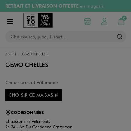
RETRAIT ET LIVRAISON OFFERTE
en magasin
Aller au contenu principal
Aller à la navigation
Retours OFFERTS
pendant 30 jours
0
Choisir mon magasin
Mon compte
Mon pa
Afficher le menu
PAYEZ EN 3x SANS FRAIS
dès 50€
Chaussures, jupe, T-shirt…
RÉSERVATION GRATUITE
4h en magasin
Accueil
GEMO CHELLES
GEMO CHELLES
Chaussures et Vêtements
CHOISIR CE MAGASIN
COORDONNÉES
Chaussures et Vêtements
Rn 34 - Av. Du Gendarme Casterman