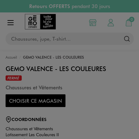
Retours OFFERTS
pendant 30 jours
Aller au contenu principal
Aller à la navigation
PAYEZ EN 3x SANS FRAIS
dès 50€
RÉSERVATION GRATUITE
4h en magasin
0
Choisir mon magasin
Mon compte
Mon pa
RETRAIT ET LIVRAISON OFFERTE
en magasin
Afficher le menu
Chaussures, jupe, T-shirt…
Accueil
GEMO VALENCE - LES COULEURES
GEMO VALENCE - LES COULEURES
FERMÉ
Chaussures et Vêtements
CHOISIR CE MAGASIN
COORDONNÉES
Chaussures et Vêtements
Lotissement Les Couleures II