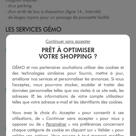
- d'un parking
- d'un arrêt de bus à disposition (ligne 14 , intercité)
- de larges rayons pour un passage de poussette facilité
LES SERVICES GÉMO
Continuer sans accepter
PRÊT À OPTIMISER
JE PEUX CHANGER D’AVIS
VOTRE SHOPPING ?
Nous échangeons et vous proposons un avoir ou un
remboursement pour tout article non porté, non retouché,
GÉMO et nos partenaires souhaitons utiliser des cookies et
sous 30 jours, sur simple présentation du ticket de caisse,
des technologies similaires pour fournir, mettre à jour,
dans tous les magasins GÉMO.
améliorer nos services et personnaliser les annonces. Si vous
l'acceptez, nous pourrons stocker, accéder et traiter des
JE PEUX FAIRE RETOUCHER MES ARTICLES
données personnelles telles que vos visites à ce site web, les
adresses IP, les informations de votre compte utilisateur
Ourlets, ceintures… vous avez la possibilité de faire
telles que votre adresse e-mail et les identifiants des cookies.
retoucher vos articles textiles dans nos magasins. Les tarifs
sont à votre disposition sur simple demande. Voir
Vous avez le choix d'« Accepter » pour consentir à ces
conditions en magasins.
utilisations, de « Continuer sans accepter » pour vous y
opposer ou de «
Paramétrer
» vos préférences concernant
J’AIME FAIRE PLAISIR
chaque catégorie de cookie en cliquant sur « Valider » pour
valider vos options. Vous pouvez à tout moment modifier