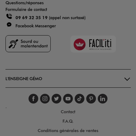
Questions/réponses
Formulaire de contact
09 69 32 35 19
(appel non surtaxé)
Facebook Messenger
Faciliti
Goodays
L'ENSEIGNE GÉMO
Suivez-nous sur faceboo
Suivez-nous sur inst
Suivez-nous sur twi
Suivez-nous sur
Suivez-nous s
Suivez-nou
Suivez-
.
Contact
F.A.Q.
Conditions générales de ventes